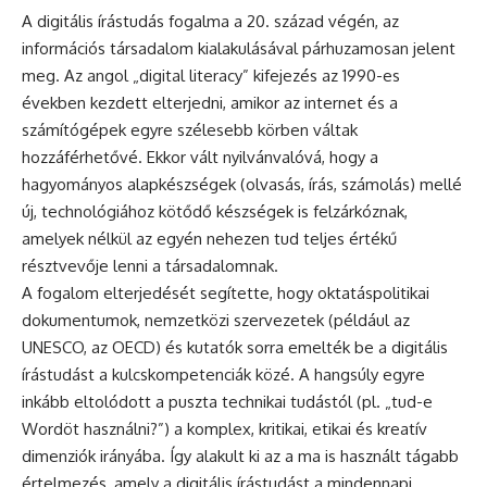
A digitális írástudás fogalma a 20. század végén, az
információs társadalom kialakulásával párhuzamosan jelent
meg. Az angol „digital literacy” kifejezés az 1990-es
években kezdett elterjedni, amikor az internet és a
számítógépek egyre szélesebb körben váltak
hozzáférhetővé. Ekkor vált nyilvánvalóvá, hogy a
hagyományos alapkészségek (olvasás, írás, számolás) mellé
új, technológiához kötődő készségek is felzárkóznak,
amelyek nélkül az egyén nehezen tud teljes értékű
résztvevője lenni a társadalomnak.
A fogalom elterjedését segítette, hogy oktatáspolitikai
dokumentumok, nemzetközi szervezetek (például az
UNESCO, az OECD) és kutatók sorra emelték be a digitális
írástudást a kulcskompetenciák közé. A hangsúly egyre
inkább eltolódott a puszta technikai tudástól (pl. „tud-e
Wordöt használni?”) a komplex, kritikai, etikai és kreatív
dimenziók irányába. Így alakult ki az a ma is használt tágabb
értelmezés, amely a digitális írástudást a mindennapi