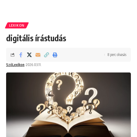
LEXIKON
digitális írástudás
8 perc olvasás
SzóLexikon
2026.03.11.