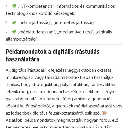
„IKT-kompetencia” (információs és kommunikációs
technológiákhoz kötődő készségek)
„online jártasság”, „internetes jártasság”
„médiatudatosság”, „médiaműveltség”, „digitális
állampolgárság”
Példamondatok a digitális írástudás
használatára
A „digitális írástudás” kifejezést leggyakrabban oktatási,
munkaerőpiaci vagy társadalmi kontextusban használjuk.
Tipikus, hogy stratégiákban, pályázatokban, tantervekben
jelenik meg, de a mindennapi beszélgetésekben is egyre
gyakrabban találkozunk vele, főleg amikor a generációk
közötti különbségekről, a gyerekek médiahasználatáról vagy
az idősebbek digitális felzárkóztatásáról esik szó.
Az alábbi példamondatok megmutatják, hogyan fordul elő
természetes nyelvi környezetben a „digitális írástudás”