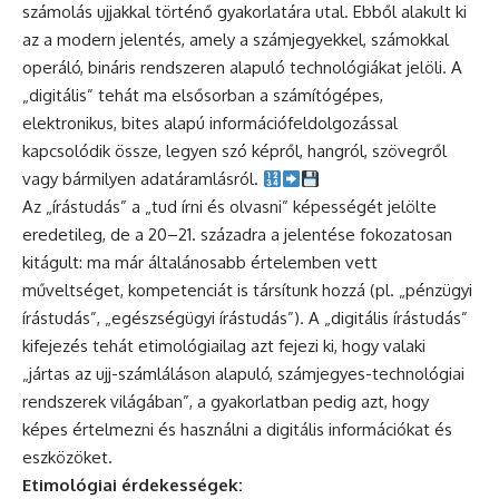
számolás ujjakkal történő gyakorlatára utal. Ebből alakult ki
az a modern jelentés, amely a számjegyekkel, számokkal
operáló, bináris rendszeren alapuló technológiákat jelöli. A
„digitális” tehát ma elsősorban a számítógépes,
elektronikus, bites alapú információfeldolgozással
kapcsolódik össze, legyen szó képről, hangról, szövegről
vagy bármilyen adatáramlásról.
Az „írástudás” a „tud írni és olvasni” képességét jelölte
eredetileg, de a 20–21. századra a jelentése fokozatosan
kitágult: ma már általánosabb értelemben vett
műveltséget, kompetenciát is társítunk hozzá (pl. „pénzügyi
írástudás”, „egészségügyi írástudás”). A „digitális írástudás”
kifejezés tehát etimológiailag azt fejezi ki, hogy valaki
„jártas az ujj-számláláson alapuló, számjegyes-technológiai
rendszerek világában”, a gyakorlatban pedig azt, hogy
képes értelmezni és használni a digitális információkat és
eszközöket.
Etimológiai érdekességek: