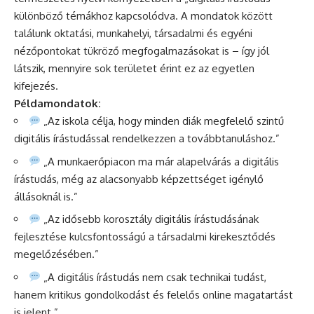
különböző témákhoz kapcsolódva. A mondatok között
találunk oktatási, munkahelyi, társadalmi és egyéni
nézőpontokat tükröző megfogalmazásokat is – így jól
látszik, mennyire sok területet érint ez az egyetlen
kifejezés.
Példamondatok:
„Az iskola célja, hogy minden diák megfelelő szintű
digitális írástudással rendelkezzen a továbbtanuláshoz.”
„A munkaerőpiacon ma már alapelvárás a digitális
írástudás, még az alacsonyabb képzettséget igénylő
állásoknál is.”
„Az idősebb korosztály digitális írástudásának
fejlesztése kulcsfontosságú a társadalmi kirekesztődés
megelőzésében.”
„A digitális írástudás nem csak technikai tudást,
hanem kritikus gondolkodást és felelős online magatartást
is jelent.”