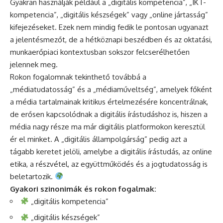
Gyakran használják például a „digitális kompetencia”, „IKT-
kompetencia”, „digitális készségek” vagy „online jártasság”
kifejezéseket. Ezek nem mindig fedik le pontosan ugyanazt
a jelentésmezőt, de a hétköznapi beszédben és az oktatási,
munkaerőpiaci kontextusban sokszor felcserélhetően
jelennek meg.
Rokon fogalomnak tekinthető továbbá a
„médiatudatosság” és a „médiaműveltség”, amelyek főként
a média tartalmainak kritikus értelmezésére koncentrálnak,
de erősen kapcsolódnak a digitális írástudáshoz is, hiszen a
média nagy része ma már digitális platformokon keresztül
ér el minket. A „digitális állampolgárság” pedig azt a
tágabb keretet jelöli, amelybe a digitális írástudás, az online
etika, a részvétel, az együttműködés és a jogtudatosság is
beletartozik.
Gyakori szinonimák és rokon fogalmak:
„digitális kompetencia”
„digitális készségek”