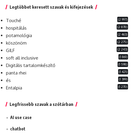
Legtöbbet keresett szavak és kifejezések
(2 997)
Touché
(2 878)
hospitálás
(2 463)
potamológia
(2 275)
köszönöm
(2 243)
GILF
(1 861)
soft all inclusive
(1 598)
Digitális tartalomkészítő
(1 421)
panta rhei
(1 399)
és
(1 270)
Entalpia
Legfrissebb szavak a szótárban
AI use case
chatbot