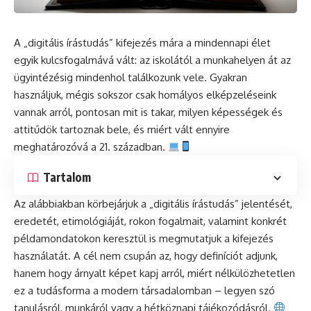
A „digitális írástudás” kifejezés mára a mindennapi élet
egyik kulcsfogalmává vált: az iskolától a munkahelyen át az
ügyintézésig mindenhol találkozunk vele. Gyakran
használjuk, mégis sokszor csak homályos elképzeléseink
vannak arról, pontosan mit is takar, milyen képességek és
attitűdök tartoznak bele, és miért vált ennyire
meghatározóvá a 21. században.
Tartalom
Az alábbiakban körbejárjuk a „digitális írástudás” jelentését,
eredetét, etimológiáját, rokon fogalmait, valamint konkrét
példamondatokon keresztül is megmutatjuk a kifejezés
használatát. A cél nem csupán az, hogy definíciót adjunk,
hanem hogy árnyalt képet kapj arról, miért nélkülözhetetlen
ez a tudásforma a modern társadalomban – legyen szó
tanulásról, munkáról vagy a hétköznapi tájékozódásról.