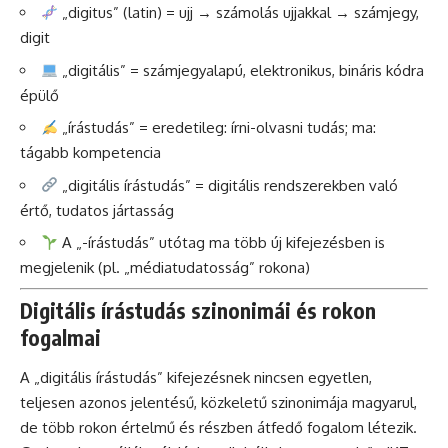
„digitus” (latin) = ujj → számolás ujjakkal → számjegy,
digit
„digitális” = számjegyalapú, elektronikus, bináris kódra
épülő
„írástudás” = eredetileg: írni-olvasni tudás; ma:
tágabb kompetencia
„digitális írástudás” = digitális rendszerekben való
értő, tudatos jártasság
A „-írástudás” utótag ma több új kifejezésben is
megjelenik (pl. „médiatudatosság” rokona)
Digitális írástudás szinonimái és rokon
fogalmai
A „digitális írástudás” kifejezésnek nincsen egyetlen,
teljesen azonos jelentésű, közkeletű szinonimája magyarul,
de több rokon értelmű és részben átfedő fogalom létezik.