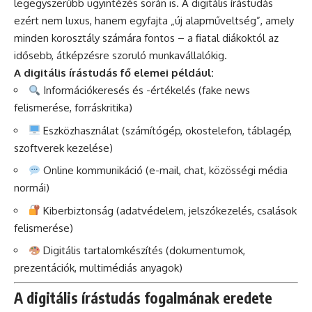
legegyszerűbb ügyintézés során is. A digitális írástudás
ezért nem luxus, hanem egyfajta „új alapműveltség”, amely
minden korosztály számára fontos – a fiatal diákoktól az
idősebb, átképzésre szoruló munkavállalókig.
A digitális írástudás fő elemei például:
Információkeresés és -értékelés (fake news
felismerése, forráskritika)
Eszközhasználat (számítógép, okostelefon, táblagép,
szoftverek kezelése)
Online kommunikáció (e-mail, chat, közösségi média
normái)
Kiberbiztonság (adatvédelem, jelszókezelés, csalások
felismerése)
Digitális tartalomkészítés (dokumentumok,
prezentációk, multimédiás anyagok)
A digitális írástudás fogalmának eredete