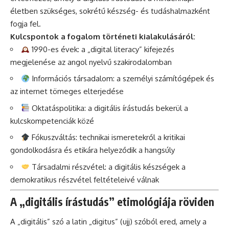
életben szükséges, sokrétű készség- és tudáshalmazként
fogja fel.
Kulcspontok a fogalom történeti kialakulásáról:
1990-es évek: a „digital literacy” kifejezés
megjelenése az angol nyelvű szakirodalomban
Információs társadalom: a személyi számítógépek és
az internet tömeges elterjedése
Oktatáspolitika: a digitális írástudás bekerül a
kulcskompetenciák közé
Fókuszváltás: technikai ismeretekről a kritikai
gondolkodásra és etikára helyeződik a hangsúly
Társadalmi részvétel: a digitális készségek a
demokratikus részvétel feltételeivé válnak
A „digitális írástudás” etimológiája röviden
A „digitális” szó a latin „digitus” (ujj) szóból ered, amely a