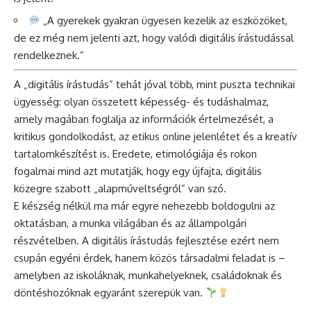
„A gyerekek gyakran ügyesen kezelik az eszközöket,
de ez még nem jelenti azt, hogy valódi digitális írástudással
rendelkeznek.”
A „digitális írástudás” tehát jóval több, mint puszta technikai
ügyesség: olyan összetett képesség- és tudáshalmaz,
amely magában foglalja az információk értelmezését, a
kritikus gondolkodást, az etikus online jelenlétet és a kreatív
tartalomkészítést is. Eredete, etimológiája és rokon
fogalmai mind azt mutatják, hogy egy újfajta, digitális
közegre szabott „alapműveltségről” van szó.
E készség nélkül ma már egyre nehezebb boldogulni az
oktatásban, a munka világában és az állampolgári
részvételben. A digitális írástudás fejlesztése ezért nem
csupán egyéni érdek, hanem közös társadalmi feladat is –
amelyben az iskoláknak, munkahelyeknek, családoknak és
döntéshozóknak egyaránt szerepük van.