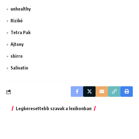
unhealthy
Rizikó
Tetra Pak
Ajtony
sbirro
Salivatio
Legkeresettebb szavak a lexikonban