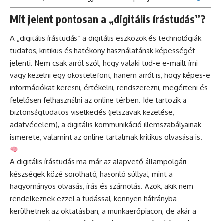
Mit jelent pontosan a „digitális írástudás”?
A „digitális írástudás” a digitális eszközök és technológiák
tudatos, kritikus és hatékony használatának képességét
jelenti. Nem csak arról szól, hogy valaki tud-e e-mailt írni
vagy kezelni egy okostelefont, hanem arról is, hogy képes-e
információkat keresni, értékelni, rendszerezni, megérteni és
felelősen felhasználni az online térben. Ide tartozik a
biztonságtudatos viselkedés (jelszavak kezelése,
adatvédelem), a digitális kommunikáció illemszabályainak
ismerete, valamint az online tartalmak kritikus olvasása is.
A digitális írástudás ma már az alapvető állampolgári
készségek közé sorolható, hasonló súllyal, mint a
hagyományos olvasás, írás és számolás. Azok, akik nem
rendelkeznek ezzel a tudással, könnyen hátrányba
kerülhetnek az oktatásban, a munkaerőpiacon, de akár a