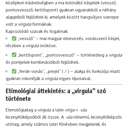
középkori írásbeliségben a ma különálló írásjelek (vessző,
pontosvessző, kettőspont) gyakran ugyanabból a néhány
alapjelből fejlődtek ki, amelyek között hangsúlyos szerepe
volt a
virgula
formáinak.
Kapcsolódó szavak és fogalmak:
„vessző” – mai magyar elnevezés, vonásszerű írásjel,
részben a
virgula
örököse.
„kettőspont”, „pontosvessző” – történetileg a
virgula
és pontjelek kombinációiból fejlődtek.
„ferde vonás”, „perjel” ( / ) – alakja és funkciója miatt
gyakran rokonítják a
virgula
egyes típusaival.
Etimológiai áttekintés: a „virgula” szó
története
Etimológiailag a
virgula
a latin
virga
+
-ula
kicsinyítőképzőből áll össze. A
-ula
nőnemű, kicsinyítőképzős
utótag, amely számos latin főnévben megjelenik, és