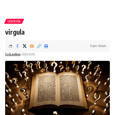
LEXIKON
virgula
8 perc olvasás
SzóLexikon
2026.03.19.