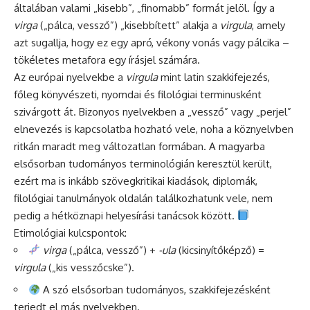
általában valami „kisebb”, „finomabb” formát jelöl. Így a
virga
(„pálca, vessző”) „kisebbített” alakja a
virgula
, amely
azt sugallja, hogy ez egy apró, vékony vonás vagy pálcika –
tökéletes metafora egy írásjel számára.
Az európai nyelvekbe a
virgula
mint latin szakkifejezés,
főleg könyvészeti, nyomdai és filológiai terminusként
szivárgott át. Bizonyos nyelvekben a „vessző” vagy „perjel”
elnevezés is kapcsolatba hozható vele, noha a köznyelvben
ritkán maradt meg változatlan formában. A magyarba
elsősorban tudományos terminológián keresztül került,
ezért ma is inkább szövegkritikai kiadások, diplomák,
filológiai tanulmányok oldalán találkozhatunk vele, nem
pedig a hétköznapi helyesírási tanácsok között.
Etimológiai kulcspontok:
virga
(„pálca, vessző”) +
-ula
(kicsinyítőképző) =
virgula
(„kis vesszőcske”).
A szó elsősorban tudományos, szakkifejezésként
terjedt el más nyelvekben.