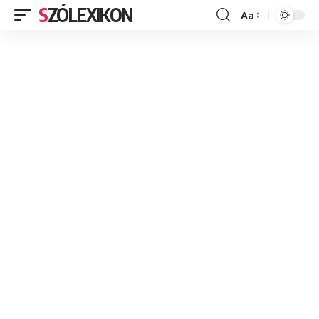
SZÓLEXIKON
Aa
Font
Resizer