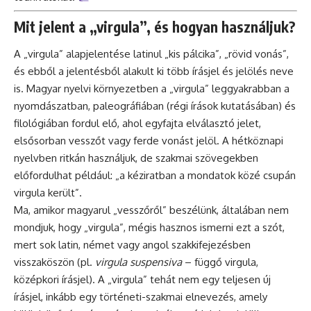
Mit jelent a „virgula”, és hogyan használjuk?
A „virgula” alapjelentése latinul „kis pálcika”, „rövid vonás”,
és ebből a jelentésből alakult ki több írásjel és jelölés neve
is. Magyar nyelvi környezetben a „virgula” leggyakrabban a
nyomdászatban, paleográfiában (régi írások kutatásában) és
filológiában fordul elő, ahol egyfajta elválasztó jelet,
elsősorban vesszőt vagy ferde vonást jelöl. A hétköznapi
nyelvben ritkán használjuk, de szakmai szövegekben
előfordulhat például: „a kéziratban a mondatok közé csupán
virgula került”.
Ma, amikor magyarul „vesszőről” beszélünk, általában nem
mondjuk, hogy „virgula”, mégis hasznos ismerni ezt a szót,
mert sok latin, német vagy angol szakkifejezésben
visszaköszön (pl.
virgula suspensiva
– függő virgula,
középkori írásjel). A „virgula” tehát nem egy teljesen új
írásjel, inkább egy történeti-szakmai elnevezés, amely