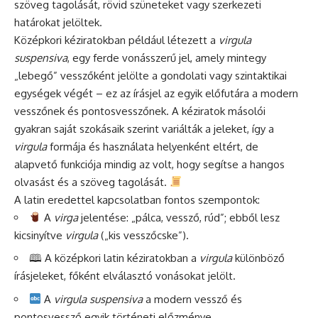
szöveg tagolását, rövid szüneteket vagy szerkezeti
határokat jelöltek.
Középkori kéziratokban például létezett a
virgula
suspensiva
, egy ferde vonásszerű jel, amely mintegy
„lebegő” vesszőként jelölte a gondolati vagy szintaktikai
egységek végét – ez az írásjel az egyik előfutára a modern
vesszőnek és pontosvesszőnek. A kéziratok másolói
gyakran saját szokásaik szerint variálták a jeleket, így a
virgula
formája és használata helyenként eltért, de
alapvető funkciója mindig az volt, hogy segítse a hangos
olvasást és a szöveg tagolását.
A latin eredettel kapcsolatban fontos szempontok:
A
virga
jelentése: „pálca, vessző, rúd”; ebből lesz
kicsinyítve
virgula
(„kis vesszőcske”).
🕮 A középkori latin kéziratokban a
virgula
különböző
írásjeleket, főként elválasztó vonásokat jelölt.
A
virgula suspensiva
a modern vessző és
pontosvessző egyik történeti előzménye.