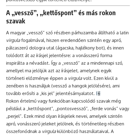
A „vessző”, „kettőspont” és más rokon
szavak
A magyar „vessző” szó részben párhuzamba állítható a latin
virgula
fogalmával, hiszen eredendően szintén egy apró,
pálcaszerű dologra utal (ágacska, hajlékony bot), és innen
tolódott át az írásjel jelentésre: a vonásszerű forma
inspirálta a névadást. Így a „vessző” az a mindennapi szó,
amellyel ma jelöljük azt az írásjelet, amelynek egyik
történeti előzménye éppen a
virgula
volt. Ezen kívül a
zenében is használjuk (vessző a hangok jelölésére), ami
tovább erősíti a „kis jel” jelentésárnyalatot.
Rokon értelmű vagy funkcióban kapcsolódó szavak még
például a „kettőspont”, „pontosvessző”, „ferde vonás” vagy
„perjel”. Ezek mind olyan írásjelek nevei, amelyek szintén
apró, vonásszerű jeleket jelölnek, és történetileg részben
összefonódnak a
virgula
különböző használataival. A