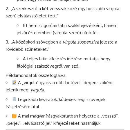
„A szerkesztő a két versszak közé egy hosszabb virgula-
szerű elválasztójelet tett.”
Itt nem szigorúan latin szakkifejezésként, hanem
jelzői értelemben (virgula-szerű) tűnik fel.
„A középkori szövegben a
virgula suspensiva
jelezte a
rövidebb szüneteket.”
A teljes latin kifejezés idézése mutatja, hogy
filológiai szakszövegről van szó.
Példamondatok összefoglalva:
A „virgula” gyakran dőlt betűvel, idegen szóként
jelenik meg:
virgula
.
Leginkább kéziratok, kódexek, régi szövegek
írásjelzésére utal.
A mai magyar írásgyakorlatban helyette a „vessző”,
„perjel”, „elválasztó jel” kifejezéseket használjuk.