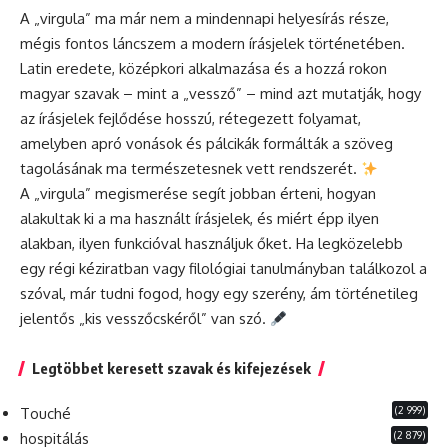
A „virgula” ma már nem a mindennapi helyesírás része,
mégis fontos láncszem a modern írásjelek történetében.
Latin eredete, középkori alkalmazása és a hozzá rokon
magyar szavak – mint a „vessző” – mind azt mutatják, hogy
az írásjelek fejlődése hosszú, rétegezett folyamat,
amelyben apró vonások és pálcikák formálták a szöveg
tagolásának ma természetesnek vett rendszerét.
A „virgula” megismerése segít jobban érteni, hogyan
alakultak ki a ma használt írásjelek, és miért épp ilyen
alakban, ilyen funkcióval használjuk őket. Ha legközelebb
egy régi kéziratban vagy filológiai tanulmányban találkozol a
szóval, már tudni fogod, hogy egy szerény, ám történetileg
jelentős „kis vesszőcskéről” van szó.
Legtöbbet keresett szavak és kifejezések
(2 999)
Touché
(2 879)
hospitálás