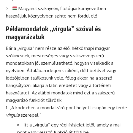
Magyarul szaknyelvi, filológiai környezetben
használjuk, köznyelvben szinte nem fordul elő.
Példamondatok „virgula” szóval és
magyarázatuk
Bár a „virgula” nem része az élő, hétköznapi magyar
szókincsnek, mesterséges vagy szakszövegszerű
mondatokban jól szemléltethető, hogyan viselkedik a
nyelvben. Általában idegen szóként, dőlt betűvel vagy
idézőjelben találkozunk vele, főleg akkor, ha a szerző
hangsúlyozni akarja a latin eredetet vagy a történeti
használatot. Az alábbi mondatok mind ezt a szakszerű,
magyarázó funkciót tükrözik.
„A kódexben a mondatzáró pont helyett csupán egy ferde
virgula
szerepel.”
Itt a „virgula” egy régi írásjelet jelöl, amely a mai
pont vagy vessző funkcióját tölti be.