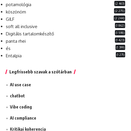
(2 463)
potamológia
(2 275)
köszönöm
(2 244)
GILF
(1 862)
soft all inclusive
(1 598)
Digitális tartalomkészítő
(1 423)
panta rhei
(1 399)
és
(1 271)
Entalpia
Legfrissebb szavak a szótárban
AI use case
chatbot
Vibe coding
AI compliance
Kritikai koherencia