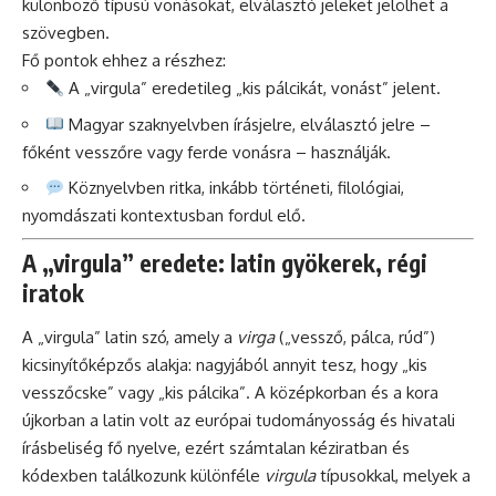
különböző típusú vonásokat, elválasztó jeleket jelölhet a
szövegben.
Fő pontok ehhez a részhez:
A „virgula” eredetileg „kis pálcikát, vonást” jelent.
Magyar szaknyelvben írásjelre, elválasztó jelre –
főként vesszőre vagy ferde vonásra – használják.
Köznyelvben ritka, inkább történeti, filológiai,
nyomdászati kontextusban fordul elő.
A „virgula” eredete: latin gyökerek, régi
iratok
A „virgula” latin szó, amely a
virga
(„vessző, pálca, rúd”)
kicsinyítőképzős alakja: nagyjából annyit tesz, hogy „kis
vesszőcske” vagy „kis pálcika”. A középkorban és a kora
újkorban a latin volt az európai tudományosság és hivatali
írásbeliség fő nyelve, ezért számtalan kéziratban és
kódexben találkozunk különféle
virgula
típusokkal, melyek a