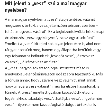
Mit jelent a „vesz” szó a mai magyar
nyelvben?
A mai magyar nyelvben a „vesz” alapjelentése: valamit
megszerez, birtokba vesz, jellemzően pénzért cserébe –
tehát „megvesz, vásárol”. Ez a legkézenfekvőbb, hétköznapi
értelmezés: „vesz egy könyvet”, „vesz egy új telefont”.
Emellett a „vesz” kiterjed sok olyan jelentésre is, ahol nem
tárgyat szerzünk meg, hanem egy állapotba kerülünk vagy
egy folyamatot indítunk el: „levegőt vesz”, „észrevesz
valamit”, „jó irányt vesz az élete”.
A „vesz” nagyon sok frazeológiai szerkezet része is,
amelyekkel jelentésárnyalatok egész sora fejezhető ki. Más
a tónusa annak, hogy „szívére vesz valamit”, mint annak,
hogy „magára vesz valamit”, még ha elsőre hasonlónak is
tűnnek. A „vesz” emellett gyakran kapcsolódik elvont
fogalmakhoz: „akadályt vesz”, „hatályba vesz”, „figyelembe
vesz” – ilyenkor nem kézzelfogható dolgot birtokolunk,