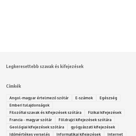
Legkeresettebb szavak és kifejezések
Címkék
Angol-magyar értelmező szótár
E-számok
Egészség
Emberi tulajdonságok
Filozófiai szavak és kifejezések szótára
Fizikai kifejezések
Francia - magyar szótár
Földrajzi kifejezések szótára
Geológiai kifejezések szótára
gyógyászati kifejezések
Időmértékes verselés
Informatikai kifejezések
Internet