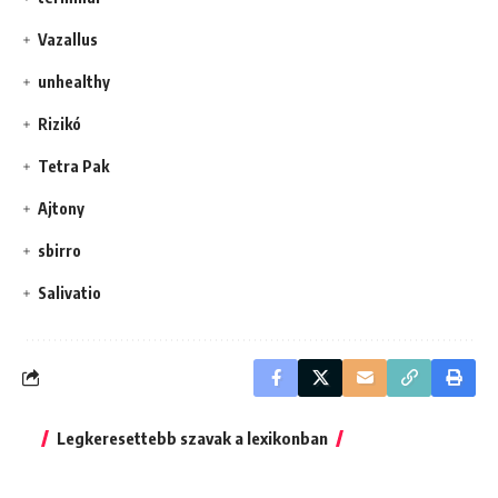
Vazallus
unhealthy
Rizikó
Tetra Pak
Ajtony
sbirro
Salivatio
Legkeresettebb szavak a lexikonban