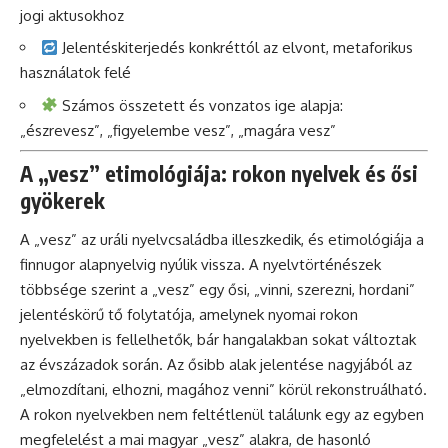
jogi aktusokhoz
Jelentéskiterjedés konkréttól az elvont, metaforikus
használatok felé
Számos összetett és vonzatos ige alapja:
„észrevesz”, „figyelembe vesz”, „magára vesz”
A „vesz” etimológiája: rokon nyelvek és ősi
gyökerek
A „vesz” az uráli nyelvcsaládba illeszkedik, és etimológiája a
finnugor alapnyelvig nyúlik vissza. A nyelvtörténészek
többsége szerint a „vesz” egy ősi, „vinni, szerezni, hordani”
jelentéskörű tő folytatója, amelynek nyomai rokon
nyelvekben is fellelhetők, bár hangalakban sokat változtak
az évszázadok során. Az ősibb alak jelentése nagyjából az
„elmozdítani, elhozni, magához venni” körül rekonstruálható.
A rokon nyelvekben nem feltétlenül találunk egy az egyben
megfelelést a mai magyar „vesz” alakra, de hasonló