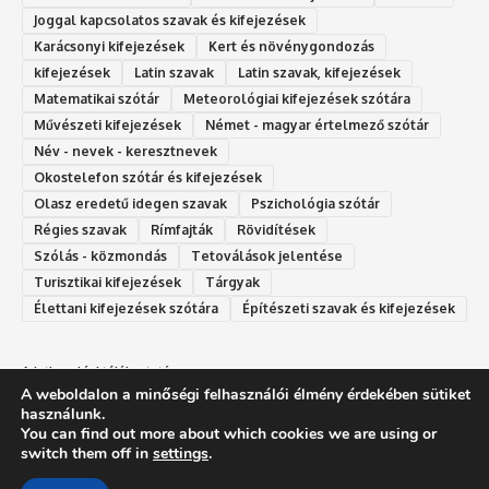
Joggal kapcsolatos szavak és kifejezések
Karácsonyi kifejezések
Kert és növénygondozás
kifejezések
Latin szavak
Latin szavak, kifejezések
Matematikai szótár
Meteorológiai kifejezések szótára
Művészeti kifejezések
Német - magyar értelmező szótár
Név - nevek - keresztnevek
Okostelefon szótár és kifejezések
Olasz eredetű idegen szavak
Ps‮gólohciz‬ia s‮átóz‬r
Régies szavak
Rímfajták
Rövidítések
Szólás - közmondás
Tetoválások jelentése
Turisztikai kifejezések
Tárgyak
Élettani kifejezések szótára
Építészeti szavak és kifejezések
Adatkezelési tájékoztató
A weboldalon a minőségi felhasználói élmény érdekében sütiket
Felhasználási feltételek
használunk.
You can find out more about which cookies we are using or
switch them off in
settings
.
SzóLexikon.hu - Mi a jelentése - Szavak jelentése - Idegen szavak szótára -