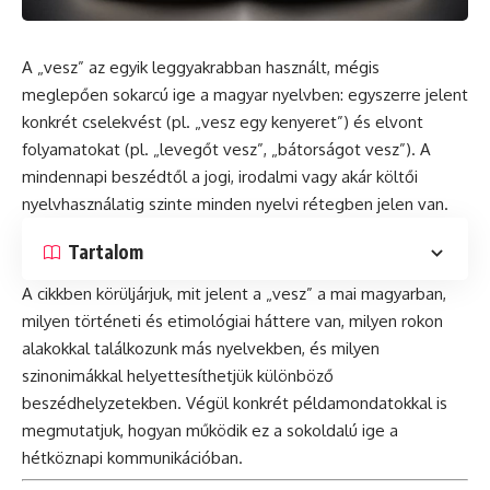
A „vesz” az egyik leggyakrabban használt, mégis
meglepően sokarcú ige a magyar nyelvben: egyszerre jelent
konkrét cselekvést (pl. „vesz egy kenyeret”) és elvont
folyamatokat (pl. „levegőt vesz”, „bátorságot vesz”). A
mindennapi beszédtől a jogi, irodalmi vagy akár költői
nyelvhasználatig szinte minden nyelvi rétegben jelen van.
Tartalom
A cikkben körüljárjuk, mit jelent a „vesz” a mai magyarban,
milyen történeti és etimológiai háttere van, milyen rokon
alakokkal találkozunk más nyelvekben, és milyen
szinonimákkal helyettesíthetjük különböző
beszédhelyzetekben. Végül konkrét példamondatokkal is
megmutatjuk, hogyan működik ez a sokoldalú ige a
hétköznapi kommunikációban.