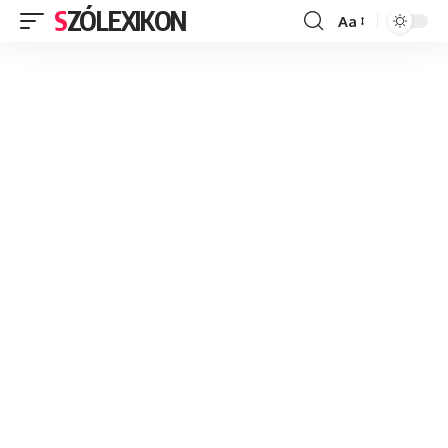
SZÓLEXIKON
Aa
Font
Resizer