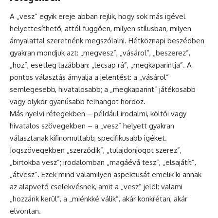
A „vesz” egyik ereje abban rejlik, hogy sok más igével
helyettesíthető, attól függően, milyen stílusban, milyen
árnyalattal szeretnénk megszólalni. Hétköznapi beszédben
gyakran mondjuk azt: „megvesz”, „vásárol”, „beszerez”,
„hoz”, esetleg lazábban: „lecsap rá”, „megkaparintja”. A
pontos választás árnyalja a jelentést: a „vásárol”
semlegesebb, hivatalosabb; a „megkaparint” játékosabb
vagy olykor gyanúsabb felhangot hordoz.
Más nyelvi rétegekben – például irodalmi, költői vagy
hivatalos szövegekben – a „vesz” helyett gyakran
választanak kifinomultabb, specifikusabb igéket.
Jogszövegekben „szerződik”, „tulajdonjogot szerez”,
„birtokba vesz”; irodalomban „magáévá tesz”, „elsajátít”,
„átvesz”. Ezek mind valamilyen aspektusát emelik ki annak
az alapvető cselekvésnek, amit a „vesz” jelöl: valami
„hozzánk kerül”, a „miénkké válik”, akár konkrétan, akár
elvontan.