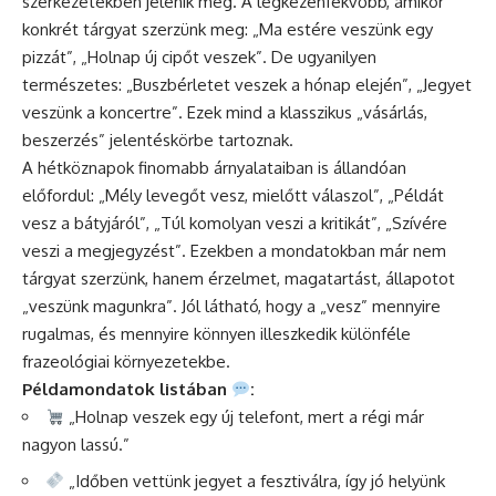
szerkezetekben jelenik meg. A legkézenfekvőbb, amikor
konkrét tárgyat szerzünk meg: „Ma estére veszünk egy
pizzát”, „Holnap új cipőt veszek”. De ugyanilyen
természetes: „Buszbérletet veszek a hónap elején”, „Jegyet
veszünk a koncertre”. Ezek mind a klasszikus „vásárlás,
beszerzés” jelentéskörbe tartoznak.
A hétköznapok finomabb árnyalataiban is állandóan
előfordul: „Mély levegőt vesz, mielőtt válaszol”, „Példát
vesz a bátyjáról”, „Túl komolyan veszi a kritikát”, „Szívére
veszi a megjegyzést”. Ezekben a mondatokban már nem
tárgyat szerzünk, hanem érzelmet, magatartást, állapotot
„veszünk magunkra”. Jól látható, hogy a „vesz” mennyire
rugalmas, és mennyire könnyen illeszkedik különféle
frazeológiai környezetekbe.
Példamondatok listában
:
„Holnap veszek egy új telefont, mert a régi már
nagyon lassú.”
„Időben vettünk jegyet a fesztiválra, így jó helyünk