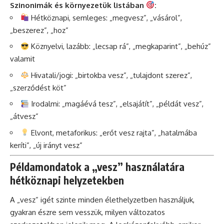
Szinonimák és környezetük listában
:
Hétköznapi, semleges: „megvesz”, „vásárol”,
„beszerez”, „hoz”
Köznyelvi, lazább: „lecsap rá”, „megkaparint”, „behúz”
valamit
Hivatali/jogi: „birtokba vesz”, „tulajdont szerez”,
„szerződést köt”
Irodalmi: „magáévá tesz”, „elsajátít”, „példát vesz”,
„átvesz”
Elvont, metaforikus: „erőt vesz rajta”, „hatalmába
keríti”, „új irányt vesz”
Példamondatok a „vesz” használatára
hétköznapi helyzetekben
A „vesz” igét szinte minden élethelyzetben használjuk,
gyakran észre sem vesszük, milyen változatos