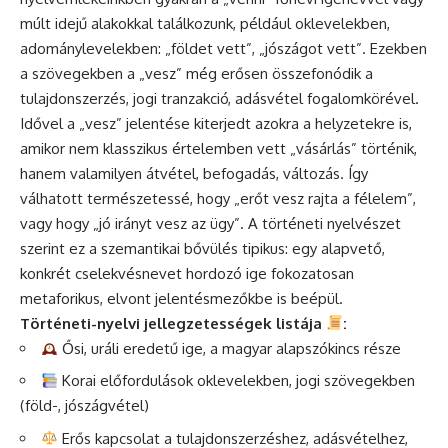
múlt idejű alakokkal találkozunk, például oklevelekben,
adománylevelekben: „földet vett”, „jószágot vett”. Ezekben
a szövegekben a „vesz” még erősen összefonódik a
tulajdonszerzés, jogi tranzakció, adásvétel fogalomkörével.
Idővel a „vesz” jelentése kiterjedt azokra a helyzetekre is,
amikor nem klasszikus értelemben vett „vásárlás” történik,
hanem valamilyen átvétel, befogadás, változás. Így
válhatott természetessé, hogy „erőt vesz rajta a félelem”,
vagy hogy „jó irányt vesz az ügy”. A történeti nyelvészet
szerint ez a szemantikai bővülés tipikus: egy alapvető,
konkrét cselekvésnevet hordozó ige fokozatosan
metaforikus, elvont jelentésmezőkbe is beépül.
Történeti-nyelvi jellegzetességek listája
:
Ősi, uráli eredetű ige, a magyar alapszókincs része
Korai előfordulások oklevelekben, jogi szövegekben
(föld-, jószágvétel)
Erős kapcsolat a tulajdonszerzéshez, adásvételhez,