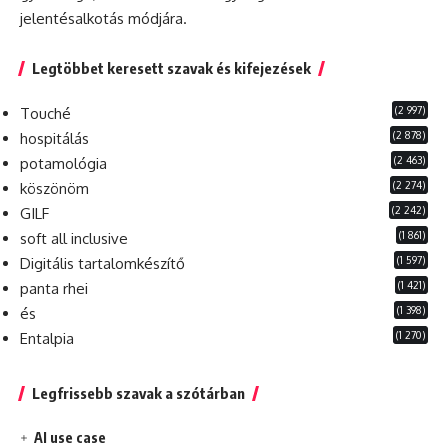
jelentésalkotás módjára.
Legtöbbet keresett szavak és kifejezések
(2 997)
Touché
(2 878)
hospitálás
(2 463)
potamológia
(2 274)
köszönöm
(2 242)
GILF
(1 861)
soft all inclusive
(1 597)
Digitális tartalomkészítő
(1 421)
panta rhei
(1 398)
és
(1 270)
Entalpia
Legfrissebb szavak a szótárban
AI use case