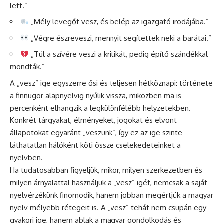
lett.”
„Mély levegőt vesz, és belép az igazgató irodájába.”
„Végre észreveszi, mennyit segítettek neki a barátai.”
„Túl a szívére veszi a kritikát, pedig építő szándékkal
mondták.”
A „vesz” ige egyszerre ősi és teljesen hétköznapi: története
a finnugor alapnyelvig nyúlik vissza, miközben ma is
percenként elhangzik a legkülönfélébb helyzetekben.
Konkrét tárgyakat, élményeket, jogokat és elvont
állapotokat egyaránt „veszünk”, így ez az ige szinte
láthatatlan hálóként köti össze cselekedeteinket a
nyelvben.
Ha tudatosabban figyeljük, mikor, milyen szerkezetben és
milyen árnyalattal használjuk a „vesz” igét, nemcsak a saját
nyelvérzékünk finomodik, hanem jobban megértjük a magyar
nyelv mélyebb rétegeit is. A „vesz” tehát nem csupán egy
gyakori ige, hanem ablak a magyar gondolkodás és