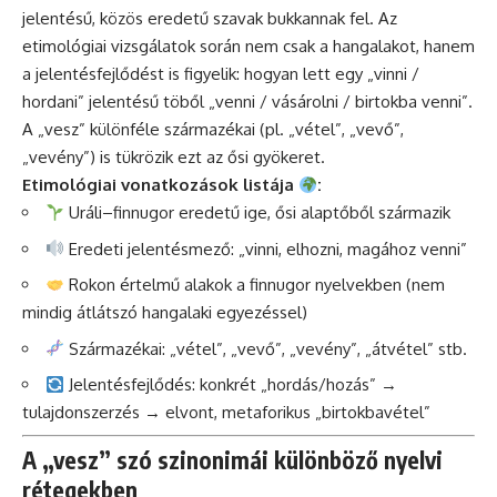
jelentésű, közös eredetű szavak bukkannak fel. Az
etimológiai vizsgálatok során nem csak a hangalakot, hanem
a jelentésfejlődést is figyelik: hogyan lett egy „vinni /
hordani” jelentésű töből „venni / vásárolni / birtokba venni”.
A „vesz” különféle származékai (pl. „vétel”, „vevő”,
„vevény”) is tükrözik ezt az ősi gyökeret.
Etimológiai vonatkozások listája
:
Uráli–finnugor eredetű ige, ősi alaptőből származik
Eredeti jelentésmező: „vinni, elhozni, magához venni”
Rokon értelmű alakok a finnugor nyelvekben (nem
mindig átlátszó hangalaki egyezéssel)
Származékai: „vétel”, „vevő”, „vevény”, „átvétel” stb.
Jelentésfejlődés: konkrét „hordás/hozás” →
tulajdonszerzés → elvont, metaforikus „birtokbavétel”
A „vesz” szó szinonimái különböző nyelvi
rétegekben