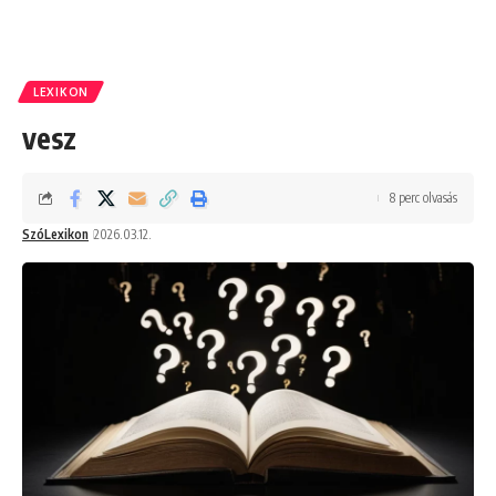
LEXIKON
vesz
8 perc olvasás
SzóLexikon
2026.03.12.