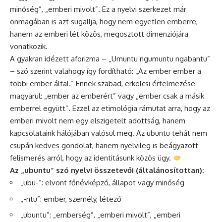
minőség”, „emberi mivolt”. Ez a nyelvi szerkezet már
önmagában is azt sugallja, hogy nem egyetlen emberre,
hanem az emberi lét közös, megosztott dimenziójára
vonatkozik.
A gyakran idézett aforizma – „Umuntu ngumuntu ngabantu”
– szó szerint valahogy így fordítható: „Az ember ember a
többi ember által.” Ennek szabad, erkölcsi értelmezése
magyarul: „ember az emberért” vagy „ember csak a másik
emberrel együtt”. Ezzel az etimológia rámutat arra, hogy az
emberi mivolt nem egy elszigetelt adottság, hanem
kapcsolataink hálójában valósul meg. Az ubuntu tehát nem
csupán kedves gondolat, hanem nyelvileg is beágyazott
felismerés arról, hogy az identitásunk közös ügy.
Az „ubuntu” szó nyelvi összetevői (általánosítottan):
„ubu-”: elvont főnévképző, állapot vagy minőség
„-ntu”: ember, személy, létező
„ubuntu”: „emberség”, „emberi mivolt”, „emberi