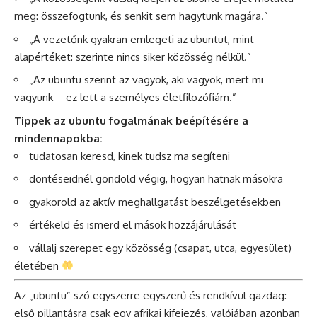
meg: összefogtunk, és senkit sem hagytunk magára.”
„A vezetőnk gyakran emlegeti az ubuntut, mint
alapértéket: szerinte nincs siker közösség nélkül.”
„Az ubuntu szerint az vagyok, aki vagyok, mert mi
vagyunk – ez lett a személyes életfilozófiám.”
Tippek az ubuntu fogalmának beépítésére a
mindennapokba:
tudatosan keresd, kinek tudsz ma segíteni
döntéseidnél gondold végig, hogyan hatnak másokra
gyakorold az aktív meghallgatást beszélgetésekben
értékeld és ismerd el mások hozzájárulását
vállalj szerepet egy közösség (csapat, utca, egyesület)
életében
Az „ubuntu” szó egyszerre egyszerű és rendkívül gazdag:
első pillantásra csak egy afrikai kifejezés, valójában azonban