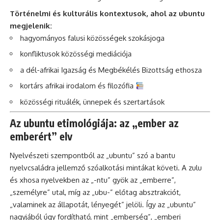
Történelmi és kulturális kontextusok, ahol az ubuntu
megjelenik:
hagyományos falusi közösségek szokásjoga
konfliktusok közösségi mediációja
a dél-afrikai Igazság és Megbékélés Bizottság ethosza
kortárs afrikai irodalom és filozófia
közösségi rituálék, ünnepek és szertartások
Az ubuntu etimológiája: az „ember az
emberért” elv
Nyelvészeti szempontból az „ubuntu” szó a bantu
nyelvcsaládra jellemző szóalkotási mintákat követi. A zulu
és xhosa nyelvekben az „-ntu” gyök az „emberre”,
„személyre” utal, míg az „ubu-” előtag absztrakciót,
„valaminek az állapotát, lényegét” jelöli. Így az „ubuntu”
nagyjából úgy fordítható, mint „emberség”, „emberi