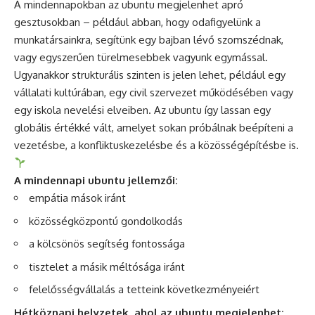
A mindennapokban az ubuntu megjelenhet apró
gesztusokban – például abban, hogy odafigyelünk a
munkatársainkra, segítünk egy bajban lévő szomszédnak,
vagy egyszerűen türelmesebbek vagyunk egymással.
Ugyanakkor strukturális szinten is jelen lehet, például egy
vállalati kultúrában, egy civil szervezet működésében vagy
egy iskola nevelési elveiben. Az ubuntu így lassan egy
globális értékké vált, amelyet sokan próbálnak beépíteni a
vezetésbe, a konfliktuskezelésbe és a közösségépítésbe is.
A mindennapi ubuntu jellemzői:
empátia mások iránt
közösségközpontú gondolkodás
a kölcsönös segítség fontossága
tisztelet a másik méltósága iránt
felelősségvállalás a tetteink következményeiért
Hétköznapi helyzetek, ahol az ubuntu megjelenhet: