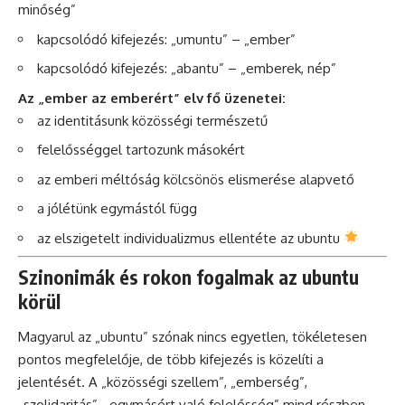
minőség”
kapcsolódó kifejezés: „umuntu” – „ember”
kapcsolódó kifejezés: „abantu” – „emberek, nép”
Az „ember az emberért” elv fő üzenetei:
az identitásunk közösségi természetű
felelősséggel tartozunk másokért
az emberi méltóság kölcsönös elismerése alapvető
a jólétünk egymástól függ
az elszigetelt individualizmus ellentéte az ubuntu
Szinonimák és rokon fogalmak az ubuntu
körül
Magyarul az „ubuntu” szónak nincs egyetlen, tökéletesen
pontos megfelelője, de több kifejezés is közelíti a
jelentését. A „közösségi szellem”, „emberség”,
„szolidaritás”, „egymásért való felelősség” mind részben