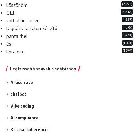
(2 273)
köszönöm
(2 242)
GILF
(1 857)
soft all inclusive
(1 595)
Digitális tartalomkészítő
(1 420)
panta rhei
(1 398)
és
(1 269)
Entalpia
Legfrissebb szavak a szótárban
AI use case
chatbot
Vibe coding
AI compliance
Kritikai koherencia