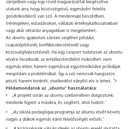
zárójelben vagy egy rövid magyarázattal kiegészítve
utalunk arra, hogy közösségelvű, egymásért felelős
gondolkodásról van szó. A mindennapi beszédben,
tréningeken, előadásokon, vállalati értéknyilatkozatokban
vagy akár oktatási anyagokban is megjelenhet.
Az ubuntu gyakorlati szinten segíthet például
csapatépítésnél, konfliktuskezelésnél vagy
közösségfejlesztésnél. Ha egy csoport tudatosan az ubuntu
elvére hivatkozik, az emlékeztetőként működhet: nem
egymás ellen, hanem egymással együttműködve próbáljuk
megoldani a problémákat. Így a szó nemcsak hangzatos
jelszó, hanem konkrét, viselkedést irányító elv is lehet.
Példamondatok az „ubuntu” használatára:
„A projekt során az ubuntu szellemében dolgoztunk:
mindenki figyelt a másikra, és segített, ahol tudott.”
„Az iskola pedagógiai programja az ubuntu elvét követi,
vagyis a diákok egymás iránti felelősségét erősíti.”
„A közösségünk válság idején az ubuntu erejét mutatta