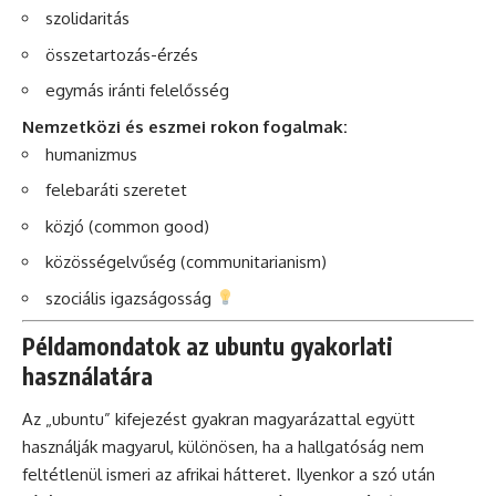
szolidaritás
összetartozás-érzés
egymás iránti felelősség
Nemzetközi és eszmei rokon fogalmak:
humanizmus
felebaráti szeretet
közjó (common good)
közösségelvűség (communitarianism)
szociális igazságosság
Példamondatok az ubuntu gyakorlati
használatára
Az „ubuntu” kifejezést gyakran magyarázattal együtt
használják magyarul, különösen, ha a hallgatóság nem
feltétlenül ismeri az afrikai hátteret. Ilyenkor a szó után