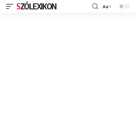
SZÓLEXIKON
Aa
Font
Resizer