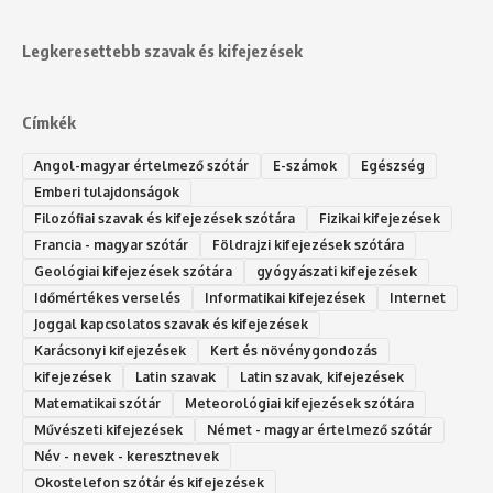
Legkeresettebb szavak és kifejezések
Címkék
Angol-magyar értelmező szótár
E-számok
Egészség
Emberi tulajdonságok
Filozófiai szavak és kifejezések szótára
Fizikai kifejezések
Francia - magyar szótár
Földrajzi kifejezések szótára
Geológiai kifejezések szótára
gyógyászati kifejezések
Időmértékes verselés
Informatikai kifejezések
Internet
Joggal kapcsolatos szavak és kifejezések
Karácsonyi kifejezések
Kert és növénygondozás
kifejezések
Latin szavak
Latin szavak, kifejezések
Matematikai szótár
Meteorológiai kifejezések szótára
Művészeti kifejezések
Német - magyar értelmező szótár
Név - nevek - keresztnevek
Okostelefon szótár és kifejezések