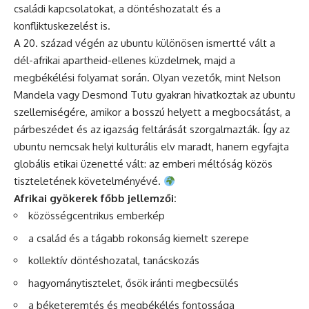
családi kapcsolatokat, a döntéshozatalt és a
konfliktuskezelést is.
A 20. század végén az ubuntu különösen ismertté vált a
dél-afrikai apartheid-ellenes küzdelmek, majd a
megbékélési folyamat során. Olyan vezetők, mint Nelson
Mandela vagy Desmond Tutu gyakran hivatkoztak az ubuntu
szellemiségére, amikor a bosszú helyett a megbocsátást, a
párbeszédet és az igazság feltárását szorgalmazták. Így az
ubuntu nemcsak helyi kulturális elv maradt, hanem egyfajta
globális etikai üzenetté vált: az emberi méltóság közös
tiszteletének követelményévé.
Afrikai gyökerek főbb jellemzői:
közösségcentrikus emberkép
a család és a tágabb rokonság kiemelt szerepe
kollektív döntéshozatal, tanácskozás
hagyománytisztelet, ősök iránti megbecsülés
a béketeremtés és megbékélés fontossága