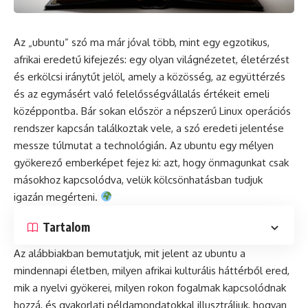
Az „ubuntu” szó ma már jóval több, mint egy egzotikus,
afrikai eredetű kifejezés: egy olyan világnézetet, életérzést
és erkölcsi iránytűt jelöl, amely a közösség, az együttérzés
és az egymásért való felelősségvállalás értékeit emeli
középpontba. Bár sokan először a népszerű Linux operációs
rendszer kapcsán találkoztak vele, a szó eredeti jelentése
messze túlmutat a technológián. Az ubuntu egy mélyen
gyökerező emberképet fejez ki: azt, hogy önmagunkat csak
másokhoz kapcsolódva, velük kölcsönhatásban tudjuk
igazán megérteni.
Tartalom
Az alábbiakban bemutatjuk, mit jelent az ubuntu a
mindennapi életben, milyen afrikai kulturális háttérből ered,
mik a nyelvi gyökerei, milyen rokon fogalmak kapcsolódnak
hozzá, és gyakorlati példamondatokkal illusztráljuk, hogyan