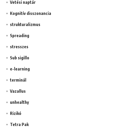
Vetési naptár
Kognitív disszonancia
strukturalizmus
Spreading
stresszes
Sub sigillo
e-learning
terminál
Vazallus
unhealthy
Rizikó
Tetra Pak