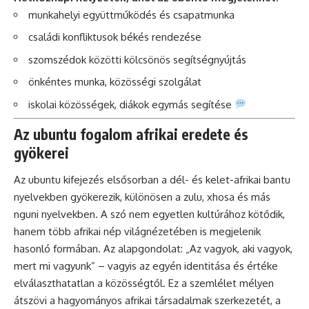
munkahelyi együttműködés és csapatmunka
családi konfliktusok békés rendezése
szomszédok közötti kölcsönös segítségnyújtás
önkéntes munka, közösségi szolgálat
iskolai közösségek, diákok egymás segítése
Az ubuntu fogalom afrikai eredete és
gyökerei
Az ubuntu kifejezés elsősorban a dél- és kelet-afrikai bantu
nyelvekben gyökerezik, különösen a zulu, xhosa és más
nguni nyelvekben. A szó nem egyetlen kultúrához kötődik,
hanem több afrikai nép világnézetében is megjelenik
hasonló formában. Az alapgondolat: „Az vagyok, aki vagyok,
mert mi vagyunk” – vagyis az egyén identitása és értéke
elválaszthatatlan a közösségtől. Ez a szemlélet mélyen
átszövi a hagyományos afrikai társadalmak szerkezetét, a