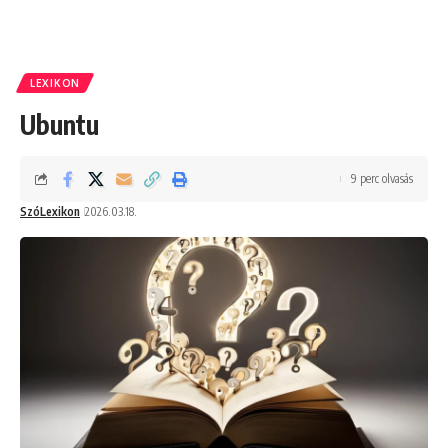
LEXIKON
Ubuntu
9 perc olvasás
SzóLexikon
2026.03.18.