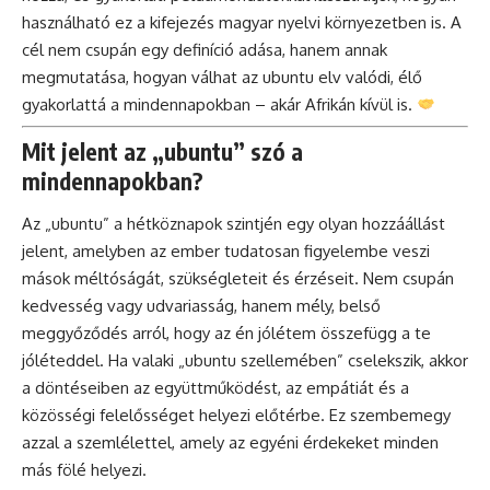
használható ez a kifejezés magyar nyelvi környezetben is. A
cél nem csupán egy definíció adása, hanem annak
megmutatása, hogyan válhat az ubuntu elv valódi, élő
gyakorlattá a mindennapokban – akár Afrikán kívül is.
Mit jelent az „ubuntu” szó a
mindennapokban?
Az „ubuntu” a hétköznapok szintjén egy olyan hozzáállást
jelent, amelyben az ember tudatosan figyelembe veszi
mások méltóságát, szükségleteit és érzéseit. Nem csupán
kedvesség vagy udvariasság, hanem mély, belső
meggyőződés arról, hogy az én jólétem összefügg a te
jóléteddel. Ha valaki „ubuntu szellemében” cselekszik, akkor
a döntéseiben az együttműködést, az empátiát és a
közösségi felelősséget helyezi előtérbe. Ez szembemegy
azzal a szemlélettel, amely az egyéni érdekeket minden
más fölé helyezi.