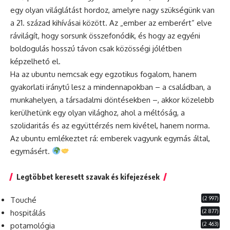
egy olyan világlátást hordoz, amelyre nagy szükségünk van
a 21. század kihívásai között. Az „ember az emberért” elve
rávilágít, hogy sorsunk összefonódik, és hogy az egyéni
boldogulás hosszú távon csak közösségi jólétben
képzelhető el.
Ha az ubuntu nemcsak egy egzotikus fogalom, hanem
gyakorlati iránytű lesz a mindennapokban – a családban, a
munkahelyen, a társadalmi döntésekben –, akkor közelebb
kerülhetünk egy olyan világhoz, ahol a méltóság, a
szolidaritás és az együttérzés nem kivétel, hanem norma.
Az ubuntu emlékeztet rá: emberek vagyunk egymás által,
egymásért.
Legtöbbet keresett szavak és kifejezések
(2 997)
Touché
(2 877)
hospitálás
(2 463)
potamológia