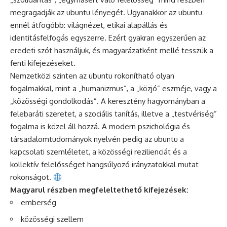
megragadják az ubuntu lényegét. Ugyanakkor az ubuntu
ennél átfogóbb: világnézet, etikai alapállás és
identitásfelfogás egyszerre. Ezért gyakran egyszerűen az
eredeti szót használjuk, és magyarázatként mellé tesszük a
fenti kifejezéseket.
Nemzetközi szinten az ubuntu rokonítható olyan
fogalmakkal, mint a „humanizmus”, a „közjó” eszméje, vagy a
„közösségi gondolkodás”. A keresztény hagyományban a
felebaráti szeretet, a szociális tanítás, illetve a „testvériség”
fogalma is közel áll hozzá. A modern pszichológia és
társadalomtudományok nyelvén pedig az ubuntu a
kapcsolati szemléletet, a közösségi rezilienciát és a
kollektív felelősséget hangsúlyozó irányzatokkal mutat
rokonságot.
Magyarul részben megfeleltethető kifejezések:
emberség
közösségi szellem