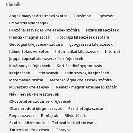
Címkék
Angol-magyar értelmező szótár
E-számok
Egészség
Emberi tulajdonságok
Filozófiai szavak és kifejezések szótára
Fizikai kifejezések
Francia - magyar szótár
Földrajzi kifejezések szótára
Geológiai kifejezések szótára
gyógyászati kifejezések
Időmértékes verselés
Informatikai kifejezések
Internet
Joggal kapcsolatos szavak és kifejezések
Karácsonyi kifejezések
Kert és növénygondozás
kifejezések
Latin szavak
Latin szavak, kifejezések
Matematikai szótár
Meteorológiai kifejezések szótára
Művészeti kifejezések
Német - magyar értelmező szótár
Név - nevek - keresztnevek
Okostelefon szótár és kifejezések
Olasz eredetű idegen szavak
Ps‮gólohciz‬ia s‮átóz‬r
Régies szavak
Rímfajták
Rövidítések
Szólás - közmondás
Tetoválások jelentése
Turisztikai kifejezések
Tárgyak