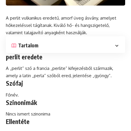
A perlit vulkanikus eredetű, amorf üveg ásvány, amelyet
hőkezeléssel tágítanak. Kiváló hő- és hangszigetelő,
valamint talajjavító anyagként használják.
Tartalom
perlit eredete
A „perlit” szó a francia „perlite” kifejezésből származik,
amely a latin „perla” szóból ered, jelentése „gyöngy”.
Szófaj
Főnév.
Szinonimák
Nincs ismert szinonima
Ellentéte