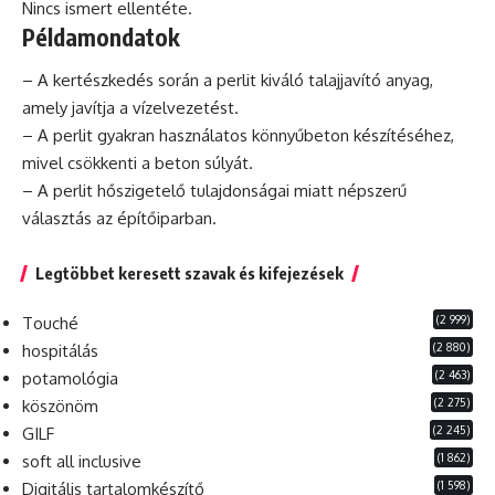
Nincs ismert ellentéte.
Példamondatok
– A kertészkedés során a
perlit kiváló talajjavító
anyag,
amely javítja a vízelvezetést.
– A perlit gyakran használatos könnyűbeton készítéséhez,
mivel csökkenti a beton súlyát.
– A perlit hőszigetelő tulajdonságai miatt népszerű
választás az építőiparban.
Legtöbbet keresett szavak és kifejezések
(2 999)
Touché
(2 880)
hospitálás
(2 463)
potamológia
(2 275)
köszönöm
(2 245)
GILF
(1 862)
soft all inclusive
(1 598)
Digitális tartalomkészítő