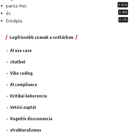
(1 423)
panta rhei
(1 399)
és
(1 271)
Entalpia
Legfrissebb szavak a szótárban
AI use case
chatbot
Vibe coding
AI compliance
Kritikai koherencia
Vetési naptár
Kognitív disszonancia
strukturalizmus