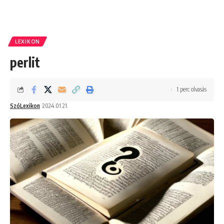
LEXIKON
perlit
1 perc olvasás
SzóLexikon
2024.01.21.