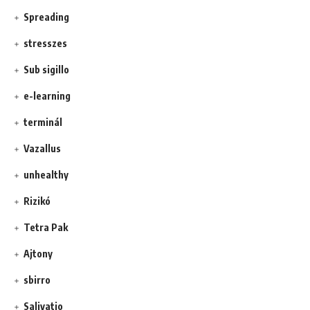
Spreading
stresszes
Sub sigillo
e-learning
terminál
Vazallus
unhealthy
Rizikó
Tetra Pak
Ajtony
sbirro
Salivatio