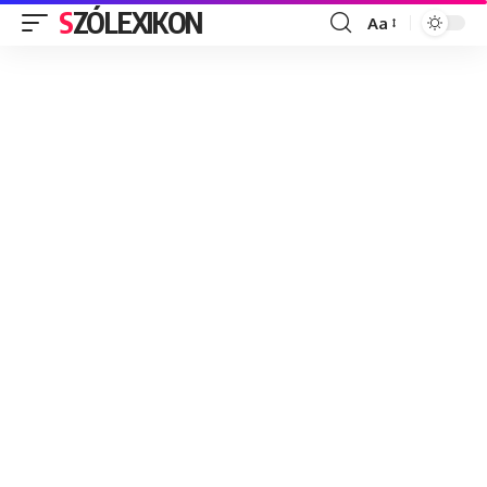
SZÓLEXIKON
Aa
Font
Resizer