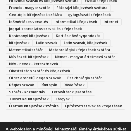
Filozófiai szavak és kifejezések szótára
Fizikai kifejezések
Francia - magyar szótár
Földrajzi kifejezések szótára
Geológiai kifejezések szótára
gyógyászati kifejezések
Időmértékes verselés
Informatikai kifejezések
Internet
Joggal kapcsolatos szavak és kifejezések
Karácsonyi kifejezések
Kert és növénygondozás
kifejezések
Latin szavak
Latin szavak, kifejezések
Matematikai szótár
Meteorológiai kifejezések szótára
Művészeti kifejezések
Német - magyar értelmező szótár
Név - nevek - keresztnevek
Okostelefon szótár és kifejezések
Olasz eredetű idegen szavak
Ps‮gólohciz‬ia s‮átóz‬r
Régies szavak
Rímfajták
Rövidítések
Szólás - közmondás
Tetoválások jelentése
Turisztikai kifejezések
Tárgyak
Élettani kifejezések szótára
Építészeti szavak és kifejezések
Adatkezelési tájékoztató
A weboldalon a minőségi felhasználói élmény érdekében sütiket