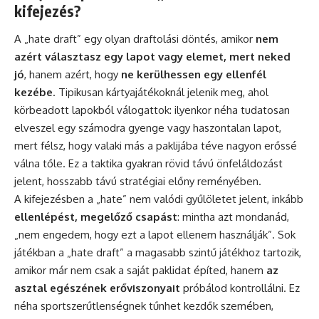
kifejezés?
A „hate draft” egy olyan draftolási döntés, amikor
nem
azért választasz egy lapot vagy elemet, mert neked
jó
, hanem azért, hogy
ne kerülhessen egy ellenfél
kezébe
. Tipikusan kártyajátékoknál jelenik meg, ahol
körbeadott lapokból válogattok: ilyenkor néha tudatosan
elveszel egy számodra gyenge vagy haszontalan lapot,
mert félsz, hogy valaki más a paklijába téve nagyon erőssé
válna tőle. Ez a taktika gyakran rövid távú önfeláldozást
jelent, hosszabb távú stratégiai előny reményében.
A kifejezésben a „hate” nem valódi gyűlöletet jelent, inkább
ellenlépést, megelőző csapást
: mintha azt mondanád,
„nem engedem, hogy ezt a lapot ellenem használják”. Sok
játékban a „hate draft” a magasabb szintű játékhoz tartozik,
amikor már nem csak a saját paklidat építed, hanem
az
asztal egészének erőviszonyait
próbálod kontrollálni. Ez
néha sportszerűtlenségnek tűnhet kezdők szemében,