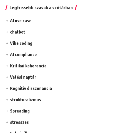
Legfrissebb szavak a szótárban
AI use case
chatbot
Vibe coding
AI compliance
Kritikai koherencia
Vetési naptár
Kognitív disszonancia
strukturalizmus
Spreading
stresszes