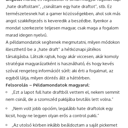
„hate draftoltam”, „csináltam egy hate draftot”, stb. Ez
természetesnek hat a gamer közösségekben, ahol sok más
angol szakkifejezés is keveredik a beszédbe. Ilyenkor a
mondat szerkezete teljesen magyar, csak maga a fogalom
marad idegen nyelvű.
A példamondatok segítenek megmutatni, milyen módokon
illeszthető be a „hate draft” a hétköznapi játékos
társalgásba. Látszik rajtuk, hogy akár viccesen, akár komoly
stratégiai magyarázatként is használható, és hogy kevés
szóval rengeteg információt sűrít: aki érti a fogalmat, az
egyből látja, milyen döntés állt a háttérben.
Felsorolás – Példamondatok magyarul:
„Ezt a lapot full hate draftból vettem el, nekem semmit
nem csinál, de a szomszéd paklijába brutális lett volna.”
„Nem volt jobb opcióm, legalább hate draftolok egy
kicsit, hogy ne legyen olyan erős a control pakli.”
„Az utolsó körben inkább beáldoztam a saját pickemet