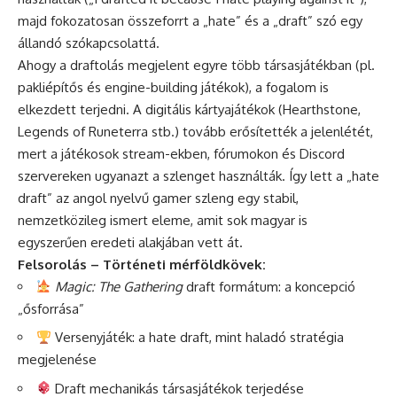
majd fokozatosan összeforrt a „hate” és a „draft” szó egy
állandó szókapcsolattá.
Ahogy a draftolás megjelent egyre több társasjátékban (pl.
pakliépítős és engine-building játékok), a fogalom is
elkezdett terjedni. A digitális kártyajátékok (Hearthstone,
Legends of Runeterra stb.) tovább erősítették a jelenlétét,
mert a játékosok stream-ekben, fórumokon és Discord
szervereken ugyanazt a szlenget használták. Így lett a „hate
draft” az angol nyelvű gamer szleng egy stabil,
nemzetközileg ismert eleme, amit sok magyar is
egyszerűen eredeti alakjában vett át.
Felsorolás – Történeti mérföldkövek:
Magic: The Gathering
draft formátum: a koncepció
„ősforrása”
Versenyjáték: a hate draft, mint haladó stratégia
megjelenése
Draft mechanikás társasjátékok terjedése