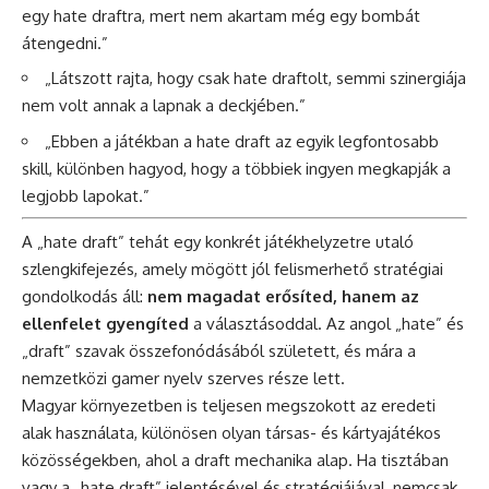
egy hate draftra, mert nem akartam még egy bombát
átengedni.”
„Látszott rajta, hogy csak hate draftolt, semmi szinergiája
nem volt annak a lapnak a deckjében.”
„Ebben a játékban a hate draft az egyik legfontosabb
skill, különben hagyod, hogy a többiek ingyen megkapják a
legjobb lapokat.”
A „hate draft” tehát egy konkrét játékhelyzetre utaló
szlengkifejezés, amely mögött jól felismerhető stratégiai
gondolkodás áll:
nem magadat erősíted, hanem az
ellenfelet gyengíted
a választásoddal. Az angol „hate” és
„draft” szavak összefonódásából született, és mára a
nemzetközi gamer nyelv szerves része lett.
Magyar környezetben is teljesen megszokott az eredeti
alak használata, különösen olyan társas- és kártyajátékos
közösségekben, ahol a draft mechanika alap. Ha tisztában
vagy a „hate draft” jelentésével és stratégiájával, nemcsak