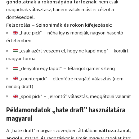
gondolatnak a rokonságába tartoznak
: nem csak
magadnak választasz, hanem valaki mást is célzol a
döntéseddel.
Felsorolás – Szinonimák és rokon kifejezések:
„hate pick” – néha így is mondják, nagyon hasonló
értelemben
„csak azért veszem el, hogy ne kapd meg” – körülírt
magyar forma
„denyolni egy lapot” – félangol gamer szleng
„counterpick” – ellenfélre reagáló választás (nem
mindig draft)
„spoil pick” – „elrontó” választás, meggátolni valamit
Példamondatok „hate draft” használatára
magyarul
A „hate draft” magyar szövegben általában
változatlanul,
angolul
marad, és ragozáskor is simán magyar ragokat kap: