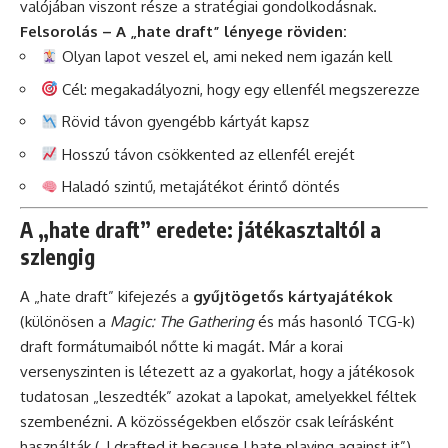
valójában viszont része a stratégiai gondolkodásnak.
Felsorolás – A „hate draft” lényege röviden:
Olyan lapot veszel el, ami neked nem igazán kell
Cél: megakadályozni, hogy egy ellenfél megszerezze
Rövid távon gyengébb kártyát kapsz
Hosszú távon csökkented az ellenfél erejét
Haladó szintű, metajátékot érintő döntés
A „hate draft” eredete: játékasztaltól a
szlengig
A „hate draft” kifejezés a
gyűjtögetős kártyajátékok
(különösen a
Magic: The Gathering
és más hasonló TCG-k)
draft formátumaiból nőtte ki magát. Már a korai
versenyszinten is létezett az a gyakorlat, hogy a játékosok
tudatosan „leszedték” azokat a lapokat, amelyekkel féltek
szembenézni. A közösségekben először csak leírásként
használták („I drafted it because I hate playing against it”),