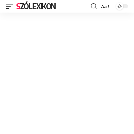
SZÓLEXIKON
Aa
Font
Resizer