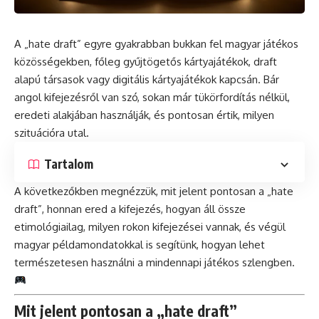
A „hate draft” egyre gyakrabban bukkan fel magyar játékos
közösségekben, főleg gyűjtögetős kártyajátékok, draft
alapú társasok vagy digitális kártyajátékok kapcsán. Bár
angol kifejezésről van szó, sokan már tükörfordítás nélkül,
eredeti alakjában használják, és pontosan értik, milyen
szituációra utal.
Tartalom
A következőkben megnézzük, mit jelent pontosan a „hate
draft”, honnan ered a kifejezés, hogyan áll össze
etimológiailag, milyen rokon kifejezései vannak, és végül
magyar példamondatokkal is segítünk, hogyan lehet
természetesen használni a mindennapi játékos szlengben.
Mit jelent pontosan a „hate draft”