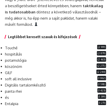
a beszélgetéseket érted könnyebben, hanem
taktikailag
is tudatosabban
döntesz a következő választásodnál –
még akkor is, ha épp nem a saját paklidat, hanem valaki
másét formálod.
Legtöbbet keresett szavak és kifejezések
(2 999)
Touché
(2 879)
hospitálás
(2 463)
potamológia
(2 275)
köszönöm
(2 244)
GILF
(1 862)
soft all inclusive
(1 598)
Digitális tartalomkészítő
(1 423)
panta rhei
(1 399)
és
(1 271)
Entalpia