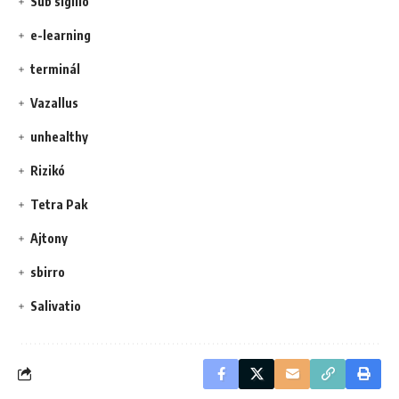
Sub sigillo
e-learning
terminál
Vazallus
unhealthy
Rizikó
Tetra Pak
Ajtony
sbirro
Salivatio