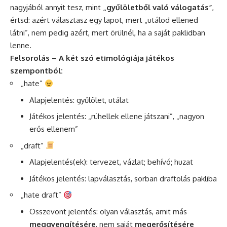
nagyjából annyit tesz, mint
„gyűlöletből való válogatás”
,
értsd: azért választasz egy lapot, mert „utálod ellened
látni”, nem pedig azért, mert örülnél, ha a saját paklidban
lenne.
Felsorolás – A két szó etimológiája játékos
szempontból:
„hate”
Alapjelentés: gyűlölet, utálat
Játékos jelentés: „rühellek ellene játszani”, „nagyon
erős ellenem”
„draft”
Alapjelentés(ek): tervezet, vázlat; behívó; huzat
Játékos jelentés: lapválasztás, sorban draftolás pakliba
„hate draft”
Összevont jelentés: olyan választás, amit más
meggyengítésére
, nem saját
megerősítésére