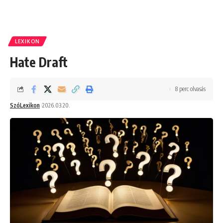
LEXIKON
Hate Draft
8 perc olvasás
SzóLexikon
2026.03.20.