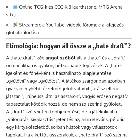
Online TCG-k és CCG-k (Hearthstone, MTG Arena
stb.)
Streamerek, YouTube-videók, fórumok: a kifejezés
globalizálódása
Etimológia: hogyan áll össze a „hate draft”?
A „hate draft”
két angol szóból
áll: a „hate” és a „draft”
önmagukban is gyakori, hétköznapi kifejezések. A „hate”
igeként és főnévként is használható, alapjelentése
„gyűlölni” vagy „gyűlölet”. A játékos zsargonban azonban
gyakran enyhébb érzelmet jelöl: valamit „utálsz ellene
játszani”, „rühellsz látni az asztalon”, vagyis erősen negatív
tapasztalat kötődik hozzá, de nem szó szerinti gyűlölet.
A „draft” szó szintén többjelentésű, de a játékoknál a
„válogatás, kiválasztás” jelentés az, ami releváns: például
egy kártyakészletből sorban húztok vagy választotok
lapokat. Ha a kettőt összerakjuk, a „hate draft” szó szerint