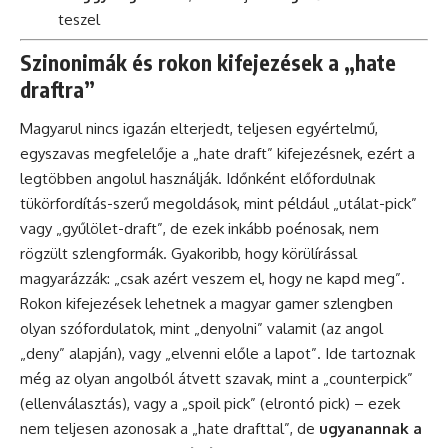
teszel
Szinonimák és rokon kifejezések a „hate
draftra”
Magyarul nincs igazán elterjedt, teljesen egyértelmű,
egyszavas megfelelője a „hate draft” kifejezésnek, ezért a
legtöbben angolul használják. Időnként előfordulnak
tükörfordítás-szerű megoldások, mint például „utálat-pick”
vagy „gyűlölet-draft”, de ezek inkább poénosak, nem
rögzült szlengformák. Gyakoribb, hogy körülírással
magyarázzák: „csak azért veszem el, hogy ne kapd meg”.
Rokon kifejezések lehetnek a magyar gamer szlengben
olyan szófordulatok, mint „denyolni” valamit (az angol
„deny” alapján), vagy „elvenni előle a lapot”. Ide tartoznak
még az olyan angolból átvett szavak, mint a „counterpick”
(ellenválasztás), vagy a „spoil pick” (elrontó pick) – ezek
nem teljesen azonosak a „hate drafttal”, de
ugyanannak a