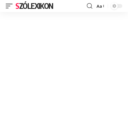
SZÓLEXIKON
Aa
Font
Resizer