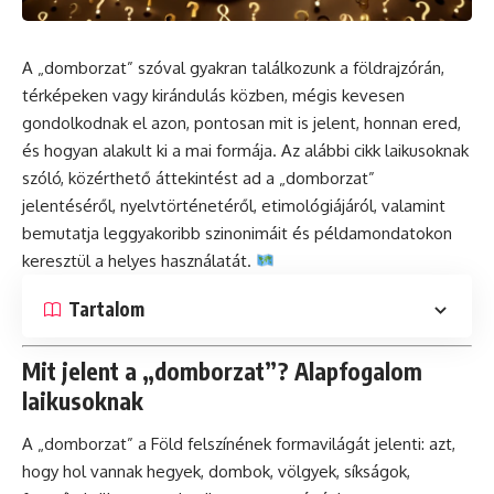
A „domborzat” szóval gyakran találkozunk a földrajzórán,
térképeken vagy kirándulás közben, mégis kevesen
gondolkodnak el azon, pontosan mit is jelent, honnan ered,
és hogyan alakult ki a mai formája. Az alábbi cikk laikusoknak
szóló, közérthető áttekintést ad a „domborzat”
jelentéséről, nyelvtörténetéről, etimológiájáról, valamint
bemutatja leggyakoribb szinonimáit és példamondatokon
keresztül a helyes használatát.
Tartalom
Mit jelent a „domborzat”? Alapfogalom
laikusoknak
A „domborzat” a Föld felszínének formavilágát jelenti: azt,
hogy hol vannak hegyek, dombok, völgyek, síkságok,