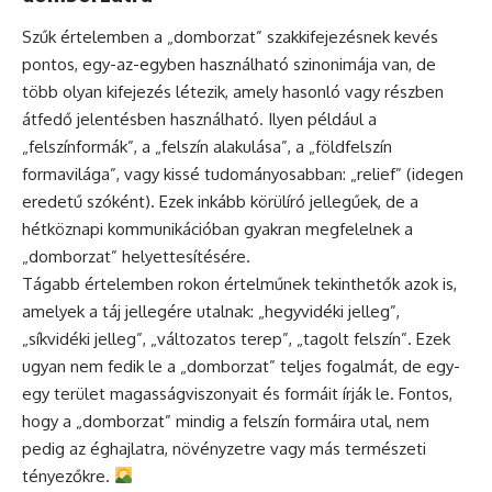
Szűk értelemben a „domborzat” szakkifejezésnek kevés
pontos, egy-az-egyben használható szinonimája van, de
több olyan kifejezés létezik, amely hasonló vagy részben
átfedő jelentésben használható. Ilyen például a
„felszínformák”, a „felszín alakulása”, a „földfelszín
formavilága”, vagy kissé tudományosabban: „relief” (idegen
eredetű szóként). Ezek inkább körülíró jellegűek, de a
hétköznapi kommunikációban gyakran megfelelnek a
„domborzat” helyettesítésére.
Tágabb értelemben rokon értelműnek tekinthetők azok is,
amelyek a táj jellegére utalnak: „hegyvidéki jelleg”,
„síkvidéki jelleg”, „változatos terep”, „tagolt felszín”. Ezek
ugyan nem fedik le a „domborzat” teljes fogalmát, de egy-
egy terület magasságviszonyait és formáit írják le. Fontos,
hogy a „domborzat” mindig a felszín formáira utal, nem
pedig az éghajlatra, növényzetre vagy más természeti
tényezőkre.