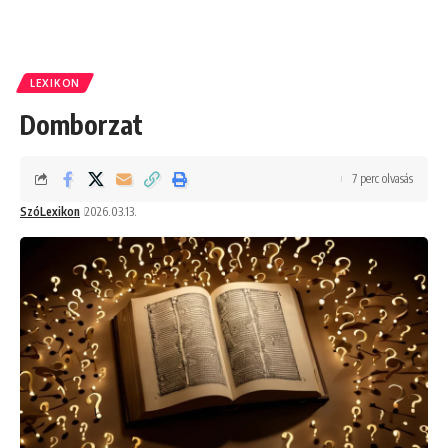
LEXIKON
Domborzat
7 perc olvasás
SzóLexikon
2026.03.13.