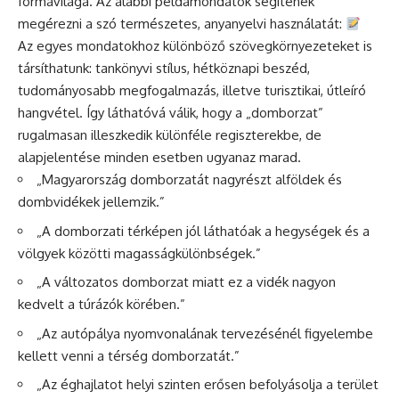
formavilága. Az alábbi példamondatok segítenek
megérezni a szó természetes, anyanyelvi használatát:
Az egyes mondatokhoz különböző szövegkörnyezeteket is
társíthatunk: tankönyvi stílus, hétköznapi beszéd,
tudományosabb megfogalmazás, illetve turisztikai, útleíró
hangvétel. Így láthatóvá válik, hogy a „domborzat”
rugalmasan illeszkedik különféle regiszterekbe, de
alapjelentése minden esetben ugyanaz marad.
„Magyarország domborzatát nagyrészt alföldek és
dombvidékek jellemzik.”
„A domborzati térképen jól láthatóak a hegységek és a
völgyek közötti magasságkülönbségek.”
„A változatos domborzat miatt ez a vidék nagyon
kedvelt a túrázók körében.”
„Az autópálya nyomvonalának tervezésénél figyelembe
kellett venni a térség domborzatát.”
„Az éghajlatot helyi szinten erősen befolyásolja a terület