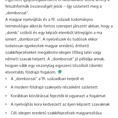
felszínformák összességét jelöli – így született meg a
„domborzat”.
A magyar nyelvújítás és a 19. századi tudományos
terminológia-alkotás fontos szerepet játszott abban, hogy a
„domb” szóból és egy képzői elemből létrejöjjön a ma
ismert „domborzat”. A nyelvészek és tudósok ekkor
tudatosan igyekeztek magyar eredetű, érthető
szakkifejezéseket megalkotni idegen (főleg latin vagy
német) szavak helyett. A „domborzat” jó példája annak,
hogyan válik egy viszonylag egyszerű tőszóból (domb)
elvontabb, földrajzi fogalom.
A „domborzat” a 19. században terjedt el
A modern földrajzi szaknyelv részeként született
Korábban körülírással fejezték ki ugyanazt a fogalmat
A nyelvújítás kora kedvezett az ilyen képzett szavaknak
Cél: idegen eredetű szakkifejezések magyarosítása