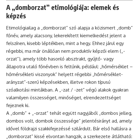
A „domborzat” etimológiája: elemek és
képzés
Etimológiailag a „domborzat” szó alapja a közismert „domb”
főnév, amely alacsony, lekerekített kiemelkedést jelent a
felszínen, kisebb léptékben, mint a hegy. Ehhez járul egy
régebbi, ma már önállóan nem produktív képzői elem („-
orzat”), amely több hasonló absztrakt, gyűjtő- vagy
állapotra utaló főnévben is feltűnik, például: „hőmérséklet –
hőmérsékleti viszonyok” helyett régebbi „hőmérséklet-
arányzat”-szerű képzésekben, illetve rokon típusú
szóalkotási mintákban. A „-zat / -zet” végű alakok gyakran
valamilyen összességet, minőséget, elrendezettséget
fejeznek ki.
A „domb” + „-orzat” tehát együtt nagyjából „dombos jelleg,
dombos volt, dombok összessége” jelentésirányt ad, amely
idővel földrajzi szakkifejezéssé szilárdult. Bár első hallásra a
„domborzat” kissé elvontan hangzik, a szerkezete átlátható: