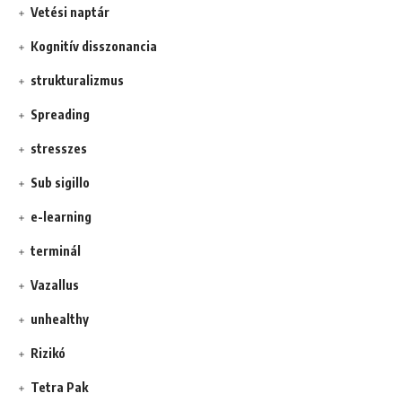
Vetési naptár
Kognitív disszonancia
strukturalizmus
Spreading
stresszes
Sub sigillo
e-learning
terminál
Vazallus
unhealthy
Rizikó
Tetra Pak