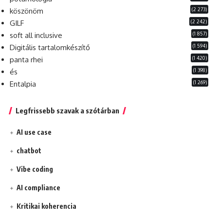
(2 273)
köszönöm
(2 242)
GILF
(1 857)
soft all inclusive
(1 594)
Digitális tartalomkészítő
(1 420)
panta rhei
(1 398)
és
(1 269)
Entalpia
Legfrissebb szavak a szótárban
AI use case
chatbot
Vibe coding
AI compliance
Kritikai koherencia