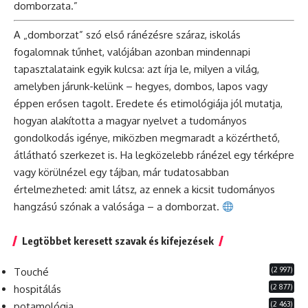
domborzata.”
A „domborzat” szó első ránézésre száraz, iskolás
fogalomnak tűnhet, valójában azonban mindennapi
tapasztalataink egyik kulcsa: azt írja le, milyen a világ,
amelyben járunk-kelünk – hegyes, dombos, lapos vagy
éppen erősen tagolt. Eredete és etimológiája jól mutatja,
hogyan alakította a magyar nyelvet a tudományos
gondolkodás igénye, miközben megmaradt a közérthető,
átlátható szerkezet is. Ha legközelebb ránézel egy térképre
vagy körülnézel egy tájban, már tudatosabban
értelmezheted: amit látsz, az ennek a kicsit tudományos
hangzású szónak a valósága – a domborzat.
Legtöbbet keresett szavak és kifejezések
(2 997)
Touché
(2 877)
hospitálás
(2 463)
potamológia