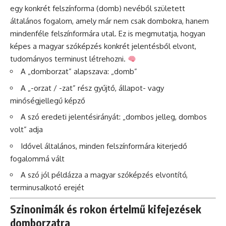
egy konkrét felszínforma (domb) nevéből született
általános fogalom, amely már nem csak dombokra, hanem
mindenféle felszínformára utal. Ez is megmutatja, hogyan
képes a magyar szóképzés konkrét jelentésből elvont,
tudományos terminust létrehozni.
A „domborzat” alapszava: „domb”
A „-orzat / -zat” rész gyűjtő, állapot- vagy
minőségjellegű képző
A szó eredeti jelentésirányát: „dombos jelleg, dombos
volt” adja
Idővel általános, minden felszínformára kiterjedő
fogalommá vált
A szó jól példázza a magyar szóképzés elvontító,
terminusalkotó erejét
Szinonimák és rokon értelmű kifejezések
domborzatra