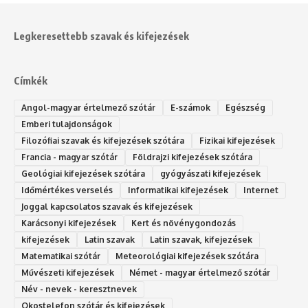
Legkeresettebb szavak és kifejezések
Címkék
Angol-magyar értelmező szótár
E-számok
Egészség
Emberi tulajdonságok
Filozófiai szavak és kifejezések szótára
Fizikai kifejezések
Francia - magyar szótár
Földrajzi kifejezések szótára
Geológiai kifejezések szótára
gyógyászati kifejezések
Időmértékes verselés
Informatikai kifejezések
Internet
Joggal kapcsolatos szavak és kifejezések
Karácsonyi kifejezések
Kert és növénygondozás
kifejezések
Latin szavak
Latin szavak, kifejezések
Matematikai szótár
Meteorológiai kifejezések szótára
Művészeti kifejezések
Német - magyar értelmező szótár
Név - nevek - keresztnevek
Okostelefon szótár és kifejezések