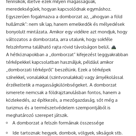
fennsíkok, illetve ezek milyen magasságúak,
meredekségűek, hogyan kapcsolódnak egymáshoz.
Egyszerűen fogalmazva a domborzat az, „ahogyan a föld
hullámzik”: nem sík lap, hanem emelkedők és mélyedések
bonyolult mintázata. Amikor egy vidékre azt mondjuk, hogy
változatos a domborzata, arra utalunk, hogy sokféle
felszínforma található rajta rövid távolságon belül.
A hétköznapokban a „domborzat” kifejezést leggyakrabban
térképekkel kapcsolatban használjuk, például amikor
„domborzati térképről” beszélünk. Ezek a térképek
színekkel, vonalakkal (szintvonalakkal) vagy árnyékolással
érzékeltetik a magasságkülönbségeket. A domborzat
ismerete nemcsak a földrajztanulásban fontos, hanem a
közlekedés, az építkezés, a mezőgazdaság, sőt még a
turizmus és a természetvédelem szempontjából is
meghatározó szerepet játszik.
A domborzat a felszín formáinak összessége
Ide tartoznak: hegyek, dombok, völgyek, síkságok stb.