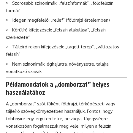
Szorosabb szinonimák: „felszínformák”, „földfelszín
formái”
Idegen megfelelő: „relief” (földrajzi értelemben)
Körülíró kifejezések: „felszín alakulása”, „felszín
szerkezete”
Tájleíró rokon kifejezések: „tagolt terep”, „változatos
felszín”
Nem szinonimák: éghajlatra, növényzetre, talajra
vonatkozó szavak
Példamondatok a „domborzat” helyes
használatához
A „domborzat” szót főként földrajzi, térképészeti vagy
tájleíró szövegkörnyezetben használjuk. Fontos, hogy
többnyire egy-egy területre, országra, tájegységre
vonatkozóan fogalmazzuk meg vele, milyen a felszín