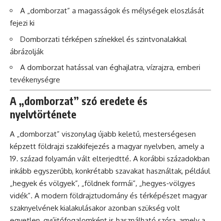
A „domborzat” a magasságok és mélységek eloszlását
fejezi ki
Domborzati térképen színekkel és szintvonalakkal
ábrázolják
A domborzat hatással van éghajlatra, vízrajzra, emberi
tevékenységre
A „domborzat” szó eredete és
nyelvtörténete
A „domborzat” viszonylag újabb keletű, mesterségesen
képzett földrajzi szakkifejezés a magyar nyelvben, amely a
19. század folyamán vált elterjedtté. A korábbi századokban
inkább egyszerűbb, konkrétabb szavakat használtak, például
„hegyek és völgyek”, „földnek formái”, „hegyes-völgyes
vidék”. A modern földrajztudomány és térképészet magyar
szaknyelvének kialakulásakor azonban szükség volt
egyetlen, gyűjtőfogalomként is használható szóra, amely a