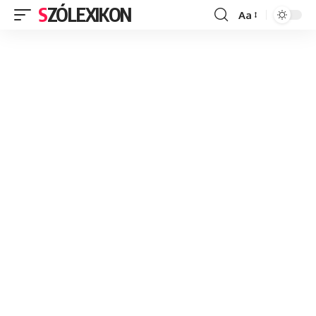
SZÓLEXIKON
Aa
Font
Resizer