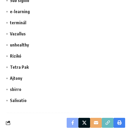
Sub sigillo
e-learning
terminál
Vazallus
unhealthy
Rizikó
Tetra Pak
Ajtony
sbirro
Salivatio