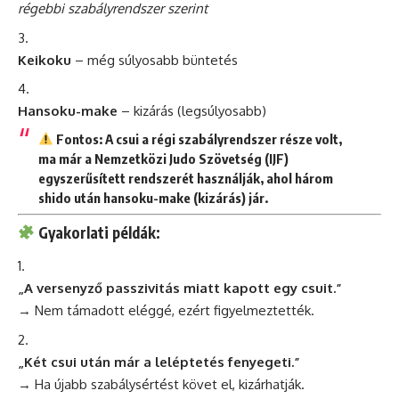
régebbi szabályrendszer szerint
Keikoku
– még súlyosabb büntetés
Hansoku-make
– kizárás (legsúlyosabb)
Fontos: A
csui
a
régi szabályrendszer
része volt,
ma
már a Nemzetközi Judo Szövetség (IJF)
egyszerűsített rendszerét használják, ahol három
shido
után
hansoku-make
(kizárás) jár.
Gyakorlati példák:
„A versenyző
passzivitás
miatt kapott egy csuit.”
→ Nem támadott eléggé,
ezért
figyelmeztették.
„Két csui után már a leléptetés fenyegeti.”
→ Ha újabb szabálysértést követ el, kizárhatják.