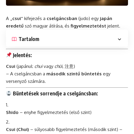
A
„csui”
kifejezés a
cselgáncsban
(judo) egy
japán
eredetű
szó
magyar átírása, és
figyelmeztetést
jelent.
Tartalom
Jelentés:
Csui
(japánul:
chui
vagy
chūi
, 注意)
– A cselgáncsban a
második szintű büntetés
egy
versenyző számára.
Büntetések sorrendje a cselgáncsban:
Shido
– enyhe figyelmeztetés (első szint)
Csui (Chui)
– súlyosabb figyelmeztetés (második szint) –