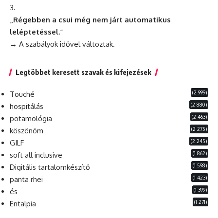
„Régebben a csui még nem járt
automatikus
leléptetéssel.”
→ A szabályok idővel változtak.
Legtöbbet keresett szavak és kifejezések
(2 999)
Touché
(2 880)
hospitálás
(2 463)
potamológia
(2 275)
köszönöm
(2 245)
GILF
(1 862)
soft all inclusive
(1 598)
Digitális tartalomkészítő
(1 423)
panta rhei
(1 399)
és
(1 271)
Entalpia