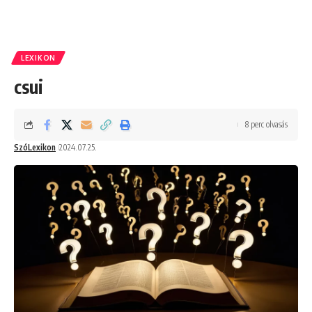
LEXIKON
csui
8 perc olvasás
SzóLexikon
2024.07.25.