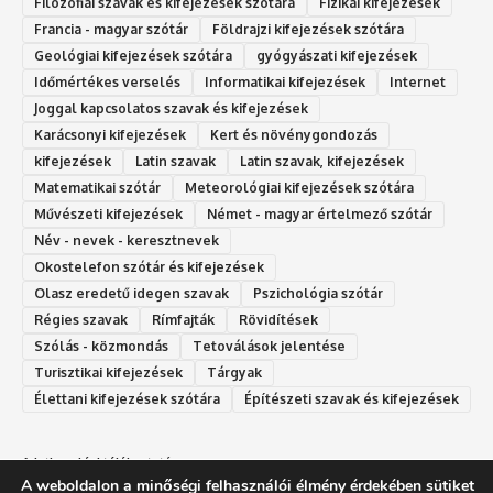
Filozófiai szavak és kifejezések szótára
Fizikai kifejezések
Francia - magyar szótár
Földrajzi kifejezések szótára
Geológiai kifejezések szótára
gyógyászati kifejezések
Időmértékes verselés
Informatikai kifejezések
Internet
Joggal kapcsolatos szavak és kifejezések
Karácsonyi kifejezések
Kert és növénygondozás
kifejezések
Latin szavak
Latin szavak, kifejezések
Matematikai szótár
Meteorológiai kifejezések szótára
Művészeti kifejezések
Német - magyar értelmező szótár
Név - nevek - keresztnevek
Okostelefon szótár és kifejezések
Olasz eredetű idegen szavak
Ps‮gólohciz‬ia s‮átóz‬r
Régies szavak
Rímfajták
Rövidítések
Szólás - közmondás
Tetoválások jelentése
Turisztikai kifejezések
Tárgyak
Élettani kifejezések szótára
Építészeti szavak és kifejezések
Adatkezelési tájékoztató
A weboldalon a minőségi felhasználói élmény érdekében sütiket