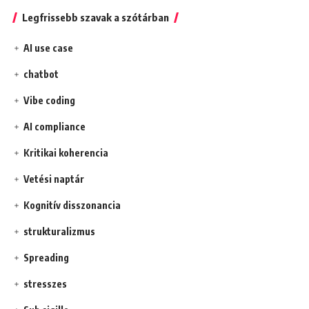
Legfrissebb szavak a szótárban
AI use case
chatbot
Vibe coding
AI compliance
Kritikai koherencia
Vetési naptár
Kognitív disszonancia
strukturalizmus
Spreading
stresszes