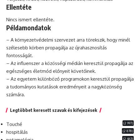
Ellentéte
Nincs ismert ellentéte.
Példamondatok
– A környezetvédelmi szervezet arra törekszik, hogy minél
szélesebb körben propagálja az újrahasznosítás
fontosságát.
– Az
influenszer
a közösségi médián keresztül propagálja az
egészséges
életmód előnyeit követőinek.
– Az egyetem különböző programokon keresztül propagálja
a tudományos kutatások eredményeit a nagyközönség
számára.
Legtöbbet keresett szavak és kifejezések
(2 997)
Touché
(2 878)
hospitálás
(2 463)
potamológia