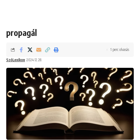
propagál
1 perc olvasás
SzóLexikon
2024.12.28.