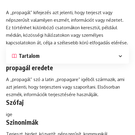
A „propagál” kifejezés azt jelenti, hogy terjeszt vagy
népszerűsít valamilyen eszmét, információt vagy nézetet.
Ez történhet különböző csatornákon keresztül, például
médián, közösségi hálózatokon vagy személyes
kapcsolatokon át, célja a szélesebb körű elfogadás elérése.
Tartalom
propagál eredete
A „propagál”
szó
a
latin
„propagare” igéből származik, ami
azt jelenti, hogy terjeszteni vagy szaporítani. Elsősorban
eszmék, információk terjesztésére használják.
Szófaj
ige
Szinonimák
Terjeszt, hirdet, közvetít, népszerűsít,
kommunikál
.