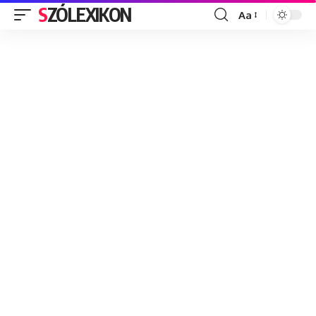
SZÓLEXIKON
Aa
Font
Resizer