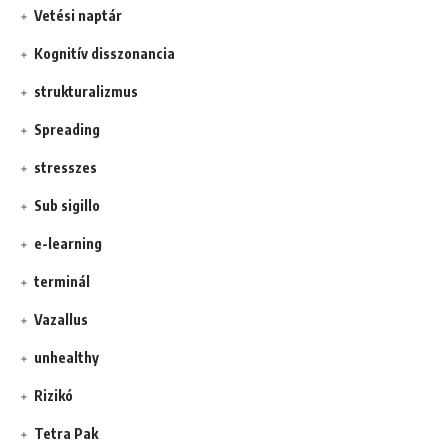
Vetési naptár
Kognitív disszonancia
strukturalizmus
Spreading
stresszes
Sub sigillo
e-learning
terminál
Vazallus
unhealthy
Rizikó
Tetra Pak