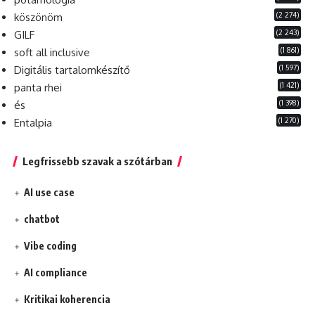
(2 274)
köszönöm
(2 243)
GILF
(1 861)
soft all inclusive
(1 597)
Digitális tartalomkészítő
(1 421)
panta rhei
(1 398)
és
(1 270)
Entalpia
Legfrissebb szavak a szótárban
AI use case
chatbot
Vibe coding
AI compliance
Kritikai koherencia