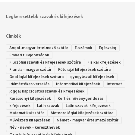
Legkeresettebb szavak és kifejezések
Címkék
Angol-magyar értelmező szótár
E-számok
Egészség
Emberi tulajdonságok
Filozófiai szavak és kifejezések szótára
Fizikai kifejezések
Francia - magyar szótár
Földrajzi kifejezések szótára
Geológiai kifejezések szótára
gyógyászati kifejezések
Időmértékes verselés
Informatikai kifejezések
Internet
Joggal kapcsolatos szavak és kifejezések
Karácsonyi kifejezések
Kert és növénygondozás
kifejezések
Latin szavak
Latin szavak, kifejezések
Matematikai szótár
Meteorológiai kifejezések szótára
Művészeti kifejezések
Német - magyar értelmező szótár
Név - nevek - keresztnevek
Okostelefon szótár és kifejezések