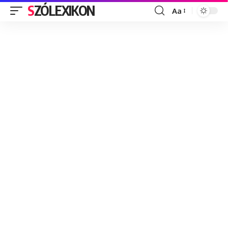
SZÓLEXIKON
Aa
Font
Resizer