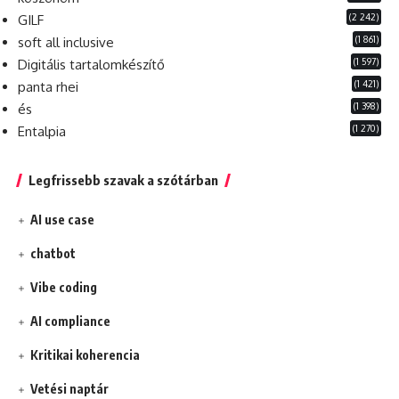
(2 242)
GILF
(1 861)
soft all inclusive
(1 597)
Digitális tartalomkészítő
(1 421)
panta rhei
(1 398)
és
(1 270)
Entalpia
Legfrissebb szavak a szótárban
AI use case
chatbot
Vibe coding
AI compliance
Kritikai koherencia
Vetési naptár