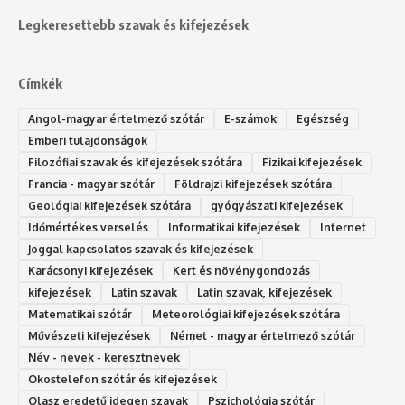
Legkeresettebb szavak és kifejezések
Címkék
Angol-magyar értelmező szótár
E-számok
Egészség
Emberi tulajdonságok
Filozófiai szavak és kifejezések szótára
Fizikai kifejezések
Francia - magyar szótár
Földrajzi kifejezések szótára
Geológiai kifejezések szótára
gyógyászati kifejezések
Időmértékes verselés
Informatikai kifejezések
Internet
Joggal kapcsolatos szavak és kifejezések
Karácsonyi kifejezések
Kert és növénygondozás
kifejezések
Latin szavak
Latin szavak, kifejezések
Matematikai szótár
Meteorológiai kifejezések szótára
Művészeti kifejezések
Német - magyar értelmező szótár
Név - nevek - keresztnevek
Okostelefon szótár és kifejezések
Olasz eredetű idegen szavak
Ps‮gólohciz‬ia s‮átóz‬r