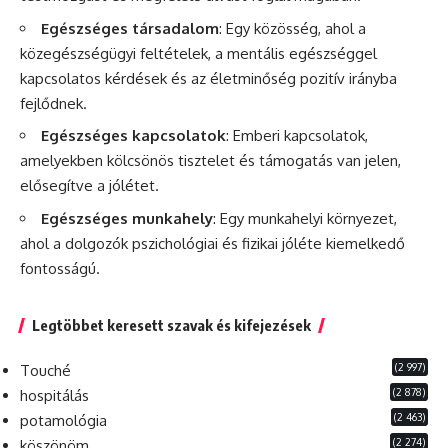
Egészséges társadalom
: Egy közösség, ahol a
közegészségügyi feltételek, a mentális egészséggel
kapcsolatos kérdések és az életminőség pozitív irányba
fejlődnek.
Egészséges kapcsolatok
: Emberi kapcsolatok,
amelyekben kölcsönös tisztelet és támogatás van jelen,
elősegítve a jólétet.
Egészséges munkahely
: Egy munkahelyi környezet,
ahol a dolgozók pszichológiai és fizikai jóléte kiemelkedő
fontosságú.
Legtöbbet keresett szavak és kifejezések
(2 997)
Touché
(2 878)
hospitálás
(2 463)
potamológia
(2 274)
köszönöm