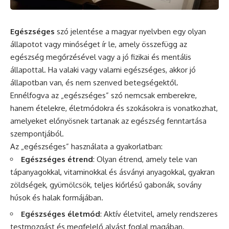
Egészséges
szó
jelentése a magyar nyelvben egy olyan
állapotot vagy minőséget ír
le
, amely összefügg az
egészség megőrzésével vagy a jó
fizikai
és
mentális
állapottal.
Ha
valaki vagy valami egészséges, akkor jó
állapotban van, és nem szenved betegségektől.
Ennélfogva az „egészséges” szó nemcsak emberekre,
hanem ételekre, életmódokra és szokásokra is vonatkozhat,
amelyeket előnyösnek tartanak az egészség fenntartása
szempontjából.
Az „egészséges” használata a gyakorlatban:
Egészséges étrend
: Olyan étrend, amely tele van
tápanyagokkal, vitaminokkal és ásványi anyagokkal, gyakran
zöldségek, gyümölcsök, teljes kiőrlésű gabonák, sovány
húsok és halak formájában.
Egészséges életmód
: Aktív életvitel, amely rendszeres
testmozgást és megfelelő alvást foglal magában.