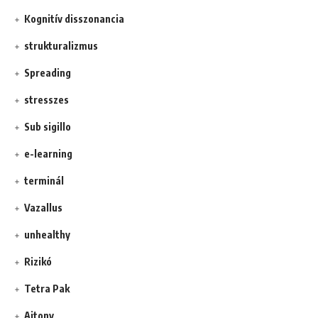
Kognitív disszonancia
strukturalizmus
Spreading
stresszes
Sub sigillo
e-learning
terminál
Vazallus
unhealthy
Rizikó
Tetra Pak
Ajtony