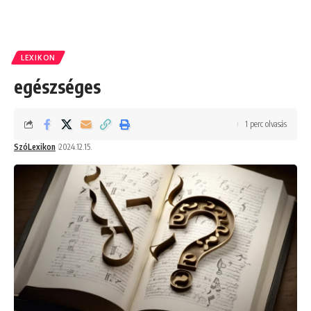
LEXIKON
egészséges
1 perc olvasás
SzóLexikon
2024.12.15.