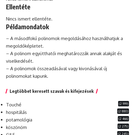
Ellentéte
Nincs ismert ellentéte.
Példamondatok
– A másodfokú polinomok megoldásához használhatjuk a
megoldóképletet.
– A polinom együtthatói meghatározzák annak alakját és
viselkedését.
– A polinomok összeadásával vagy kivonásával új
polinomokat kapunk.
Legtöbbet keresett szavak és kifejezések
(2 999)
Touché
(2 880)
hospitálás
(2 466)
potamológia
(2 275)
köszönöm
(2 245)
GILF