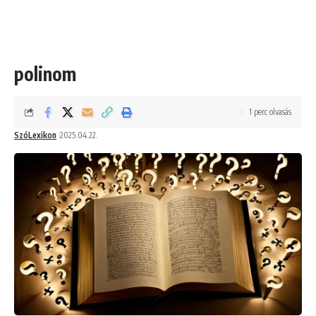
polinom
1 perc olvasás
SzóLexikon
2025.04.22.