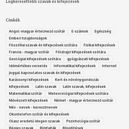
Legkeresettebb szavak és kifejezések
Címkék
Angol-magyar értelmező szótár
E-számok
Egészség
Emberi tulajdonságok
Filozófiai szavak és kifejezések szótára
Fizikai kifejezések
Francia - magyar szótár
Földrajzi kifejezések szótára
Geológiai kifejezések szótára
gyógyászati kifejezések
Időmértékes verselés
Informatikai kifejezések
Internet
Joggal kapcsolatos szavak és kifejezések
Karácsonyi kifejezések
Kert és növénygondozás
kifejezések
Latin szavak
Latin szavak, kifejezések
Matematikai szótár
Meteorológiai kifejezések szótára
Művészeti kifejezések
Német - magyar értelmező szótár
Név - nevek - keresztnevek
Okostelefon szótár és kifejezések
Olasz eredetű idegen szavak
Ps‮gólohciz‬ia s‮átóz‬r
Régies szavak
Rímfajták
Rövidítések