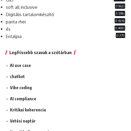
(1 862)
soft all inclusive
(1 598)
Digitális tartalomkészítő
(1 424)
panta rhei
(1 400)
és
(1 271)
Entalpia
Legfrissebb szavak a szótárban
AI use case
chatbot
Vibe coding
AI compliance
Kritikai koherencia
Vetési naptár