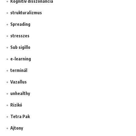
Kognitív disszonancia
strukturalizmus
Spreading
stresszes
Sub sigillo
e-learning
terminál
Vazallus
unhealthy
Rizikó
Tetra Pak
Ajtony