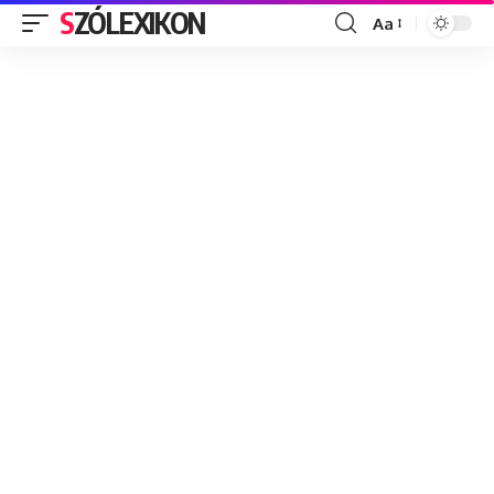
SZÓLEXIKON
Aa
Font
Resizer