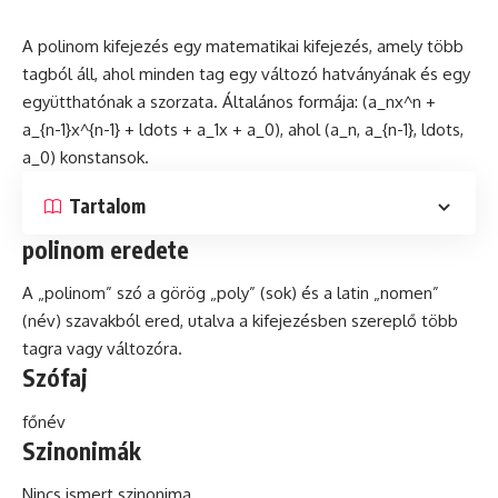
A polinom kifejezés egy matematikai kifejezés, amely több
tagból áll, ahol minden tag egy változó hatványának
és
egy
együtthatónak a szorzata. Általános formája: (a_nx^n +
a_{n-1}x^{n-1} + ldots + a_1x + a_0), ahol (a_n, a_{n-1}, ldots,
a_0) konstansok.
Tartalom
polinom eredete
A „polinom” szó a görög „poly” (sok) és a
latin
„nomen”
(név) szavakból ered, utalva a kifejezésben szereplő több
tagra vagy változóra.
Szófaj
főnév
Szinonimák
Nincs ismert szinonima.