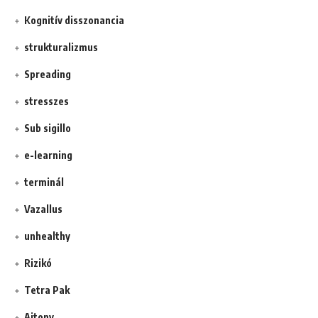
Kognitív disszonancia
strukturalizmus
Spreading
stresszes
Sub sigillo
e-learning
terminál
Vazallus
unhealthy
Rizikó
Tetra Pak
Ajtony