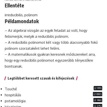
Ellentéte
irreducibilis
, polinom
Példamondatok
– Az algebrai vizsgán az egyik feladat az volt, hogy
felismerjük, melyik a reducibilis polinom.
– A reducibilis polinomot két vagy több alacsonyabb fokú
polinom szorzataként lehet felírni.
– A matematikusok gyakran keresnek módszereket arra,
hogy egy reducibilis polinomot egyszerűbb tényezőkre
bontsanak.
Legtöbbet keresett szavak és kifejezések
(2 999)
Touché
(2 880)
hospitálás
(2 466)
potamológia
(2 275)
köszönöm