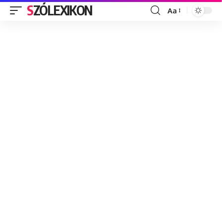
SZÓLEXIKON
Aa
Font
Resizer