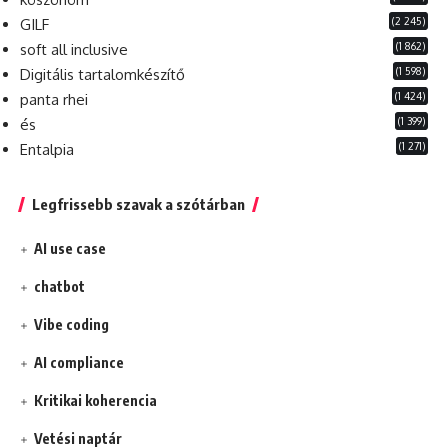
(2 245)
GILF
(1 862)
soft all inclusive
(1 598)
Digitális tartalomkészítő
(1 424)
panta rhei
(1 399)
és
(1 271)
Entalpia
Legfrissebb szavak a szótárban
AI use case
chatbot
Vibe coding
AI compliance
Kritikai koherencia
Vetési naptár