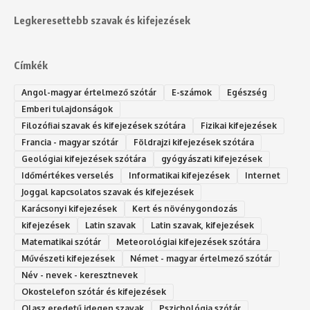
Legkeresettebb szavak és kifejezések
Címkék
Angol-magyar értelmező szótár
E-számok
Egészség
Emberi tulajdonságok
Filozófiai szavak és kifejezések szótára
Fizikai kifejezések
Francia - magyar szótár
Földrajzi kifejezések szótára
Geológiai kifejezések szótára
gyógyászati kifejezések
Időmértékes verselés
Informatikai kifejezések
Internet
Joggal kapcsolatos szavak és kifejezések
Karácsonyi kifejezések
Kert és növénygondozás
kifejezések
Latin szavak
Latin szavak, kifejezések
Matematikai szótár
Meteorológiai kifejezések szótára
Művészeti kifejezések
Német - magyar értelmező szótár
Név - nevek - keresztnevek
Okostelefon szótár és kifejezések
Olasz eredetű idegen szavak
Ps‮gólohciz‬ia s‮átóz‬r