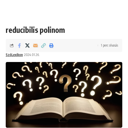
reducibilis polinom
1 perc olvasás
SzóLexikon
2024.01.26.