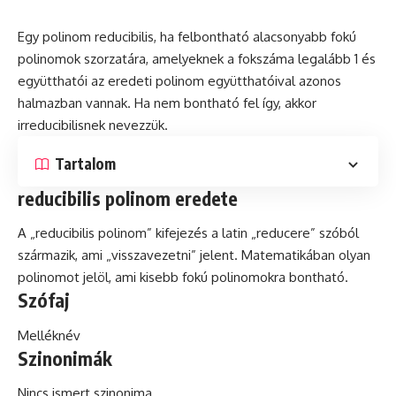
Egy polinom reducibilis, ha felbontható alacsonyabb fokú
polinomok szorzatára, amelyeknek a fokszáma legalább 1
és
együtthatói az eredeti polinom együtthatóival azonos
halmazban vannak. Ha nem bontható fel így, akkor
irreducibilisnek nevezzük.
Tartalom
reducibilis polinom eredete
A „reducibilis polinom” kifejezés a
latin
„reducere” szóból
származik, ami „visszavezetni” jelent. Matematikában olyan
polinomot jelöl, ami kisebb fokú polinomokra bontható.
Szófaj
Melléknév
Szinonimák
Nincs ismert szinonima