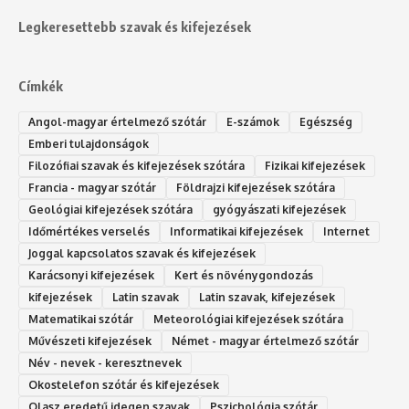
Legkeresettebb szavak és kifejezések
Címkék
Angol-magyar értelmező szótár
E-számok
Egészség
Emberi tulajdonságok
Filozófiai szavak és kifejezések szótára
Fizikai kifejezések
Francia - magyar szótár
Földrajzi kifejezések szótára
Geológiai kifejezések szótára
gyógyászati kifejezések
Időmértékes verselés
Informatikai kifejezések
Internet
Joggal kapcsolatos szavak és kifejezések
Karácsonyi kifejezések
Kert és növénygondozás
kifejezések
Latin szavak
Latin szavak, kifejezések
Matematikai szótár
Meteorológiai kifejezések szótára
Művészeti kifejezések
Német - magyar értelmező szótár
Név - nevek - keresztnevek
Okostelefon szótár és kifejezések
Olasz eredetű idegen szavak
Ps‮gólohciz‬ia s‮átóz‬r