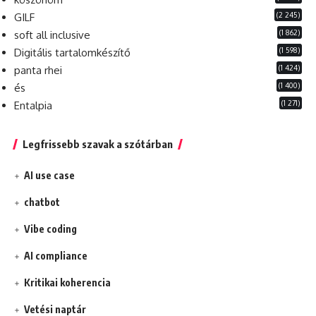
(2 245)
GILF
(1 862)
soft all inclusive
(1 598)
Digitális tartalomkészítő
(1 424)
panta rhei
(1 400)
és
(1 271)
Entalpia
Legfrissebb szavak a szótárban
AI use case
chatbot
Vibe coding
AI compliance
Kritikai koherencia
Vetési naptár