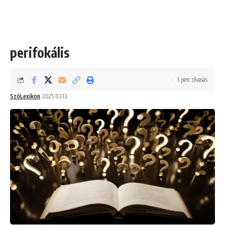
perifokális
1 perc olvasás
SzóLexikon
2025.03.13.