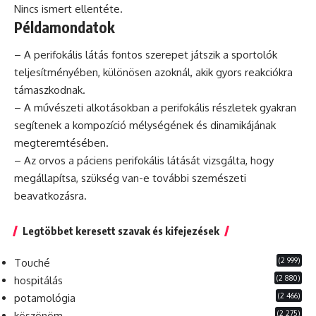
Nincs ismert ellentéte.
Példamondatok
– A perifokális látás fontos szerepet játszik a sportolók
teljesítményében, különösen azoknál, akik gyors reakciókra
támaszkodnak.
– A művészeti alkotásokban a perifokális részletek gyakran
segítenek a
kompozíció
mélységének és dinamikájának
megteremtésében.
– Az orvos a
páciens
perifokális látását vizsgálta, hogy
megállapítsa, szükség van-e további szemészeti
beavatkozásra.
Legtöbbet keresett szavak és kifejezések
(2 999)
Touché
(2 880)
hospitálás
(2 466)
potamológia
(2 275)
köszönöm