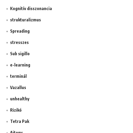
Kognitív disszonancia
strukturalizmus
Spreading
stresszes
Sub sigillo
e-learning
terminál
Vazallus
unhealthy
Rizikó
Tetra Pak
Ajtony