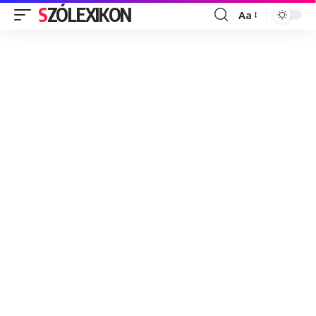
SZÓLEXIKON
Aa
Font
Resizer