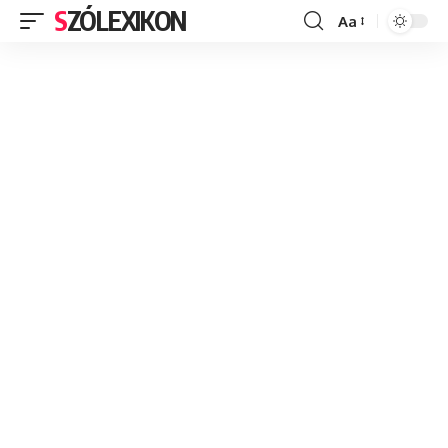
SZÓLEXIKON
Aa
Font
Resizer