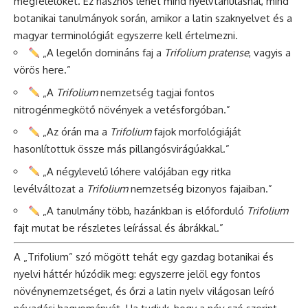
megfelelőket. Ez hasznos lehet mind nyelvtanulásnál, mind
botanikai tanulmányok során, amikor a latin szaknyelvet és a
magyar terminológiát egyszerre kell értelmezni.
„A legelőn domináns faj a
Trifolium pratense
, vagyis a
vörös here.”
„A
Trifolium
nemzetség tagjai fontos
nitrogénmegkötő növények a vetésforgóban.”
„Az órán ma a
Trifolium
fajok morfológiáját
hasonlítottuk össze más pillangósvirágúakkal.”
„A négylevelű lóhere valójában egy ritka
levélváltozat a
Trifolium
nemzetség bizonyos fajaiban.”
„A tanulmány több, hazánkban is előforduló
Trifolium
fajt mutat be részletes leírással és ábrákkal.”
A „Trifolium” szó mögött tehát egy gazdag botanikai és
nyelvi háttér húzódik meg: egyszerre jelöl egy fontos
növénynemzetséget, és őrzi a latin nyelv világosan leíró