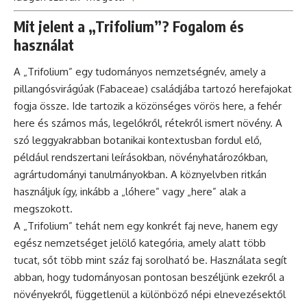
Mit jelent a „Trifolium”? Fogalom és
használat
A „Trifolium” egy tudományos nemzetségnév, amely a
pillangósvirágúak (Fabaceae) családjába tartozó herefajokat
fogja össze. Ide tartozik a közönséges vörös here, a fehér
here és számos más, legelőkről, rétekről ismert növény. A
szó leggyakrabban botanikai kontextusban fordul elő,
például rendszertani leírásokban, növényhatározókban,
agrártudományi tanulmányokban. A köznyelvben ritkán
használjuk így, inkább a „lóhere” vagy „here” alak a
megszokott.
A „Trifolium” tehát nem egy konkrét faj neve, hanem egy
egész nemzetséget jelölő kategória, amely alatt több
tucat, sőt több mint száz faj sorolható be. Használata segít
abban, hogy tudományosan pontosan beszéljünk ezekről a
növényekről, függetlenül a különböző népi elnevezésektől