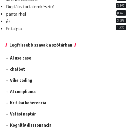
(1 597)
Digitális tartalomkészítő
(1 421)
panta rhei
(1 398)
és
(1 270)
Entalpia
Legfrissebb szavak a szótárban
AI use case
chatbot
Vibe coding
AI compliance
Kritikai koherencia
Vetési naptár
Kognitív disszonancia