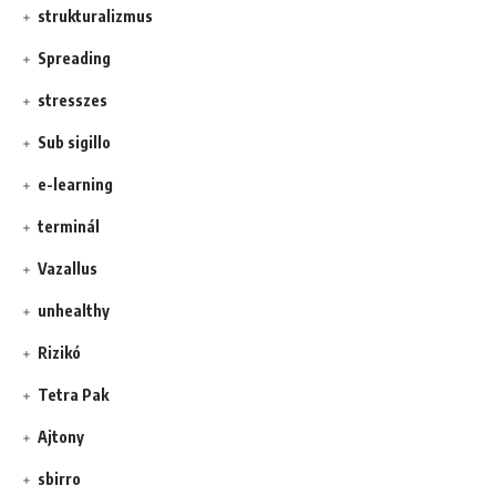
strukturalizmus
Spreading
stresszes
Sub sigillo
e-learning
terminál
Vazallus
unhealthy
Rizikó
Tetra Pak
Ajtony
sbirro