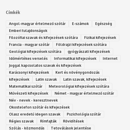
Címkék
Angol-magyar értelmező szótár
E-számok
Egészség
Emberi tulajdonságok
Filozófiai szavak és kifejezések szótára
Fizikai kifejezések
Francia - magyar szótár
Földrajzi kifejezések szótára
Geológiai kifejezések szótára
gyógyászati kifejezések
Időmértékes verselés
Informatikai kifejezések
Internet
Joggal kapcsolatos szavak és kifejezések
Karácsonyi kifejezések
Kert és növénygondozás
kifejezések
Latin szavak
Latin szavak, kifejezések
Matematikai szótár
Meteorológiai kifejezések szótára
Művészeti kifejezések
Német - magyar értelmező szótár
Név - nevek - keresztnevek
Okostelefon szótár és kifejezések
Olasz eredetű idegen szavak
Ps‮gólohciz‬ia s‮átóz‬r
Régies szavak
Rímfajták
Rövidítések
Szólás - közmondás
Tetoválások jelentése