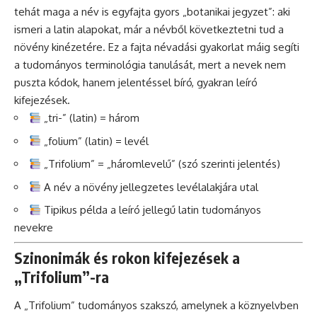
tehát maga a név is egyfajta gyors „botanikai jegyzet”: aki
ismeri a latin alapokat, már a névből következtetni tud a
növény kinézetére. Ez a fajta névadási gyakorlat máig segíti
a tudományos terminológia tanulását, mert a nevek nem
puszta kódok, hanem jelentéssel bíró, gyakran leíró
kifejezések.
„tri-” (latin) = három
„folium” (latin) = levél
„Trifolium” = „háromlevelű” (szó szerinti jelentés)
A név a növény jellegzetes levélalakjára utal
Tipikus példa a leíró jellegű latin tudományos
nevekre
Szinonimák és rokon kifejezések a
„Trifolium”-ra
A „Trifolium” tudományos szakszó, amelynek a köznyelvben