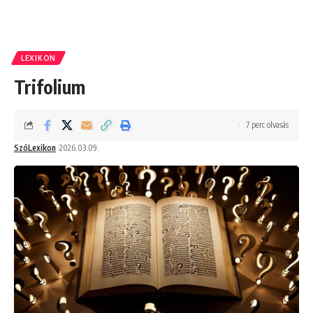
LEXIKON
Trifolium
7 perc olvasás
SzóLexikon
2026.03.09.