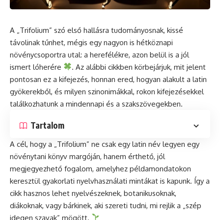
A „Trifolium” szó első hallásra tudományosnak, kissé
távolinak tűnhet, mégis egy nagyon is hétköznapi
növénycsoportra utal: a herefélékre, azon belül is a jól
ismert lóherére
. Az alábbi cikkben körbejárjuk, mit jelent
pontosan ez a kifejezés, honnan ered, hogyan alakult a latin
gyökerekből, és milyen szinonimákkal, rokon kifejezésekkel
találkozhatunk a mindennapi és a szakszövegekben.
Tartalom
A cél, hogy a „Trifolium” ne csak egy latin név legyen egy
növénytani könyv margóján, hanem érthető, jól
megjegyezhető fogalom, amelyhez példamondatokon
keresztül gyakorlati nyelvhasználati mintákat is kapunk. Így a
cikk hasznos lehet nyelvészeknek, botanikusoknak,
diákoknak, vagy bárkinek, aki szereti tudni, mi rejlik a „szép
idegen szavak” mögött.