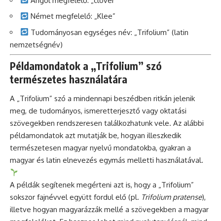
Angol megfelelő: „clover”
Német megfelelő: „Klee”
Tudományosan egységes név: „Trifolium” (latin
nemzetségnév)
Példamondatok a „Trifolium” szó
természetes használatára
A „Trifolium” szó a mindennapi beszédben ritkán jelenik
meg, de tudományos, ismeretterjesztő vagy oktatási
szövegekben rendszeresen találkozhatunk vele. Az alábbi
példamondatok azt mutatják be, hogyan illeszkedik
természetesen magyar nyelvű mondatokba, gyakran a
magyar és latin elnevezés egymás melletti használatával.
A példák segítenek megérteni azt is, hogy a „Trifolium”
sokszor fajnévvel együtt fordul elő (pl.
Trifolium pratense
),
illetve hogyan magyarázzák mellé a szövegekben a magyar