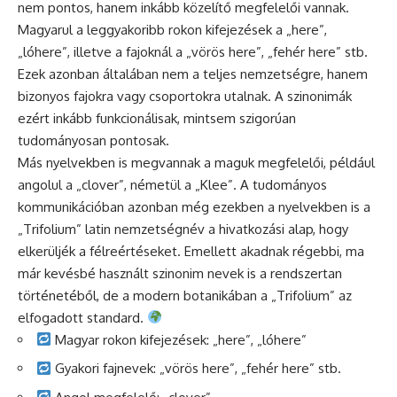
nem pontos, hanem inkább közelítő megfelelői vannak.
Magyarul a leggyakoribb rokon kifejezések a „here”,
„lóhere”, illetve a fajoknál a „vörös here”, „fehér here” stb.
Ezek azonban általában nem a teljes nemzetségre, hanem
bizonyos fajokra vagy csoportokra utalnak. A szinonimák
ezért inkább funkcionálisak, mintsem szigorúan
tudományosan pontosak.
Más nyelvekben is megvannak a maguk megfelelői, például
angolul a „clover”, németül a „Klee”. A tudományos
kommunikációban azonban még ezekben a nyelvekben is a
„Trifolium” latin nemzetségnév a hivatkozási alap, hogy
elkerüljék a félreértéseket. Emellett akadnak régebbi, ma
már kevésbé használt szinonim nevek is a rendszertan
történetéből, de a modern botanikában a „Trifolium” az
elfogadott standard.
Magyar rokon kifejezések: „here”, „lóhere”
Gyakori fajnevek: „vörös here”, „fehér here” stb.