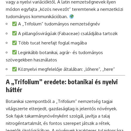
vagy a nyelvi variációktól. A latin nemzetségnevek ilyen
módon egyfajta „közös nevezőt” teremtenek a nemzetközi
tudományos kommunikációban.
A „Trifolium” tudományos nemzetségnév
A pillangósvirágúak (Fabaceae) családjába tartozik
Több tucat herefajt foglal magába
Leginkább botanikai, agrár- és tudományos
szövegekben használatos
Köznyelvi megfelelője általában: „lóhere”, „here”
A „Trifolium” eredete: botanikai és nyelvi
háttér
Botanikai szempontból a „Trifolium” nemzetség tagjai
világszerte elterjedt, gazdaságilag is jelentős növények.
Sok fajuk takarmánynövényként szolgál, javítja a talaj
nitrogéntartalmát, és fontos szerepet játszik a rétek,
legelők ökológiájában. A növények karakteres tulajdonsága