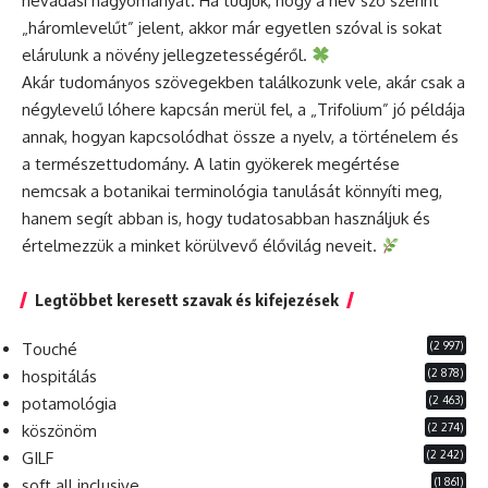
névadási hagyományát. Ha tudjuk, hogy a név szó szerint
„háromlevelűt” jelent, akkor már egyetlen szóval is sokat
elárulunk a növény jellegzetességéről.
Akár tudományos szövegekben találkozunk vele, akár csak a
négylevelű lóhere kapcsán merül fel, a „Trifolium” jó példája
annak, hogyan kapcsolódhat össze a nyelv, a történelem és
a természettudomány. A latin gyökerek megértése
nemcsak a botanikai terminológia tanulását könnyíti meg,
hanem segít abban is, hogy tudatosabban használjuk és
értelmezzük a minket körülvevő élővilág neveit.
Legtöbbet keresett szavak és kifejezések
(2 997)
Touché
(2 878)
hospitálás
(2 463)
potamológia
(2 274)
köszönöm
(2 242)
GILF
(1 861)
soft all inclusive