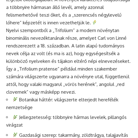
a többnyire hármasan álló levél, amely azonnal
felismerhetővé teszi őket, és a „szerencsés négylevelű
lóhere” képzetét is innen vezethetjük le.
Nyelvi szempontból a „Trifolium” a modern növénytan
binominális nevezéktanának része, amelyet Carl von Linné
rendszerezett a 18. században. A latin alapú tudományos
nevek célja az volt (és ma is az), hogy egységesítsék a
különböző nyelveken és tájakon eltérő népi elnevezéseket.
Így a „Trifolium pratense” például minden szakember
számára világszerte ugyanarra a növényre utal, függetlenül
attól, hogy valaki magyarul „vörös herének”, angolul „red
clovernek” vagy másképp nevezi.
Botanikai háttér: világszerte elterjedt herefélék
nemzetsége
Jellegzetesség: többnyire hármas levelek, pillangós
virágzat
Gazdasági szerep: takarmány, zöldtrágya, talajjavítás