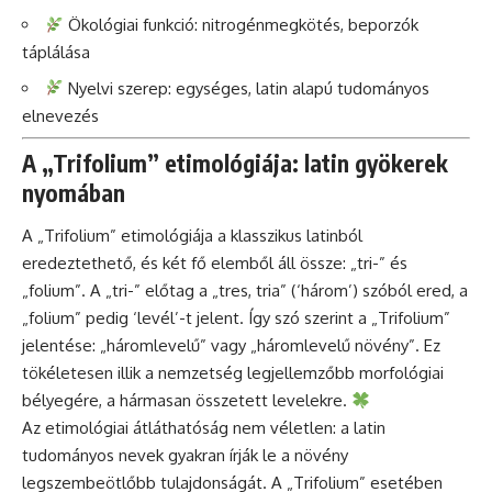
Ökológiai funkció: nitrogénmegkötés, beporzók
táplálása
Nyelvi szerep: egységes, latin alapú tudományos
elnevezés
A „Trifolium” etimológiája: latin gyökerek
nyomában
A „Trifolium” etimológiája a klasszikus latinból
eredeztethető, és két fő elemből áll össze: „tri-” és
„folium”. A „tri-” előtag a „tres, tria” (‘három’) szóból ered, a
„folium” pedig ‘levél’-t jelent. Így szó szerint a „Trifolium”
jelentése: „háromlevelű” vagy „háromlevelű növény”. Ez
tökéletesen illik a nemzetség legjellemzőbb morfológiai
bélyegére, a hármasan összetett levelekre.
Az etimológiai átláthatóság nem véletlen: a latin
tudományos nevek gyakran írják le a növény
legszembeötlőbb tulajdonságát. A „Trifolium” esetében