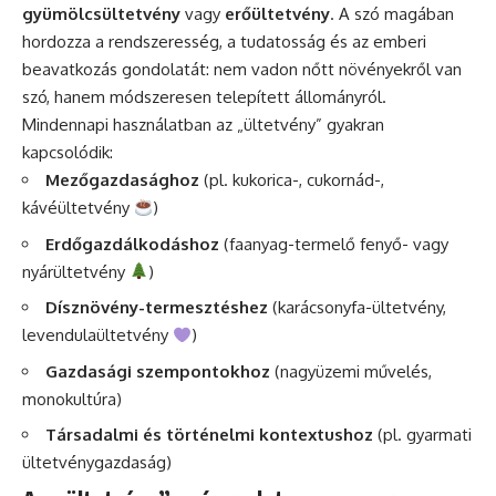
gyümölcsültetvény
vagy
erőültetvény
. A szó magában
hordozza a rendszeresség, a tudatosság és az emberi
beavatkozás gondolatát: nem vadon nőtt növényekről van
szó, hanem módszeresen telepített állományról.
Mindennapi használatban az „ültetvény” gyakran
kapcsolódik:
Mezőgazdasághoz
(pl. kukorica-, cukornád-,
kávéültetvény
)
Erdőgazdálkodáshoz
(faanyag-termelő fenyő- vagy
nyárültetvény
)
Dísznövény-termesztéshez
(karácsonyfa-ültetvény,
levendulaültetvény
)
Gazdasági szempontokhoz
(nagyüzemi művelés,
monokultúra)
Társadalmi és történelmi kontextushoz
(pl. gyarmati
ültetvénygazdaság)