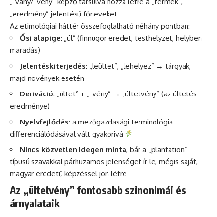
„-vány/-vény” képző társulva hozza létre a „termék”,
„eredmény” jelentésű főneveket.
Az etimológiai háttér összefoglalható néhány pontban:
Ősi alapige
: „ül” (finnugor eredet, testhelyzet, helyben
maradás)
Jelentéskiterjedés
: „leültet”, „lehelyez” → tárgyak,
majd növények esetén
Deriváció
: „ültet” + „-vény” → „ültetvény” (az ültetés
eredménye)
Nyelvfejlődés
: a mezőgazdasági terminológia
differenciálódásával vált gyakorivá
Nincs közvetlen idegen minta
, bár a „plantation”
típusú szavakkal párhuzamos jelenséget ír le, mégis saját,
magyar eredetű képzéssel jön létre
Az „ültetvény” fontosabb szinonimái és
árnyalataik