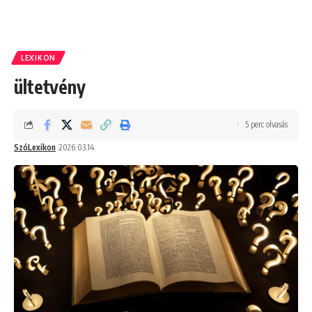
LEXIKON
ültetvény
5 perc olvasás
SzóLexikon
2026.03.14.