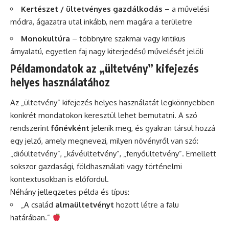
Kertészet / ültetvényes gazdálkodás
– a művelési
módra, ágazatra utal inkább, nem magára a területre
Monokultúra
– többnyire szakmai vagy kritikus
árnyalatú, egyetlen faj nagy kiterjedésű művelését jelöli
Példamondatok az „ültetvény” kifejezés
helyes használatához
Az „ültetvény” kifejezés helyes használatát legkönnyebben
konkrét mondatokon keresztül lehet bemutatni. A szó
rendszerint
főnévként
jelenik meg, és gyakran társul hozzá
egy jelző, amely megnevezi, milyen növényről van szó:
„dióültetvény”, „kávéültetvény”, „fenyőültetvény”. Emellett
sokszor gazdasági, földhasználati vagy történelmi
kontextusokban is előfordul.
Néhány jellegzetes példa és típus:
„A család
almaültetvényt
hozott létre a falu
határában.”