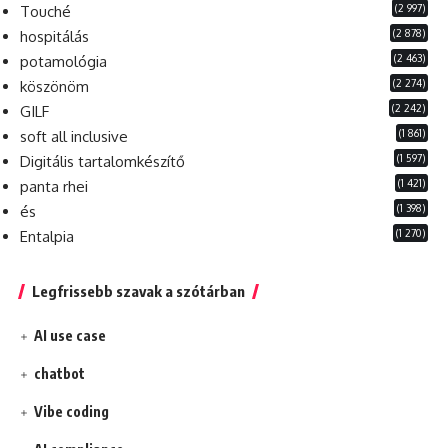
(2 997)
Touché
(2 878)
hospitálás
(2 463)
potamológia
(2 274)
köszönöm
(2 242)
GILF
(1 861)
soft all inclusive
(1 597)
Digitális tartalomkészítő
(1 421)
panta rhei
(1 398)
és
(1 270)
Entalpia
Legfrissebb szavak a szótárban
AI use case
chatbot
Vibe coding