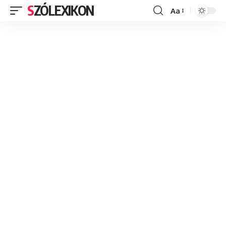
SZÓLEXIKON
Aa
Font
Resizer