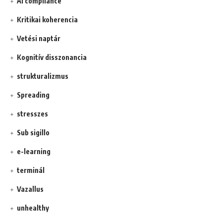
AI compliance
Kritikai koherencia
Vetési naptár
Kognitív disszonancia
strukturalizmus
Spreading
stresszes
Sub sigillo
e-learning
terminál
Vazallus
unhealthy