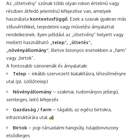
Az „ültetvény” szónak több olyan rokon értelmű vagy
részben átfedő jelentésű kifejezése van, amelyek
használata
kontextusfüggő
. Ezek a szavak gyakran más
stílusértékkel, terjedelmi vagy művelési árnyalattal
rendelkeznek. Ilyen például az „ültetvény” helyett vagy
mellett használható
„telep”, „ültetés”,
„növényállomány”
, illetve bizonyos esetekben a „farm”
vagy „birtok”.
A fontosabb szinonimák és árnyalataik:
Telep
– inkább szervezett kialakításra, létesítményre
utal (pl. szőlőtelep)
Növényállomány
– szakmai, tudományos jellegű,
semleges, leíró kifejezés
Gazdaság / farm
– tágabb, az egész birtokra,
infrastruktúrára utal
Birtok
– jogi-társadalmi hangsúly, tulajdonviszony
elsődleges