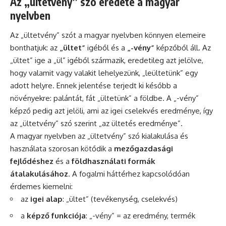
Az „ültetvény” szó eredete a magyar
nyelvben
Az „ültetvény” szót a magyar nyelvben könnyen elemeire
bonthatjuk: az
„ültet”
igéből és a
„-vény”
képzőből áll. Az
„ültet” ige a „ül” igéből származik, eredetileg azt jelölve,
hogy valamit vagy valakit lehelyezünk, „leültetünk” egy
adott helyre. Ennek jelentése terjedt ki később a
növényekre: palántát, fát „ültetünk” a földbe. A „-vény”
képző pedig azt jelöli, ami az igei cselekvés eredménye, így
az „ültetvény” szó szerint „az ültetés eredménye”.
A magyar nyelvben az „ültetvény” szó kialakulása és
használata szorosan kötődik a
mezőgazdasági
fejlődéshez
és a
földhasználati formák
átalakulásához
. A fogalmi háttérhez kapcsolódóan
érdemes kiemelni:
az
igei alap
: „ültet” (tevékenység, cselekvés)
a
képző funkciója
: „-vény” = az eredmény, termék