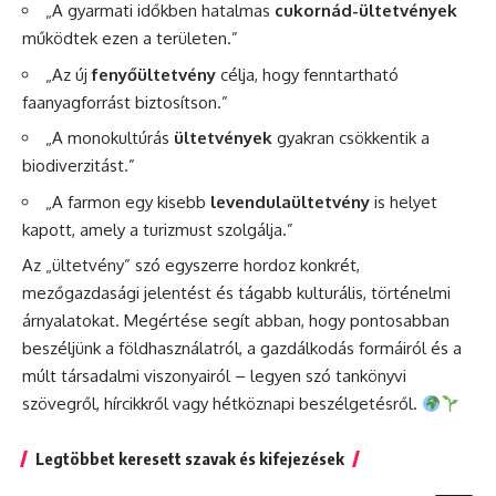
„A gyarmati időkben hatalmas
cukornád-ültetvények
működtek ezen a területen.”
„Az új
fenyőültetvény
célja, hogy fenntartható
faanyagforrást biztosítson.”
„A monokultúrás
ültetvények
gyakran csökkentik a
biodiverzitást.”
„A farmon egy kisebb
levendulaültetvény
is helyet
kapott, amely a turizmust szolgálja.”
Az „ültetvény” szó egyszerre hordoz konkrét,
mezőgazdasági jelentést és tágabb kulturális, történelmi
árnyalatokat. Megértése segít abban, hogy pontosabban
beszéljünk a földhasználatról, a gazdálkodás formáiról és a
múlt társadalmi viszonyairól – legyen szó tankönyvi
szövegről, hírcikkről vagy hétköznapi beszélgetésről.
Legtöbbet keresett szavak és kifejezések