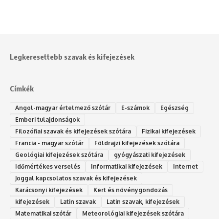
Legkeresettebb szavak és kifejezések
Címkék
Angol-magyar értelmező szótár
E-számok
Egészség
Emberi tulajdonságok
Filozófiai szavak és kifejezések szótára
Fizikai kifejezések
Francia - magyar szótár
Földrajzi kifejezések szótára
Geológiai kifejezések szótára
gyógyászati kifejezések
Időmértékes verselés
Informatikai kifejezések
Internet
Joggal kapcsolatos szavak és kifejezések
Karácsonyi kifejezések
Kert és növénygondozás
kifejezések
Latin szavak
Latin szavak, kifejezések
Matematikai szótár
Meteorológiai kifejezések szótára