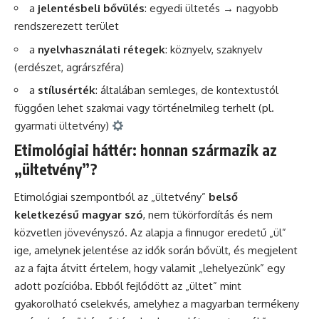
a
jelentésbeli bővülés
: egyedi ültetés → nagyobb
rendszerezett terület
a
nyelvhasználati rétegek
: köznyelv, szaknyelv
(erdészet, agrárszféra)
a
stílusérték
: általában semleges, de kontextustól
függően lehet szakmai vagy történelmileg terhelt (pl.
gyarmati ültetvény)
Etimológiai háttér: honnan származik az
„ültetvény”?
Etimológiai szempontból az „ültetvény”
belső
keletkezésű magyar szó
, nem tükörfordítás és nem
közvetlen jövevényszó. Az alapja a finnugor eredetű „ül”
ige, amelynek jelentése az idők során bővült, és megjelent
az a fajta átvitt értelem, hogy valamit „lehelyezünk” egy
adott pozícióba. Ebből fejlődött az „ültet” mint
gyakorolható cselekvés, amelyhez a magyarban termékeny