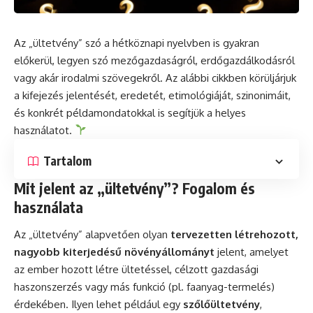
Az „ültetvény” szó a hétköznapi nyelvben is gyakran
előkerül, legyen szó mezőgazdaságról, erdőgazdálkodásról
vagy akár irodalmi szövegekről. Az alábbi cikkben körüljárjuk
a kifejezés jelentését, eredetét, etimológiáját, szinonimáit,
és konkrét példamondatokkal is segítjük a helyes
használatot.
Tartalom
Mit jelent az „ültetvény”? Fogalom és
használata
Az „ültetvény” alapvetően olyan
tervezetten létrehozott,
nagyobb kiterjedésű növényállományt
jelent, amelyet
az ember hozott létre ültetéssel, célzott gazdasági
haszonszerzés vagy más funkció (pl. faanyag-termelés)
érdekében. Ilyen lehet például egy
szőlőültetvény
,