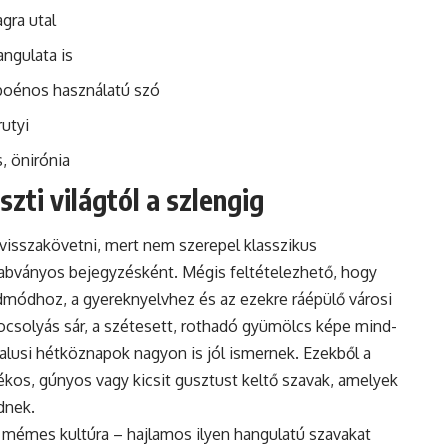
gra utal
angulata is
 poénos használatú szó
rutyi
, önirónia
zti világtól a szlengig
visszakövetni, mert nem szerepel klasszikus
zabványos bejegyzésként. Mégis feltételezhető, hogy
zédmódhoz, a gyereknyelvhez és az ezekre ráépülő városi
pocsolyás sár, a szétesett, rothadó gyümölcs képe mind-
falusi hétköznapok nagyon is jól ismernek. Ezekből a
kos, gúnyos vagy kicsit gusztust keltő szavak, amelyek
dnek.
, mémes kultúra – hajlamos ilyen hangulatú szavakat