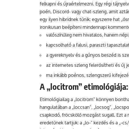
felkapni és újraértelmezni. Egy régi tájnyel
poén, Discord- vagy chat-szleng, amit aztán
egy ilyen hibridnek tűnik: egyszerre hat „ős
ironikusan beépíteni mindennapi komment
valószínűleg nem hivatalos, hanem népi
kapcsolható a falusi, paraszti tapasztala
a gyereknyelv és a gúnyos beszéd is sze
az internetes szleng felerősítheti és új 
ma inkább poénos, szlengszerű kifejezé
A „locitrom” etimológiája:
Etimológiailag a „locitrom” könnyen bontható
hangulatában a „loccsan”, „locsog”, „locspo
csapkodó, fröcskölő mozgást sugall. Ezt a
eredetűnek tartjuk: a „lo-” kezdés és a „-c