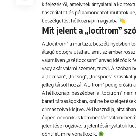
kifejezésről, amelynek árnyalatai a kontext
használatot és példamondatot mutatok be,
beszélgetős, hétköznapi magyarba.
Mit jelent a „locitrom” sz
A „locitrom” a mai laza, beszélt nyelvben l
állagú dologra utalhat, amit az ember rossz 
valamilyen „szétloccsant” anyag idéződik f
vagy akár valami szemét, trutyi. A szóban 
a „loccsan”, „locsog”, „locspocs” szavakat 
jelleg társul hozzá. A „-trom” pedig erősíti 
A hétköznapi beszédben a „locitrom” nem 
baráti társaságokban, online beszélgetések
grimaszolva kiejtve. Aki használja, általában
éppen önironikus kommentárt valami bénázá
jelentése rögzítve, a jelentésárnyalatok ki
dönti el, mire vonatkozik.