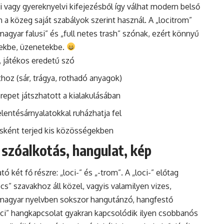
vi vagy gyereknyelvi kifejezésből így válhat modern belső
 a közeg saját szabályok szerint használ. A „locitrom”
magyar falusi” és „full netes trash” szónak, ezért könnyű
ekbe, üzenetekbe.
, játékos eredetű szó
thoz (sár, trágya, rothadó anyagok)
repet játszhatott a kialakulásában
jelentésárnyalatokkal ruházhatja fel
sként terjed kis közösségekben
 szóalkotás, hangulat, kép
 két fő részre: „loci-” és „-trom”. A „loci-” előtag
cs” szavakhoz áll közel, vagyis valamilyen vizes,
 magyar nyelvben sokszor hangutánzó, hangfestő
s/ci” hangkapcsolat gyakran kapcsolódik ilyen csobbanós