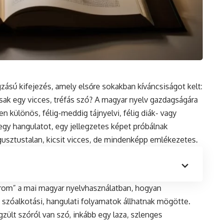
ngzású kifejezés, amely elsőre sokakban kíváncsiságot kelt:
sak egy vicces, tréfás szó? A magyar nyelv gazdagságára
en különös, félig-meddig tájnyelvi, félig diák- vagy
egy hangulatot, egy jellegzetes képet próbálnak
 gusztustalan, kicsit vicces, de mindenképp emlékezetes.
citrom” a mai magyar nyelvhasználatban, hogyan
n szóalkotási, hangulati folyamatok állhatnak mögötte.
ült szóról van szó, inkább egy laza, szlenges