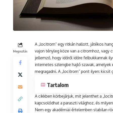
A „locitrom” egy ritkán hallott, játékos ha
vajon tényleg köze van a citromhoz, vagy c
Megosztás
jellemző, hogy időről időre felbukkannak ily
internetes szlengbe hajló szavak, amelyek 
megragadni. A „locitrom” pont ilyen: kicsit
Tartalom
A cikkben körbejárjuk, mit jelenthet a „lo
kapcsolódhat a paraszti világhoz, és milye
Nem egy akadémiai értelemben stabilan rögz