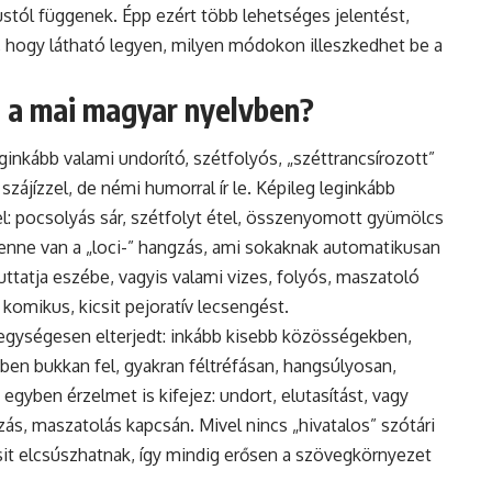
ustól függenek. Épp ezért több lehetséges jelentést,
 hogy látható legyen, milyen módokon illeszkedhet be a
ó a mai magyar nyelvben?
eginkább valami undorító, szétfolyós, „széttrancsírozott”
szájízzel, de némi humorral ír le. Képileg leginkább
el: pocsolyás sár, szétfolyt étel, összenyomott gyümölcs
benne van a „loci-” hangzás, ami sokaknak automatikusan
juttatja eszébe, vagyis valami vizes, folyós, maszatoló
a komikus, kicsit pejoratív lecsengést.
egységesen elterjedt: inkább kisebb közösségekben,
ben bukkan fel, gyakran féltréfásan, hangsúlyosan,
 egyben érzelmet is kifejez: undort, elutasítást, vagy
s, maszatolás kapcsán. Mivel nincs „hivatalos” szótári
csit elcsúszhatnak, így mindig erősen a szövegkörnyezet