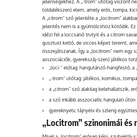
jelenségekhez. A „-trom” utótag viszont ne
toldalékszerű elem, amely erős, tompa, kic
A „citrom” szó jelenléte a „locitrom” alakb
jelentés nem is a gyümölcshöz kötődik. Ez a
idézi fel a loccsanó trutyit és a citrom sav
gusztust keltő, de vicces képet teremt, am
összejátszanak. Így a „locitrom” nem egy s
asszociációk, gyerekszáj-szerű játékos to
„loci-” előtag: hangutánzó-hangfestő, a 
„-trom” utótag: játékos, komikus, tomp
a „citrom” szó alakilag belehallatszik, e
a szó inkább asszociatív, hangulati úton 
gyereknyelv, tájnyelv és szleng együtte
„Locitrom” szinonimái és 
Mivel a „locitrom” erősen képi, szubjektív s