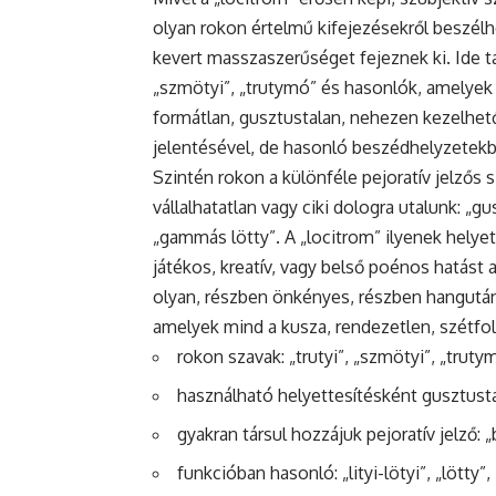
olyan rokon értelmű kifejezésekről beszél
kevert masszaszerűséget fejeznek ki. Ide ta
„szmötyi”, „trutymó” és hasonlók, amelyek
formátlan, gusztustalan, nehezen kezelhet
jelentésével, de hasonló beszédhelyzetekbe
Szintén rokon a különféle pejoratív jelzős 
vállalhatatlan vagy ciki dologra utalunk: „gu
„gammás lötty”. A „locitrom” ilyenek helye
játékos, kreatív, vagy belső poénos hatást
olyan, részben önkényes, részben hangutánzó 
amelyek mind a kusza, rendezetlen, szétfo
rokon szavak: „trutyi”, „szmötyi”, „truty
használható helyettesítésként gusztusta
gyakran társul hozzájuk pejoratív jelző: 
funkcióban hasonló: „lityi-lötyi”, „lötty”