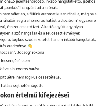
m önálló jelentéshordozó, inkább hangulatkeltő, játékos
sit „bunkós” hangzást ad a szónak.
an nem véletlen, a fülünk automatikusan ráhallja, még ha a
 ráhallás segíti a humoros hatást: a „locitrom” egyszerre
anyú, összeugrasztó ízét. A kettő együtt egy olyan
elyben a szó hangzása és a felidézett élmények
zigorú, logikus szóösszetétel, hanem inkább hangulatok,
rzítás eredménye.
„loccsan”, „locsog” rokona
a lecsengésű elem
rősítve a humoros hatást
jött létre, nem logikus összetétellel
s hatása sejthető mögötte
rokon értelmű kifejezései
zó, nehéz rá pontos, szótári szinonimákat találni. Inkább