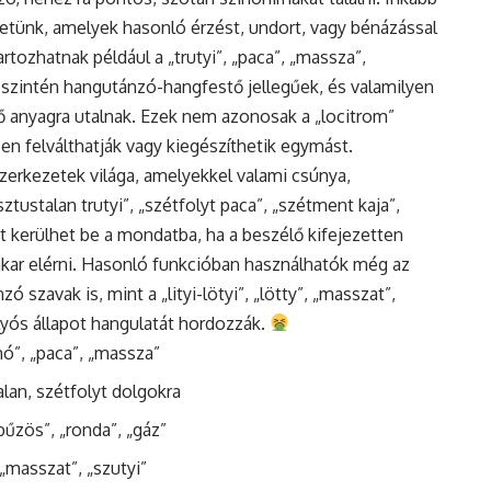
hetünk, amelyek hasonló érzést, undort, vagy bénázással
rtozhatnak például a „trutyi”, „paca”, „massza”,
 szintén hangutánzó-hangfestő jellegűek, és valamilyen
ő anyagra utalnak. Ezek nem azonosak a „locitrom”
n felválthatják vagy kiegészíthetik egymást.
szerkezetek világa, amelyekkel valami csúnya,
sztustalan trutyi”, „szétfolyt paca”, „szétment kaja”,
tt kerülhet be a mondatba, ha a beszélő kifejezetten
 akar elérni. Hasonló funkcióban használhatók még az
szavak is, mint a „lityi-lötyi”, „lötty”, „masszat”,
lyós állapot hangulatát hordozzák.
mó”, „paca”, „massza”
lan, szétfolyt dolgokra
„bűzös”, „ronda”, „gáz”
, „masszat”, „szutyi”