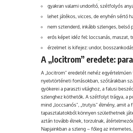
gyakran valami undorító, szétfolyós anya
lehet játékos, vicces, de enyhén sértő h
nem sztenderd, inkább szlenges, belső
erős képet idéz fel: loccsanás, maszat, t
érzelmet is kifejez: undor, bosszankodás
A „locitrom” eredete: paras
A „locitrom” eredetét nehéz egyértelműen 
nyelvtörténeti forrásokban, szótárakban s
gyökerei a paraszti világhoz, a falusi bes
szlenghez köthetők. A szétfolyt trágya, a 
mind „loccsanós”, „trutyis” élmény, amit a 
tapasztalatokból könnyen születhetnek játé
aztán tovább élnek, torzulnak, átértelmező
Napjainkban a szleng – főleg az internetes