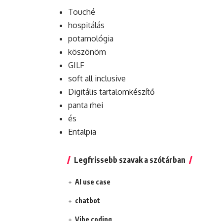
Touché
hospitálás
potamológia
köszönöm
GILF
soft all inclusive
Digitális tartalomkészítő
panta rhei
és
Entalpia
Legfrissebb szavak a szótárban
AI use case
chatbot
Vibe coding