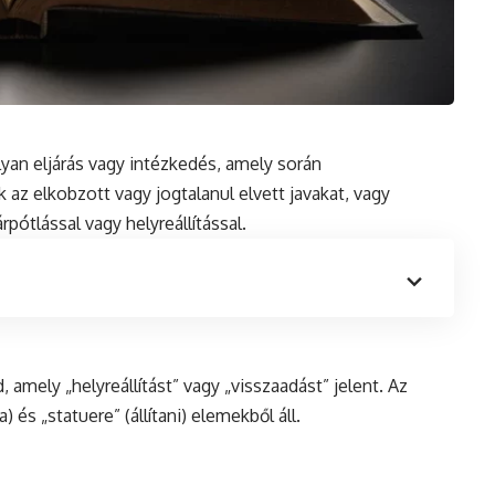
yan eljárás vagy intézkedés, amely során
k az elkobzott vagy jogtalanul elvett javakat, vagy
árpótlással vagy helyreállítással.
, amely „helyreállítást” vagy „visszaadást” jelent. Az
a) és „statuere” (állítani) elemekből áll.