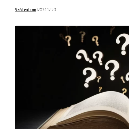
SzóLexikon
2024.12.20.