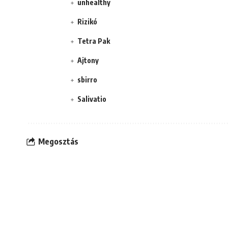
unhealthy
Rizikó
Tetra Pak
Ajtony
sbirro
Salivatio
Megosztás