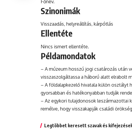
Főnév.
Szinonimák
Visszaadás, helyreállítás, kárpótlás
Ellentéte
Nincs ismert ellentéte.
Példamondatok
– A
múzeum
hosszú jogi csatározás után v
visszaszolgáltassa a háború alatt elrabolt 
– A földalapkezelő hivatala külön osztályt 
gyorsabban és hatékonyabban tudják rendez
– Az egykori tulajdonosok leszármazottai k
remélve, hogy visszakapják családi öröksé
Legtöbbet keresett szavak és kifejezése