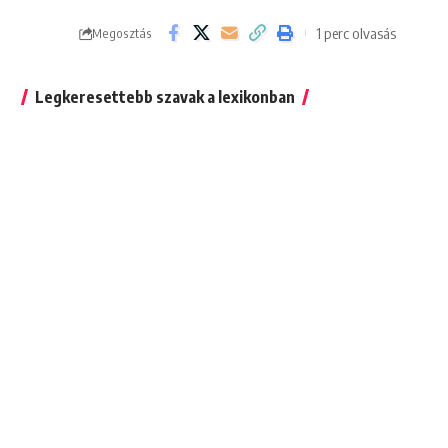
1 perc olvasás
Megosztás
Legkeresettebb szavak a lexikonban