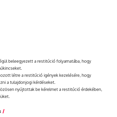
égül beleegyezett a restitúció folyamatába, hogy
műkincseket.
hozott létre a restitúció igények kezelésére, hogy
ni a tulajdonjogi kérdéseket.
özösen nyújtottak be kérelmet a restitúció érdekében,
güket.
k