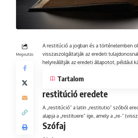
A
restitúció
a jogban
és
a történelemben ol
visszaszolgáltatják az eredeti tulajdonosna
Megosztás
helyreállítják az eredeti állapotot, például k
Tartalom
restitúció eredete
A „restitúció” a
latin
„restitutio” szóból ered
alapja a „restituere” ige, amely a „re-” (vissz
Szófaj