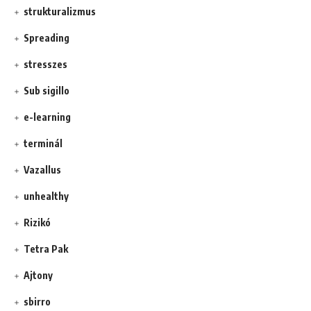
strukturalizmus
Spreading
stresszes
Sub sigillo
e-learning
terminál
Vazallus
unhealthy
Rizikó
Tetra Pak
Ajtony
sbirro