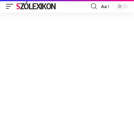
SZÓLEXIKON
Aa
Font
Resizer