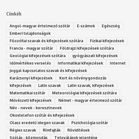
Címkék
Angol-magyar értelmező szótár
E-számok
Egészség
Emberi tulajdonságok
Filozófiai szavak és kifejezések szótára
Fizikai kifejezések
Francia - magyar szótár
Földrajzi kifejezések szótára
Geológiai kifejezések szótára
gyógyászati kifejezések
Időmértékes verselés
Informatikai kifejezések
Internet
Joggal kapcsolatos szavak és kifejezések
Karácsonyi kifejezések
Kert és növénygondozás
kifejezések
Latin szavak
Latin szavak, kifejezések
Matematikai szótár
Meteorológiai kifejezések szótára
Művészeti kifejezések
Német - magyar értelmező szótár
Név - nevek - keresztnevek
Okostelefon szótár és kifejezések
Olasz eredetű idegen szavak
Ps‮gólohciz‬ia s‮átóz‬r
Régies szavak
Rímfajták
Rövidítések
Szólás - közmondás
Tetoválások jelentése