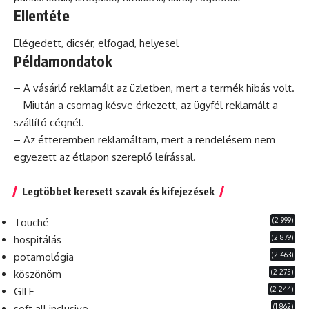
Ellentéte
Elégedett, dicsér, elfogad, helyesel
Példamondatok
– A vásárló reklamált az üzletben, mert a termék hibás volt.
– Miután a csomag késve érkezett, az ügyfél reklamált a
szállító cégnél.
– Az étteremben reklamáltam, mert a rendelésem nem
egyezett az étlapon szereplő leírással.
Legtöbbet keresett szavak és kifejezések
(2 999)
Touché
(2 879)
hospitálás
(2 463)
potamológia
(2 275)
köszönöm
(2 244)
GILF
(1 862)
soft all inclusive