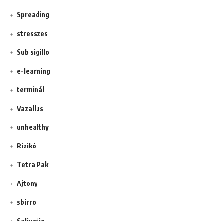
Spreading
stresszes
Sub sigillo
e-learning
terminál
Vazallus
unhealthy
Rizikó
Tetra Pak
Ajtony
sbirro
Salivatio