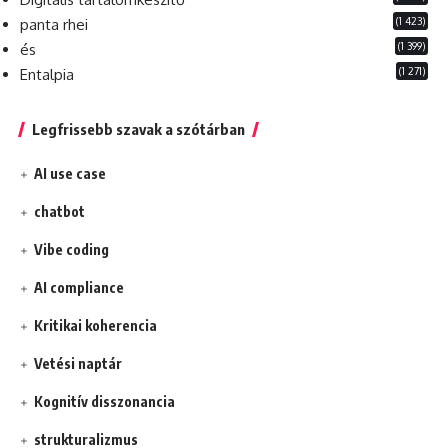
(1 423)
panta rhei
(1 399)
és
(1 271)
Entalpia
Legfrissebb szavak a szótárban
AI use case
chatbot
Vibe coding
AI compliance
Kritikai koherencia
Vetési naptár
Kognitív disszonancia
strukturalizmus