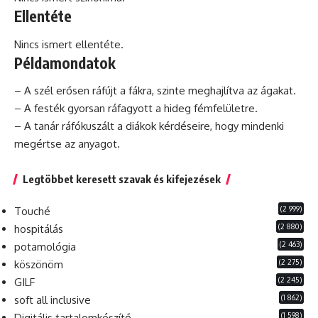
Ellentéte
Nincs ismert ellentéte.
Példamondatok
– A szél erősen ráfújt a fákra, szinte meghajlítva az ágakat.
– A festék gyorsan ráfagyott a hideg fémfelületre.
– A tanár ráfókuszált a diákok kérdéseire, hogy mindenki
megértse az anyagot.
Legtöbbet keresett szavak és kifejezések
(2 999)
Touché
(2 880)
hospitálás
(2 463)
potamológia
(2 275)
köszönöm
(2 245)
GILF
(1 862)
soft all inclusive
(1 598)
Digitális tartalomkészítő