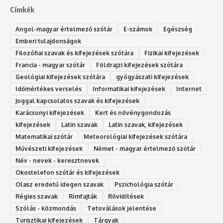
Címkék
Angol-magyar értelmező szótár
E-számok
Egészség
Emberi tulajdonságok
Filozófiai szavak és kifejezések szótára
Fizikai kifejezések
Francia - magyar szótár
Földrajzi kifejezések szótára
Geológiai kifejezések szótára
gyógyászati kifejezések
Időmértékes verselés
Informatikai kifejezések
Internet
Joggal kapcsolatos szavak és kifejezések
Karácsonyi kifejezések
Kert és növénygondozás
kifejezések
Latin szavak
Latin szavak, kifejezések
Matematikai szótár
Meteorológiai kifejezések szótára
Művészeti kifejezések
Német - magyar értelmező szótár
Név - nevek - keresztnevek
Okostelefon szótár és kifejezések
Olasz eredetű idegen szavak
Ps‮gólohciz‬ia s‮átóz‬r
Régies szavak
Rímfajták
Rövidítések
Szólás - közmondás
Tetoválások jelentése
Turisztikai kifejezések
Tárgyak