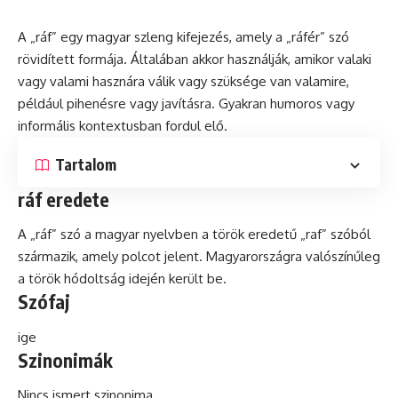
A „ráf” egy magyar szleng kifejezés, amely a „ráfér” szó
rövidített formája. Általában akkor használják, amikor valaki
vagy valami hasznára válik vagy szüksége van valamire,
például pihenésre vagy javításra. Gyakran humoros vagy
informális
kontextusban fordul elő.
Tartalom
ráf eredete
A „ráf” szó a magyar nyelvben a török eredetű „raf” szóból
származik, amely polcot jelent. Magyarországra valószínűleg
a török hódoltság idején került be.
Szófaj
ige
Szinonimák
Nincs ismert szinonima.