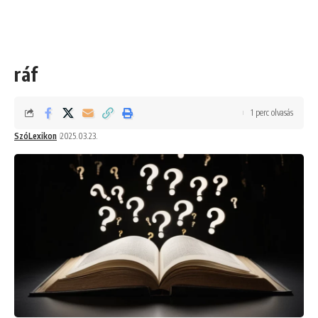
ráf
1 perc olvasás
SzóLexikon
2025.03.23.