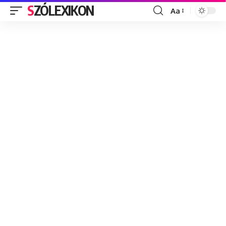
SZÓLEXIKON
Aa
Font
Resizer