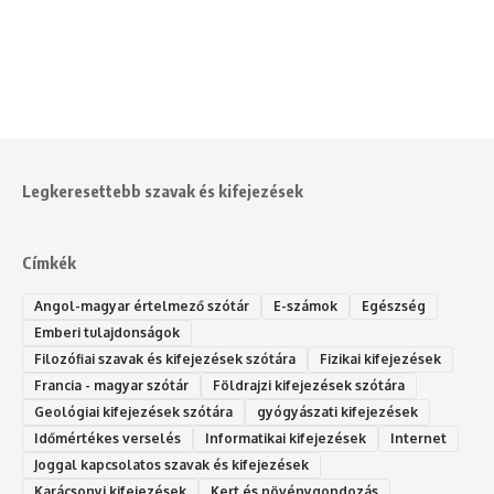
Legkeresettebb szavak és kifejezések
Címkék
Angol-magyar értelmező szótár
E-számok
Egészség
Emberi tulajdonságok
Filozófiai szavak és kifejezések szótára
Fizikai kifejezések
Francia - magyar szótár
Földrajzi kifejezések szótára
Geológiai kifejezések szótára
gyógyászati kifejezések
Időmértékes verselés
Informatikai kifejezések
Internet
Joggal kapcsolatos szavak és kifejezések
Karácsonyi kifejezések
Kert és növénygondozás