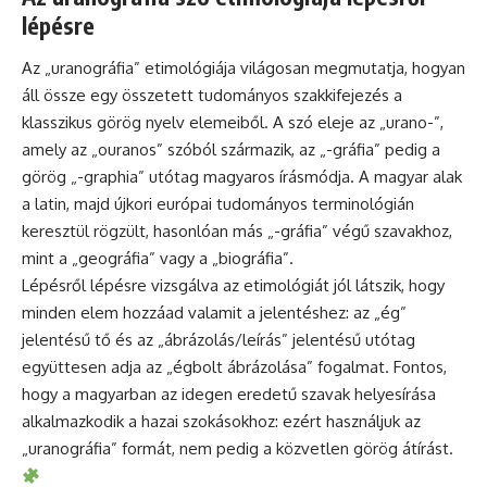
lépésre
Az „uranográfia” etimológiája világosan megmutatja, hogyan
áll össze egy összetett tudományos szakkifejezés a
klasszikus görög nyelv elemeiből. A szó eleje az „urano-”,
amely az „ouranos” szóból származik, az „-gráfia” pedig a
görög „-graphia” utótag magyaros írásmódja. A magyar alak
a latin, majd újkori európai tudományos terminológián
keresztül rögzült, hasonlóan más „-gráfia” végű szavakhoz,
mint a „geográfia” vagy a „biográfia”.
Lépésről lépésre vizsgálva az etimológiát jól látszik, hogy
minden elem hozzáad valamit a jelentéshez: az „ég”
jelentésű tő és az „ábrázolás/leírás” jelentésű utótag
együttesen adja az „égbolt ábrázolása” fogalmat. Fontos,
hogy a magyarban az idegen eredetű szavak helyesírása
alkalmazkodik a hazai szokásokhoz: ezért használjuk az
„uranográfia” formát, nem pedig a közvetlen görög átírást.