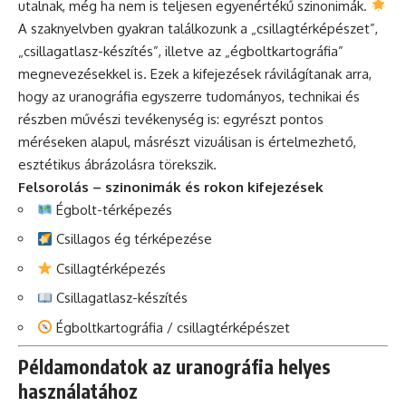
utalnak, még ha nem is teljesen egyenértékű szinonimák.
A szaknyelvben gyakran találkozunk a „csillagtérképészet”,
„csillagatlasz-készítés”, illetve az „égboltkartográfia”
megnevezésekkel is. Ezek a kifejezések rávilágítanak arra,
hogy az uranográfia egyszerre tudományos, technikai és
részben művészi tevékenység is: egyrészt pontos
méréseken alapul, másrészt vizuálisan is értelmezhető,
esztétikus ábrázolásra törekszik.
Felsorolás – szinonimák és rokon kifejezések
Égbolt-térképezés
Csillagos ég térképezése
Csillagtérképezés
Csillagatlasz-készítés
Égboltkartográfia / csillagtérképészet
Példamondatok az uranográfia helyes
használatához