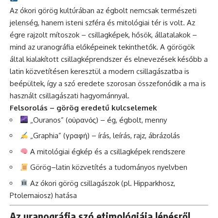
Az ókori görög kultúrában az égbolt nemcsak természeti
jelenség, hanem isteni szféra és mitológiai tér is volt. Az
égre rajzolt mítoszok – csillagképek, hősök, állatalakok –
mind az uranográfia előképeinek tekinthetők. A görögök
által kialakított csillagképrendszer és elnevezések később a
latin közvetítésen keresztül a modern csillagászatba is
beépültek, így a szó eredete szorosan összefonódik a ma is
használt csillagászati hagyománnyal.
Felsorolás – görög eredetű kulcselemek
„Ouranos” (οὐρανός) – ég, égbolt, menny
„Graphia” (γραφή) – írás, leírás, rajz, ábrázolás
A mitológiai égkép és a csillagképek rendszere
Görög–latin közvetítés a tudományos nyelvben
Az ókori görög csillagászok (pl. Hipparkhosz,
Ptolemaiosz) hatása
Az uranográfia szó etimológiája lépésről