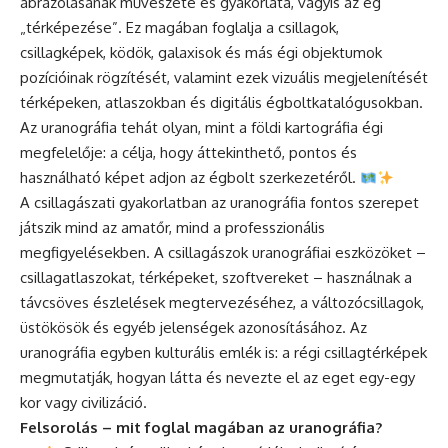
ábrázolásának művészete és gyakorlata, vagyis az ég
„térképezése”. Ez magában foglalja a csillagok,
csillagképek, ködök, galaxisok és más égi objektumok
pozícióinak rögzítését, valamint ezek vizuális megjelenítését
térképeken, atlaszokban és digitális égboltkatalógusokban.
Az uranográfia tehát olyan, mint a földi kartográfia égi
megfelelője: a célja, hogy áttekinthető, pontos és
használható képet adjon az égbolt szerkezetéről.
A csillagászati gyakorlatban az uranográfia fontos szerepet
játszik mind az amatőr, mind a professzionális
megfigyelésekben. A csillagászok uranográfiai eszközöket –
csillagatlaszokat, térképeket, szoftvereket – használnak a
távcsöves észlelések megtervezéséhez, a változócsillagok,
üstökösök és egyéb jelenségek azonosításához. Az
uranográfia egyben kulturális emlék is: a régi csillagtérképek
megmutatják, hogyan látta és nevezte el az eget egy-egy
kor vagy civilizáció.
Felsorolás – mit foglal magában az uranográfia?