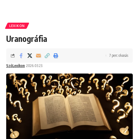
LEXIKON
Uranográfia
7 perc olvasás
SzóLexikon
2026.03.23.