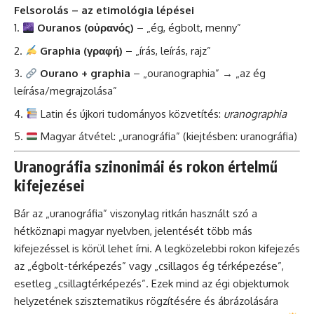
Felsorolás – az etimológia lépései
Ouranos (οὐρανός)
– „ég, égbolt, menny”
Graphia (γραφή)
– „írás, leírás, rajz”
Ourano + graphia
– „ouranographia” → „az ég
leírása/megrajzolása”
Latin és újkori tudományos közvetítés:
uranographia
Magyar átvétel: „uranográfia” (kiejtésben: uranográfia)
Uranográfia szinonimái és rokon értelmű
kifejezései
Bár az „uranográfia” viszonylag ritkán használt szó a
hétköznapi magyar nyelvben, jelentését több más
kifejezéssel is körül lehet írni. A legközelebbi rokon kifejezés
az „égbolt-térképezés” vagy „csillagos ég térképezése”,
esetleg „csillagtérképezés”. Ezek mind az égi objektumok
helyzetének szisztematikus rögzítésére és ábrázolására