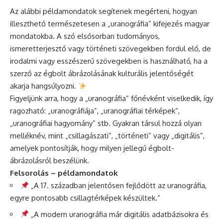
Az alábbi példamondatok segítenek megérteni, hogyan
illeszthető természetesen a „uranográfia” kifejezés magyar
mondatokba. A szó elsősorban tudományos,
ismeretterjesztő vagy történeti szövegekben fordul elő, de
irodalmi vagy esszészerű szövegekben is használható, ha a
szerző az égbolt ábrázolásának kulturális jelentőségét
akarja hangsúlyozni.
Figyeljünk arra, hogy a „uranográfia” főnévként viselkedik, így
ragozható: „uranográfiája”, „uranográfiai térképek”,
„uranográfiai hagyomány” stb. Gyakran társul hozzá olyan
melléknév, mint „csillagászati”, „történeti” vagy „digitális”,
amelyek pontosítják, hogy milyen jellegű égbolt-
ábrázolásról beszélünk.
Felsorolás – példamondatok
„A 17. században jelentősen fejlődött az uranográfia,
egyre pontosabb csillagtérképek készültek.”
„A modern uranográfia már digitális adatbázisokra és