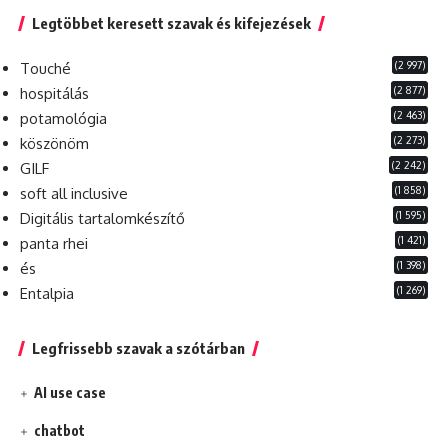
Legtöbbet keresett szavak és kifejezések
(2 997)
Touché
(2 877)
hospitálás
(2 463)
potamológia
(2 273)
köszönöm
(2 242)
GILF
(1 858)
soft all inclusive
(1 595)
Digitális tartalomkészítő
(1 421)
panta rhei
(1 398)
és
(1 269)
Entalpia
Legfrissebb szavak a szótárban
AI use case
chatbot