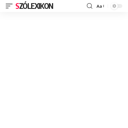
SZÓLEXIKON
Aa
Font
Resizer