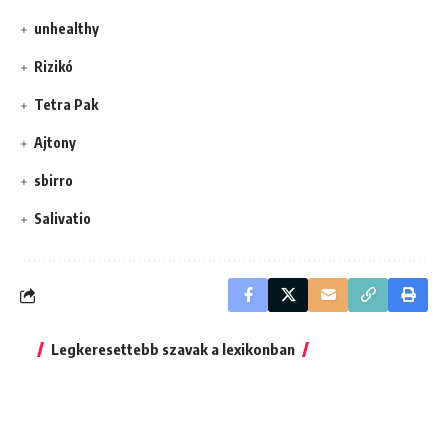
unhealthy
Rizikó
Tetra Pak
Ajtony
sbirro
Salivatio
Legkeresettebb szavak a lexikonban