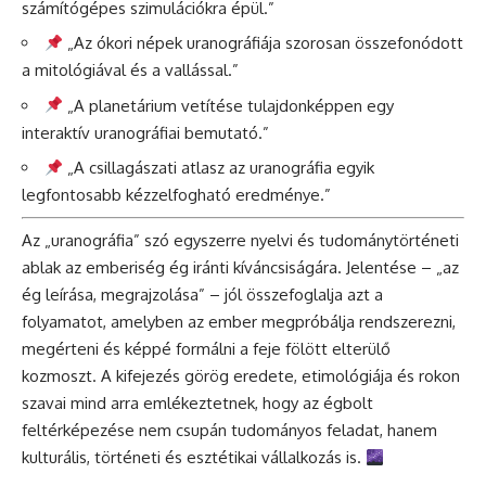
számítógépes szimulációkra épül.”
„Az ókori népek uranográfiája szorosan összefonódott
a mitológiával és a vallással.”
„A planetárium vetítése tulajdonképpen egy
interaktív uranográfiai bemutató.”
„A csillagászati atlasz az uranográfia egyik
legfontosabb kézzelfogható eredménye.”
Az „uranográfia” szó egyszerre nyelvi és tudománytörténeti
ablak az emberiség ég iránti kíváncsiságára. Jelentése – „az
ég leírása, megrajzolása” – jól összefoglalja azt a
folyamatot, amelyben az ember megpróbálja rendszerezni,
megérteni és képpé formálni a feje fölött elterülő
kozmoszt. A kifejezés görög eredete, etimológiája és rokon
szavai mind arra emlékeztetnek, hogy az égbolt
feltérképezése nem csupán tudományos feladat, hanem
kulturális, történeti és esztétikai vállalkozás is.