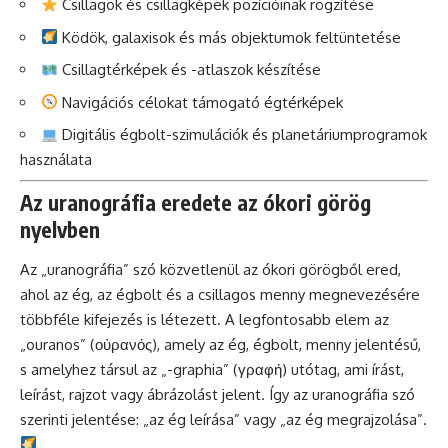
Csillagok és csillagképek pozícióinak rögzítése
Ködök, galaxisok és más objektumok feltüntetése
Csillagtérképek és -atlaszok készítése
Navigációs célokat támogató égtérképek
Digitális égbolt-szimulációk és planetáriumprogramok
használata
Az uranográfia eredete az ókori görög
nyelvben
Az „uranográfia” szó közvetlenül az ókori görögből ered,
ahol az ég, az égbolt és a csillagos menny megnevezésére
többféle kifejezés is létezett. A legfontosabb elem az
„ouranos” (οὐρανός), amely az ég, égbolt, menny jelentésű,
s amelyhez társul az „-graphia” (γραφή) utótag, ami írást,
leírást, rajzot vagy ábrázolást jelent. Így az uranográfia szó
szerinti jelentése: „az ég leírása” vagy „az ég megrajzolása”.