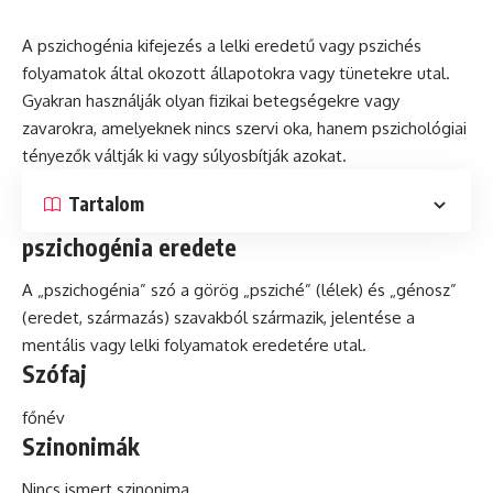
A pszichogénia kifejezés a lelki eredetű vagy pszichés
folyamatok által okozott állapotokra vagy tünetekre utal.
Gyakran használják olyan
fizikai
betegségekre vagy
zavarokra, amelyeknek nincs szervi
oka
, hanem pszichológiai
tényezők váltják ki vagy súlyosbítják azokat.
Tartalom
pszichogénia eredete
A „pszichogénia” szó a görög „psziché” (lélek) és „génosz”
(eredet, származás) szavakból származik, jelentése a
mentális
vagy lelki folyamatok eredetére utal.
Szófaj
főnév
Szinonimák
Nincs ismert szinonima