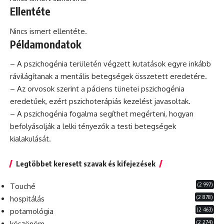
Ellentéte
Nincs ismert ellentéte.
Példamondatok
– A pszichogénia területén végzett kutatások egyre inkább
rávilágítanak a mentális betegségek összetett eredetére.
– Az orvosok szerint a
páciens
tünetei pszichogénia
eredetűek, ezért pszichoterápiás kezelést javasoltak.
– A pszichogénia fogalma segíthet megérteni, hogyan
befolyásolják a lelki tényezők a testi betegségek
kialakulását.
Legtöbbet keresett szavak és kifejezések
(2 997)
Touché
(2 878)
hospitálás
(2 463)
potamológia
(2 274)
köszönöm