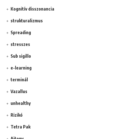
Kognitív disszonancia
strukturalizmus
Spreading
stresszes
Sub sigillo
e-learning
terminál
Vazallus
unhealthy
Rizikó
Tetra Pak
Ajtony