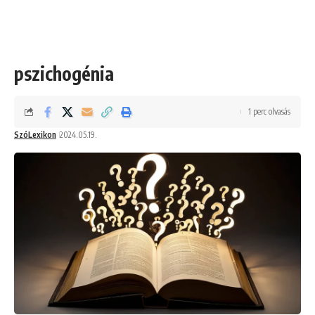
pszichogénia
1 perc olvasás
SzóLexikon
2024.05.19.