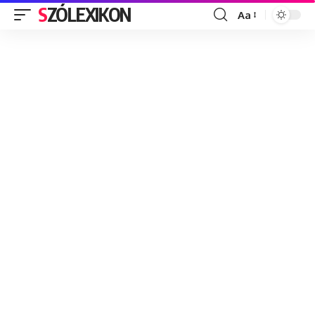
SZÓLEXIKON
Aa
Font
Resizer