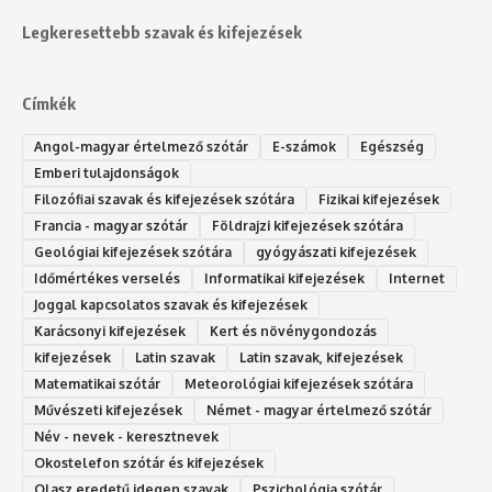
Legkeresettebb szavak és kifejezések
Címkék
Angol-magyar értelmező szótár
E-számok
Egészség
Emberi tulajdonságok
Filozófiai szavak és kifejezések szótára
Fizikai kifejezések
Francia - magyar szótár
Földrajzi kifejezések szótára
Geológiai kifejezések szótára
gyógyászati kifejezések
Időmértékes verselés
Informatikai kifejezések
Internet
Joggal kapcsolatos szavak és kifejezések
Karácsonyi kifejezések
Kert és növénygondozás
kifejezések
Latin szavak
Latin szavak, kifejezések
Matematikai szótár
Meteorológiai kifejezések szótára
Művészeti kifejezések
Német - magyar értelmező szótár
Név - nevek - keresztnevek
Okostelefon szótár és kifejezések
Olasz eredetű idegen szavak
Ps‮gólohciz‬ia s‮átóz‬r