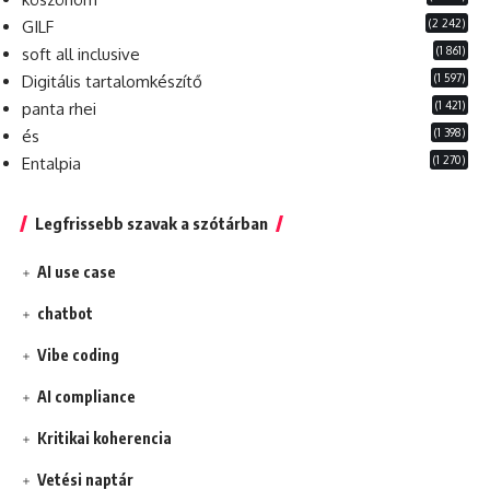
(2 242)
GILF
(1 861)
soft all inclusive
(1 597)
Digitális tartalomkészítő
(1 421)
panta rhei
(1 398)
és
(1 270)
Entalpia
Legfrissebb szavak a szótárban
AI use case
chatbot
Vibe coding
AI compliance
Kritikai koherencia
Vetési naptár