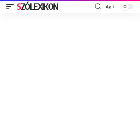
SZÓLEXIKON
Aa
Font
Resizer