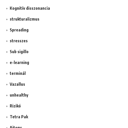
Kognitív disszonancia
strukturalizmus
Spreading
stresszes
Sub sigillo
e-learning
terminál
Vazallus
unhealthy
Rizikó
Tetra Pak
Ajtony