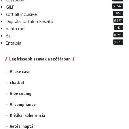
(2 242)
GILF
(1 858)
soft all inclusive
(1 597)
Digitális tartalomkészítő
(1 421)
panta rhei
(1 398)
és
(1 270)
Entalpia
Legfrissebb szavak a szótárban
AI use case
chatbot
Vibe coding
AI compliance
Kritikai koherencia
Vetési naptár