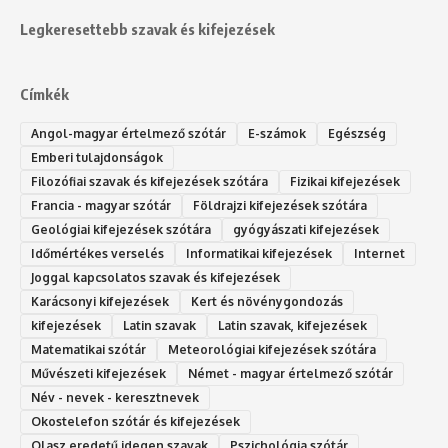
Legkeresettebb szavak és kifejezések
Címkék
Angol-magyar értelmező szótár
E-számok
Egészség
Emberi tulajdonságok
Filozófiai szavak és kifejezések szótára
Fizikai kifejezések
Francia - magyar szótár
Földrajzi kifejezések szótára
Geológiai kifejezések szótára
gyógyászati kifejezések
Időmértékes verselés
Informatikai kifejezések
Internet
Joggal kapcsolatos szavak és kifejezések
Karácsonyi kifejezések
Kert és növénygondozás
kifejezések
Latin szavak
Latin szavak, kifejezések
Matematikai szótár
Meteorológiai kifejezések szótára
Művészeti kifejezések
Német - magyar értelmező szótár
Név - nevek - keresztnevek
Okostelefon szótár és kifejezések
Olasz eredetű idegen szavak
Ps‮gólohciz‬ia s‮átóz‬r