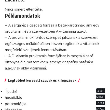
Nincs ismert ellentéte.
Példamondatok
– A sárgarépa gazdag forrása a béta-karotinnak, ami egy
provitamin, és a szervezetben A-vitaminná alakul.
– A provitaminok fontos szerepet játszanak a szervezet
egészséges
működésében, hiszen segítenek a vitaminok
megfelelő szintjének fenntartásában.
– A D-vitamin provitamin formájában is megtalálható
bizonyos élelmiszerekben, amelyek napfény hatására
alakulnak aktív vitaminná.
Legtöbbet keresett szavak és kifejezések
(2 997)
Touché
(2 878)
hospitálás
(2 463)
potamológia
(2 274)
köszönöm