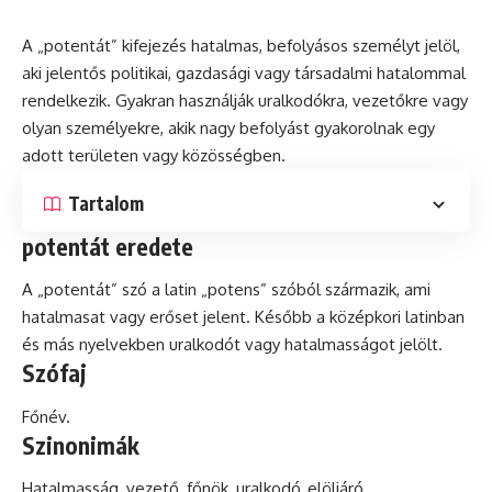
A „potentát” kifejezés hatalmas, befolyásos személyt jelöl,
aki jelentős politikai, gazdasági vagy társadalmi hatalommal
rendelkezik. Gyakran használják uralkodókra, vezetőkre vagy
olyan személyekre, akik nagy befolyást gyakorolnak egy
adott területen vagy közösségben.
Tartalom
potentát eredete
A „potentát”
szó
a
latin
„potens” szóból származik, ami
hatalmasat vagy erőset jelent. Később a középkori latinban
és
más nyelvekben uralkodót vagy hatalmasságot jelölt.
Szófaj
Főnév.
Szinonimák
Hatalmasság, vezető, főnök, uralkodó, elöljáró.