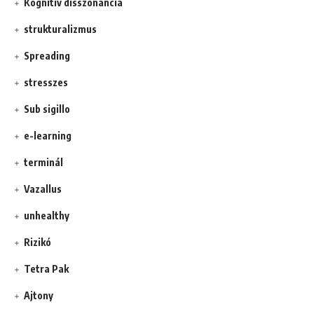
Kognitív disszonancia
strukturalizmus
Spreading
stresszes
Sub sigillo
e-learning
terminál
Vazallus
unhealthy
Rizikó
Tetra Pak
Ajtony