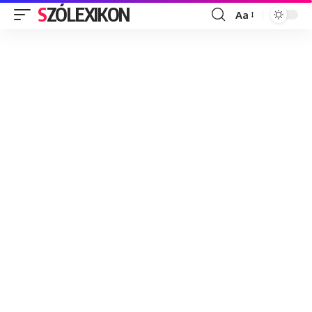
SZÓLEXIKON
Aa
Font
Resizer