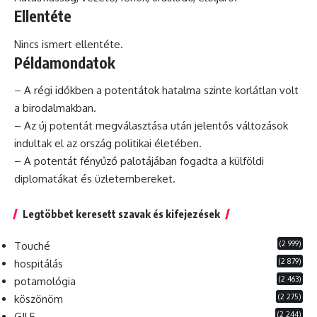
Ellentéte
Nincs ismert ellentéte.
Példamondatok
– A régi időkben a potentátok hatalma szinte korlátlan volt
a birodalmakban.
– Az új potentát megválasztása után jelentős változások
indultak el az ország politikai életében.
– A potentát fényűző palotájában fogadta a külföldi
diplomatákat és üzletembereket.
Legtöbbet keresett szavak és kifejezések
(2 999)
Touché
(2 879)
hospitálás
(2 463)
potamológia
(2 275)
köszönöm
(2 244)
GILF