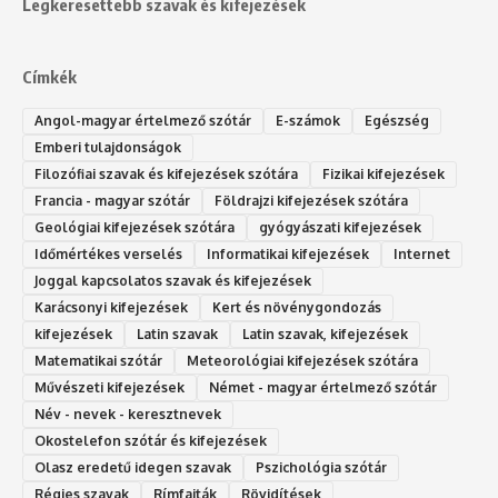
Legkeresettebb szavak és kifejezések
Címkék
Angol-magyar értelmező szótár
E-számok
Egészség
Emberi tulajdonságok
Filozófiai szavak és kifejezések szótára
Fizikai kifejezések
Francia - magyar szótár
Földrajzi kifejezések szótára
Geológiai kifejezések szótára
gyógyászati kifejezések
Időmértékes verselés
Informatikai kifejezések
Internet
Joggal kapcsolatos szavak és kifejezések
Karácsonyi kifejezések
Kert és növénygondozás
kifejezések
Latin szavak
Latin szavak, kifejezések
Matematikai szótár
Meteorológiai kifejezések szótára
Művészeti kifejezések
Német - magyar értelmező szótár
Név - nevek - keresztnevek
Okostelefon szótár és kifejezések
Olasz eredetű idegen szavak
Ps‮gólohciz‬ia s‮átóz‬r
Régies szavak
Rímfajták
Rövidítések