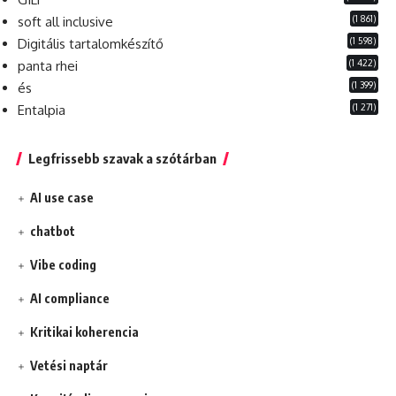
(1 861)
soft all inclusive
(1 598)
Digitális tartalomkészítő
(1 422)
panta rhei
(1 399)
és
(1 271)
Entalpia
Legfrissebb szavak a szótárban
AI use case
chatbot
Vibe coding
AI compliance
Kritikai koherencia
Vetési naptár