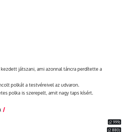
 kezdett játszani, ami azonnal táncra perdítette a
lt polkát a testvéreivel az udvaron.
s polka is szerepelt, amit nagy taps kísért.
k
(2 999)
(2 880)