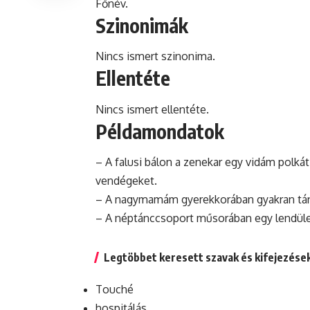
Főnév.
Szinonimák
Nincs ismert szinonima.
Ellentéte
Nincs ismert ellentéte.
Példamondatok
– A falusi bálon a zenekar egy vidám polkát
vendégeket.
– A nagymamám gyerekkorában gyakran tánco
– A néptánccsoport műsorában egy lendülete
Legtöbbet keresett szavak és kifejezése
Touché
hospitálás