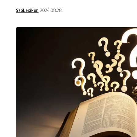
SzóLexikon
2024.08.28.