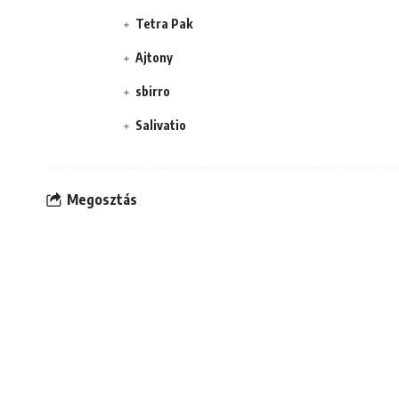
Tetra Pak
Ajtony
sbirro
Salivatio
Megosztás