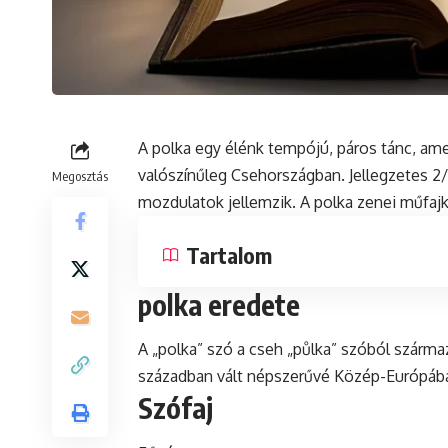
A polka egy élénk tempójú, páros tánc, ame
valószínűleg Csehországban. Jellegzetes 2/
Megosztás
mozdulatok jellemzik. A polka zenei műfajké
Tartalom
polka eredete
A „polka” szó a cseh „půlka” szóból származi
században vált népszerűvé Közép-Európáb
Szófaj