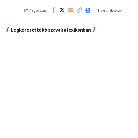
1 perc olvasás
Megosztás
Legkeresettebb szavak a lexikonban