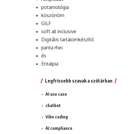
potamológia
köszönöm
GILF
soft all inclusive
Digitális tartalomkészítő
panta rhei
és
Entalpia
Legfrissebb szavak a szótárban
AI use case
chatbot
Vibe coding
AI compliance