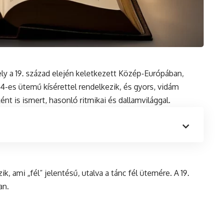
ly a 19. század elején keletkezett Közép-Európában,
4-es ütemű kísérettel rendelkezik,
és
gyors, vidám
nt is ismert, hasonló ritmikai és dallamvilággal.
k, ami „fél” jelentésű, utalva a tánc fél ütemére. A 19.
an.