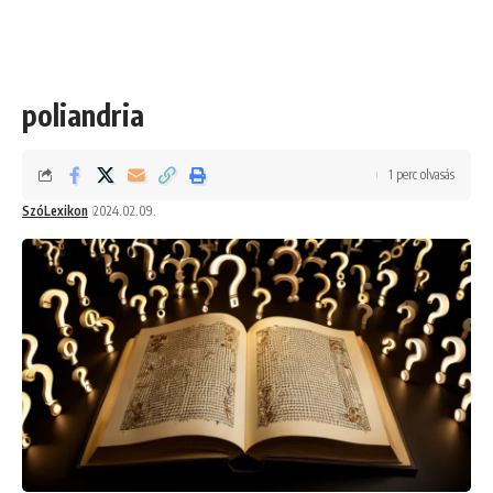
poliandria
1 perc olvasás
SzóLexikon
2024.02.09.