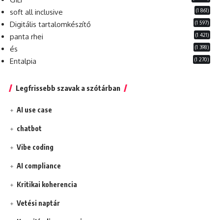
(1 861)
soft all inclusive
(1 597)
Digitális tartalomkészítő
(1 421)
panta rhei
(1 398)
és
(1 270)
Entalpia
Legfrissebb szavak a szótárban
AI use case
chatbot
Vibe coding
AI compliance
Kritikai koherencia
Vetési naptár