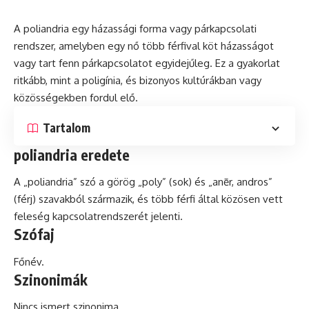
A poliandria egy házassági
forma
vagy párkapcsolati
rendszer, amelyben egy nő több férfival köt házasságot
vagy tart fenn párkapcsolatot egyidejűleg. Ez a gyakorlat
ritkább, mint a
poligínia
, és bizonyos kultúrákban vagy
közösségekben fordul elő.
Tartalom
poliandria eredete
A „poliandria” szó a görög „poly” (sok) és „anēr, andros”
(
férj
) szavakból származik, és több férfi által közösen vett
feleség kapcsolatrendszerét jelenti.
Szófaj
Főnév.
Szinonimák
Nincs ismert szinonima.