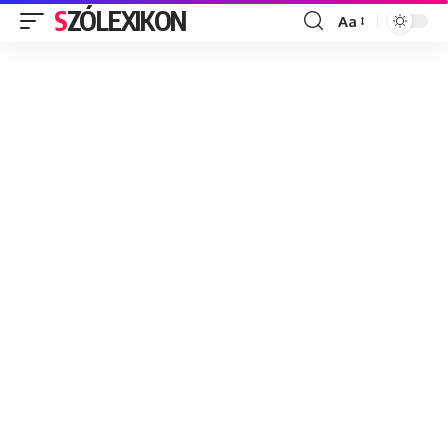
SZÓLEXIKON
Aa
Font
Resizer