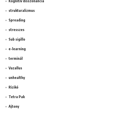
Kognitív disszonancia
strukturalizmus
Spreading
stresszes
Sub sigillo
e-learning
terminál
Vazallus
unhealthy
Rizikó
Tetra Pak
Ajtony