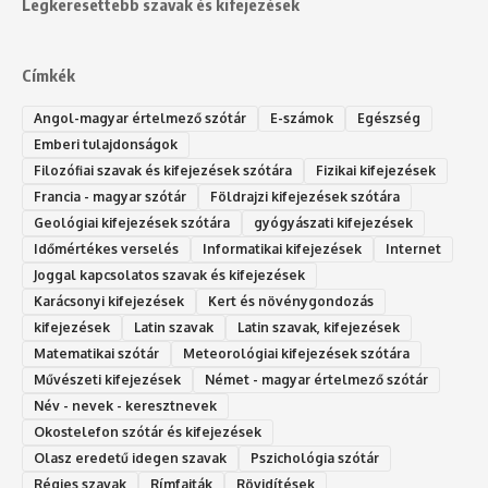
Legkeresettebb szavak és kifejezések
Címkék
Angol-magyar értelmező szótár
E-számok
Egészség
Emberi tulajdonságok
Filozófiai szavak és kifejezések szótára
Fizikai kifejezések
Francia - magyar szótár
Földrajzi kifejezések szótára
Geológiai kifejezések szótára
gyógyászati kifejezések
Időmértékes verselés
Informatikai kifejezések
Internet
Joggal kapcsolatos szavak és kifejezések
Karácsonyi kifejezések
Kert és növénygondozás
kifejezések
Latin szavak
Latin szavak, kifejezések
Matematikai szótár
Meteorológiai kifejezések szótára
Művészeti kifejezések
Német - magyar értelmező szótár
Név - nevek - keresztnevek
Okostelefon szótár és kifejezések
Olasz eredetű idegen szavak
Ps‮gólohciz‬ia s‮átóz‬r
Régies szavak
Rímfajták
Rövidítések