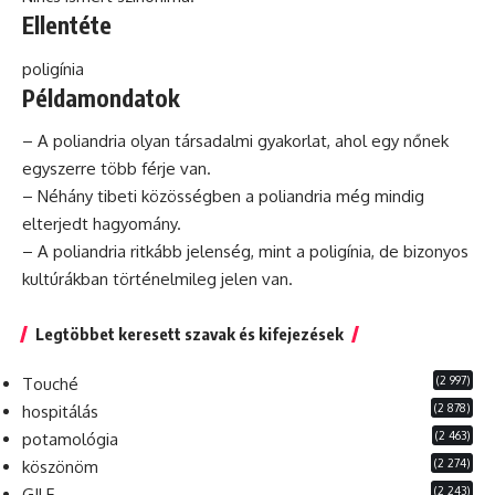
Ellentéte
poligínia
Példamondatok
– A poliandria olyan társadalmi gyakorlat, ahol egy nőnek
egyszerre több férje van.
– Néhány tibeti közösségben a poliandria még mindig
elterjedt hagyomány.
– A poliandria ritkább jelenség, mint a poligínia, de bizonyos
kultúrákban történelmileg jelen van.
Legtöbbet keresett szavak és kifejezések
(2 997)
Touché
(2 878)
hospitálás
(2 463)
potamológia
(2 274)
köszönöm
(2 243)
GILF