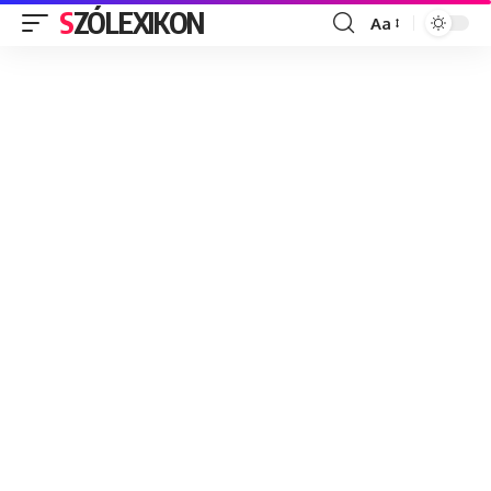
SZÓLEXIKON
Aa
Font
Resizer