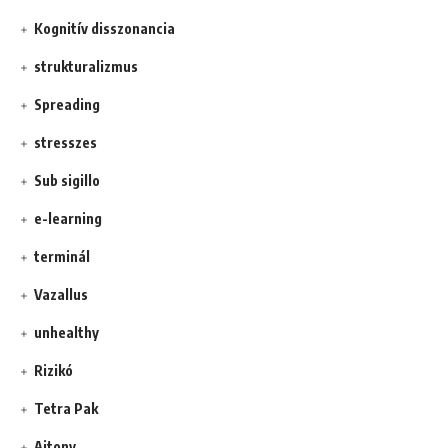
Kognitív disszonancia
strukturalizmus
Spreading
stresszes
Sub sigillo
e-learning
terminál
Vazallus
unhealthy
Rizikó
Tetra Pak
Ajtony