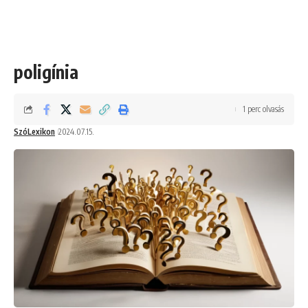
poligínia
1 perc olvasás
SzóLexikon
2024.07.15.