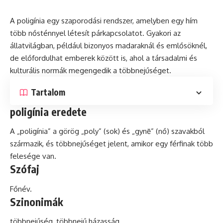
A poligínia egy szaporodási rendszer, amelyben egy hím
több nősténnyel létesít párkapcsolatot. Gyakori az
állatvilágban, például bizonyos madaraknál
és
emlősöknél,
de
előfordulhat emberek között is, ahol a társadalmi és
kulturális
normák megengedik a többnejűséget.
Tartalom
poligínia eredete
A „poligínia” a görög „poly” (sok) és „gynē” (nő) szavakból
származik, és többnejűséget jelent, amikor egy férfinak több
felesége van.
Szófaj
Főnév.
Szinonimák
többnejűség, többnejű házasság