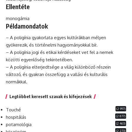
Ellentéte
monogámia
Példamondatok
– A poligínia gyakorlata egyes kultúrákban mélyen
gyökerezik, és történelmi hagyományokkal bír.
– A poligínia jogi és etikai kérdéseket vet fel a nemek
közötti egyenlőség tekintetében.
– A poligínia elterjedtsége a világ különböző részein
változó, és gyakran összefügg a vallási és kulturális
normákkal.
Legtöbbet keresett szavak és kifejezések
(2 997)
Touché
(2 877)
hospitálás
(2 463)
potamológia
(2 273)
köszönöm