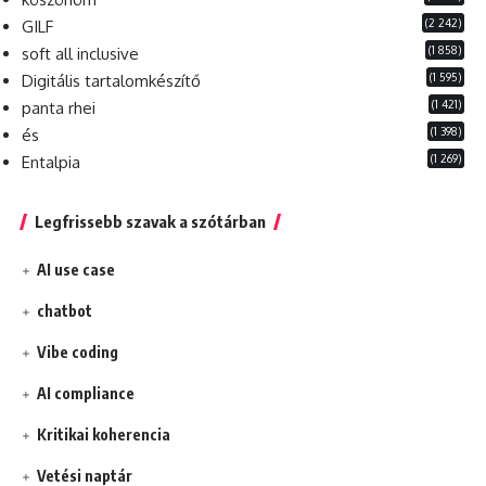
(2 242)
GILF
(1 858)
soft all inclusive
(1 595)
Digitális tartalomkészítő
(1 421)
panta rhei
(1 398)
és
(1 269)
Entalpia
Legfrissebb szavak a szótárban
AI use case
chatbot
Vibe coding
AI compliance
Kritikai koherencia
Vetési naptár