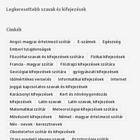
Legkeresettebb szavak és kifejezések
Címkék
Angol-magyar értelmező szótár
E-számok
Egészség
Emberi tulajdonságok
Filozófiai szavak és kifejezések szótára
Fizikai kifejezések
Francia - magyar szótár
Földrajzi kifejezések szótára
Geológiai kifejezések szótára
gyógyászati kifejezések
Időmértékes verselés
Informatikai kifejezések
Internet
Joggal kapcsolatos szavak és kifejezések
Karácsonyi kifejezések
Kert és növénygondozás
kifejezések
Latin szavak
Latin szavak, kifejezések
Matematikai szótár
Meteorológiai kifejezések szótára
Művészeti kifejezések
Német - magyar értelmező szótár
Név - nevek - keresztnevek
Okostelefon szótár és kifejezések
Olasz eredetű idegen szavak
Ps‮gólohciz‬ia s‮átóz‬r