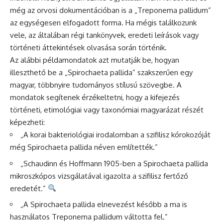
még az orvosi dokumentációban is a „Treponema pallidum”
az egységesen elfogadott forma. Ha mégis találkozunk
vele, az általában régi tankönyvek, eredeti leírások vagy
történeti áttekintések olvasása során történik.
Az alábbi példamondatok azt mutatják be, hogyan
illeszthető be a „Spirochaeta pallida” szakszerűen egy
magyar, többnyire tudományos stílusú szövegbe. A
mondatok segítenek érzékeltetni, hogy a kifejezés
történeti, etimológiai vagy taxonómiai magyarázat részét
képezheti:
„A korai bakteriológiai irodalomban a szifilisz kórokozóját
még Spirochaeta pallida néven említették.”
„Schaudinn és Hoffmann 1905-ben a Spirochaeta pallida
mikroszkópos vizsgálatával igazolta a szifilisz fertőző
eredetét.”
„A Spirochaeta pallida elnevezést később a ma is
használatos Treponema pallidum váltotta fel.”