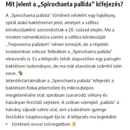
Mit jelent a „Spirochaeta pallida” kifejezés?
A „Spirochaeta pallida” történeti névként egy hajlékony,
spirál alakú baktériumot jelöl, amelyet a szifilisz
kórokozójaként azonosítottak a 20. század elején. Ma a
modern nómenklatúra szerint a szifilisz kórokozóját
„Treponema pallidum” néven ismerjük, de a régebbi
irodalomban sokszor felbukkan a „Spirochaeta pallida”
elnevezés is. Ez a kifejezés tehát alapvetően egy patogén
baktérium tudományos, de ma már elavultnak számító latin
neve.
Jelentéstartalmában a „Spirochaeta pallida” kifejezés a
baktérium fizikai jellemzőire és mikroszkópos
megjelenésére utal: spirálisan csavarodó, vékony és
halványan festődő sejtekre. A szóban szereplő „pallida” a
halvány, sápadt színre utal, ami a baktérium gyenge
festődési tulajdonságait írja le. A kifejezés ma leginkább:
történeti orvosi szövegekben