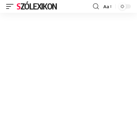
SZÓLEXIKON
Aa
Font
Resizer