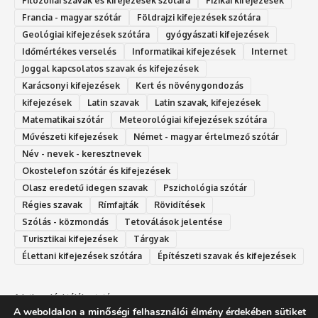
Filozófiai szavak és kifejezések szótára
Fizikai kifejezések
Francia - magyar szótár
Földrajzi kifejezések szótára
Geológiai kifejezések szótára
gyógyászati kifejezések
Időmértékes verselés
Informatikai kifejezések
Internet
Joggal kapcsolatos szavak és kifejezések
Karácsonyi kifejezések
Kert és növénygondozás
kifejezések
Latin szavak
Latin szavak, kifejezések
Matematikai szótár
Meteorológiai kifejezések szótára
Művészeti kifejezések
Német - magyar értelmező szótár
Név - nevek - keresztnevek
Okostelefon szótár és kifejezések
Olasz eredetű idegen szavak
Ps‮gólohciz‬ia s‮átóz‬r
Régies szavak
Rímfajták
Rövidítések
Szólás - közmondás
Tetoválások jelentése
Turisztikai kifejezések
Tárgyak
Élettani kifejezések szótára
Építészeti szavak és kifejezések
Adatkezelési tájékoztató
A weboldalon a minőségi felhasználói élmény érdekében sütiket