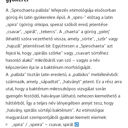
A „Spirochaeta pallida” kifejezés etimológiája elsősorban
görög és latin gyökerekre épül. A „spiro-” előtag a latin
„spira” (görög: σπείρα, speira) szóból ered, jelentése
„csavar”, „spirál”, „tekercs”. A „chaeta” a görög „χαίτη”
(khaitē) szóra vezethető vissza, amely „sörte”, „szőr” vagy
„hajszál” jelentéssel bír. Együttesen a „Spirochaeta” azt
fejezi ki, hogy „spirális szőrke” vagy „csavart sörtéhez
hasonló alakú” mikróbáról van szó – vagyis a név
képszerűen írja le a baktérium morfológiáját.
A „pallida” tisztán latin eredetű, a „pallidus” melléknévből
származik, amely „sápadtat”, „halványt” jelent. Ez a rész arra
utal, hogy a baktérium mikroszkópos vizsgálat során
gyengén festődő, halványan látható, nehezen kiemelhető a
háttérből. Így a teljes név lényegében annyit tesz, hogy
„halvány, spirális sörtéjű baktérium”. Az etimológiai
magyarázat szempontjából gyakran kiemelt elemek:
„spira” / „speira” – csavar, spirál