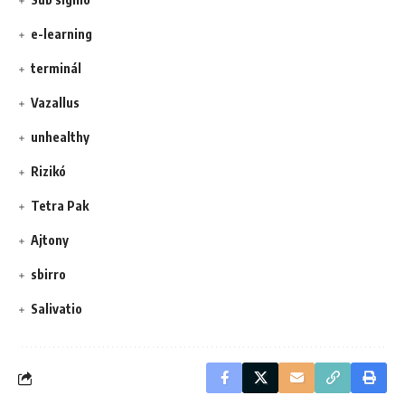
e-learning
terminál
Vazallus
unhealthy
Rizikó
Tetra Pak
Ajtony
sbirro
Salivatio