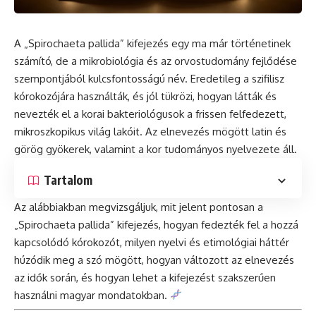
A „Spirochaeta pallida” kifejezés egy ma már történetinek
számító, de a mikrobiológia és az orvostudomány fejlődése
szempontjából kulcsfontosságú név. Eredetileg a szifilisz
kórokozójára használták, és jól tükrözi, hogyan látták és
nevezték el a korai bakteriológusok a frissen felfedezett,
mikroszkopikus világ lakóit. Az elnevezés mögött latin és
görög gyökerek, valamint a kor tudományos nyelvezete áll.
Tartalom
Az alábbiakban megvizsgáljuk, mit jelent pontosan a
„Spirochaeta pallida” kifejezés, hogyan fedezték fel a hozzá
kapcsolódó kórokozót, milyen nyelvi és etimológiai háttér
húzódik meg a szó mögött, hogyan változott az elnevezés
az idők során, és hogyan lehet a kifejezést szakszerűen
használni magyar mondatokban.