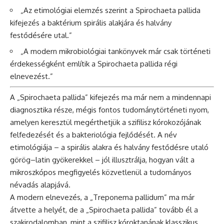
„Az etimológiai elemzés szerint a Spirochaeta pallida
kifejezés a baktérium spirális alakjára és halvány
festődésére utal.”
„A modern mikrobiológiai tankönyvek már csak történeti
érdekességként említik a Spirochaeta pallida régi
elnevezést.”
A „Spirochaeta pallida” kifejezés ma már nem a mindennapi
diagnosztika része, mégis fontos tudománytörténeti nyom,
amelyen keresztül megérthetjük a szifilisz kórokozójának
felfedezését és a bakteriológia fejlődését. A név
etimológiája – a spirális alakra és halvány festődésre utaló
görög–latin gyökerekkel – jól illusztrálja, hogyan vált a
mikroszkópos megfigyelés közvetlenül a tudományos
névadás alapjává.
A modern elnevezés, a „Treponema pallidum” ma már
átvette a helyét, de a „Spirochaeta pallida” tovább él a
szakirodalomban, mint a szifilisz kóroktanának klasszikus