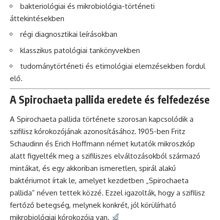
bakteriológiai és mikrobiológia-történeti
áttekintésekben
régi diagnosztikai leírásokban
klasszikus patológiai tankönyvekben
tudománytörténeti és etimológiai elemzésekben fordul
elő.
A Spirochaeta pallida eredete és felfedezése
A Spirochaeta pallida története szorosan kapcsolódik a
szifilisz kórokozójának azonosításához. 1905-ben Fritz
Schaudinn és Erich Hoffmann német kutatók mikroszkóp
alatt figyelték meg a szifiliszes elváltozásokból származó
mintákat, és egy akkoriban ismeretlen, spirál alakú
baktériumot írtak le, amelyet kezdetben „Spirochaeta
pallida” néven tettek közzé. Ezzel igazolták, hogy a szifilisz
fertőző betegség, melynek konkrét, jól körülírható
mikrobiológiai kórokozója van.