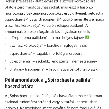
Rokon kifejezések alatt egyrészt a szifilisz kórokozójára
utaló eltérő megfogalmazásokat, másrészt a hasonló
morfológiájú baktériumcsoportokat értjük. Ilyenek például a
„spirochaeták” vagy „treponemák” gyűjtőnevei, illetve maga
a „szifilisz kórokozója” körülíró szókapcsolatként. A
szinonimák és rokon fogalmak közül gyakran említik:
„Treponema pallidum” – a mai, helyes fajnév
„szifilisz kórokozója” – körülíró megfogalmazás
„spirochaeta” – tágabb morfológiai csoport
„treponema” – szűkebb, rendszertani nemzetségnév
„halvány treponéma” – félig magyarosított, leíró alak.
Példamondatok a „Spirochaeta pallida”
használatára
A „Spirochaeta pallida” kifejezés használata ma elsősorban
szakmai, tudománytörténeti vagy oktatási kontextusban
indokolt. Köznyelvben szinte egyáltalán nem fordul elő, és