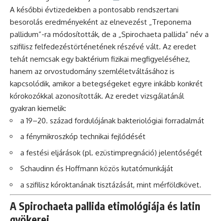
A későbbi évtizedekben a pontosabb rendszertani
besorolás eredményeként az elnevezést „Treponema
pallidum”-ra módosították, de a „Spirochaeta pallida” név a
szifilisz felfedezéstörténetének részévé vált. Az eredet
tehát nemcsak egy baktérium fizikai megfigyeléséhez,
hanem az orvostudomány szemléletváltásához is
kapcsolódik, amikor a betegségeket egyre inkább konkrét
kórokozókkal azonosították. Az eredet vizsgálatánál
gyakran kiemelik:
a 19–20. század fordulójának bakteriológiai forradalmát
a fénymikroszkóp technikai fejlődését
a festési eljárások (pl. ezüstimpregnáció) jelentőségét
Schaudinn és Hoffmann közös kutatómunkáját
a szifilisz kóroktanának tisztázását, mint mérföldkövet.
A Spirochaeta pallida etimológiája és latin
gyökerei