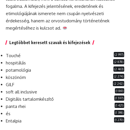
fogalma. A kifejezés jelentésének, eredetének és
etimológiájának ismerete nem csupán nyelvészeti
érdekesség, hanem az orvostudomány történetének
megértéséhez is kulcsot ad.
Legtöbbet keresett szavak és kifejezések
(2 997)
Touché
(2 878)
hospitálás
(2 463)
potamológia
(2 274)
köszönöm
(2 242)
GILF
(1 861)
soft all inclusive
(1 597)
Digitális tartalomkészítő
(1 421)
panta rhei
(1 398)
és
(1 270)
Entalpia