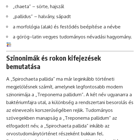
„chaeta” – sörte, hajszál
„pallidus” – halvány, sápadt
a morfológia (alak) és festődés beépítése a névbe
a görög–latin vegyes tudományos névadási hagyomány.
Szinonimák és rokon kifejezések
bemutatása
A „Spirochaeta pallida” ma már leginkább történeti
megjelölésnek számít, amelynek legfontosabb modern
szinonimája a „Treponema pallidum”. A két név ugyanarra a
baktériumfajra utal, a különbség a rendszertani besorolás és
az elnevezés korszerűségében rejlik. Tudományos
szövegekben manapság a „Treponema pallidum” az
elfogadott név, a „Spirochaeta pallida” inkább az
orvostudománytörténet részeként bukkan fel.