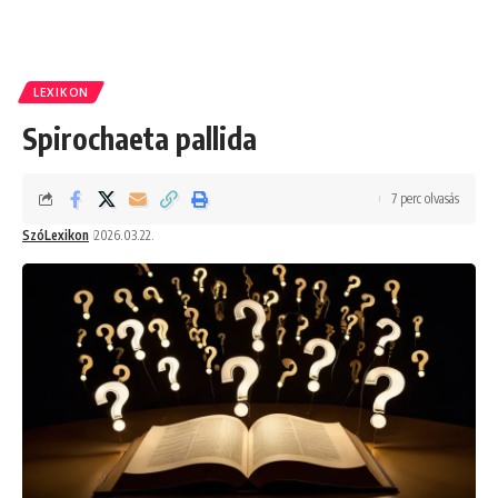
LEXIKON
Spirochaeta pallida
7 perc olvasás
SzóLexikon
2026.03.22.