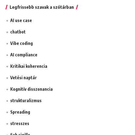
Legfrissebb szavak a szótárban
AI use case
chatbot
Vibe coding
AI compliance
Kritikai koherencia
Vetési naptár
Kognitív disszonancia
strukturalizmus
Spreading
stresszes
Sub sigillo