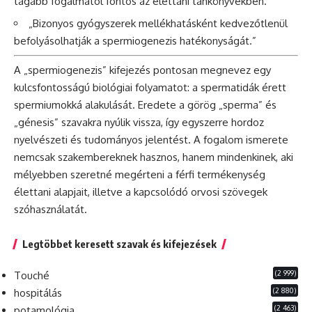
tágabb fogalmától fontos az élettani tankönyvekben.”
„Bizonyos gyógyszerek mellékhatásként kedvezőtlenül
befolyásolhatják a spermiogenezis hatékonyságát.”
A „spermiogenezis” kifejezés pontosan megnevez egy
kulcsfontosságú biológiai folyamatot: a spermatidák érett
spermiumokká alakulását. Eredete a görög „sperma” és
„génesis” szavakra nyúlik vissza, így egyszerre hordoz
nyelvészeti és tudományos jelentést. A fogalom ismerete
nemcsak szakembereknek hasznos, hanem mindenkinek, aki
mélyebben szeretné megérteni a férfi termékenység
élettani alapjait, illetve a kapcsolódó orvosi szövegek
szóhasználatát.
Legtöbbet keresett szavak és kifejezések
(2 999)
Touché
(2 880)
hospitálás
(2 463)
potamológia