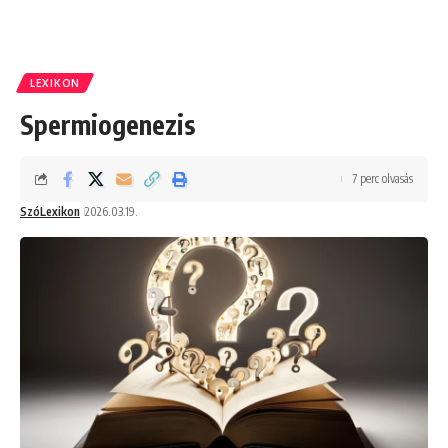
LEXIKON
Spermiogenezis
7 perc olvasás
SzóLexikon
2026.03.19.