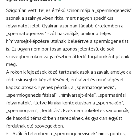
Szigorúan vett, teljes értékű szinonimája a „spermiogenezis”
szónak a szaknyelvben ritka, mert nagyon specifikus
folyamatot jelöl. Gyakran azonban tágabb értelemben a
„spermatogenezis” szót használják, amikor a teljes
hímivarsejt‑képzésre utalnak, beleértve a spermiogenezist
is. Ez ugyan nem pontosan azonos jelentésű, de sok
szövegben rokon vagy részben átfedő fogalomként jelenik
meg.
A rokon kifejezések közé tartoznak azok a szavak, amelyek a
férfi csírasejtek képződésével, érésével és minőségével
kapcsolatosak. Ilyenek például a „spermatogenezis”,
„spermiogenezis fázisai”, „hímivarsejt‑érés”, „spermaérési
folyamatok”, illetve klinikai kontextusban a „spermakép”,
„spermiogram”, „fertilitás”. Ezek nem tökéletes szinonimák,
de hasonló témakörben szerepelnek, és gyakran együtt
fordulnak elő szövegekben.
Szűk értelemben a „spermiogenezisnek” nincs pontos,