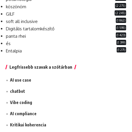
(2 275)
köszönöm
(2 245)
GILF
(1 862)
soft all inclusive
(1 598)
Digitális tartalomkészítő
(1 423)
panta rhei
(1 399)
és
(1 271)
Entalpia
Legfrissebb szavak a szótárban
AI use case
chatbot
Vibe coding
AI compliance
Kritikai koherencia