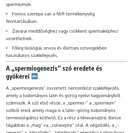
spermiumok.
Fontos szerepe van a férfi termékenység
fenntartásában.
Zavarai meddőséghez vagy csökkent spermaképhez
vezethetnek.
Főleg biológiai, orvosi és élettani szövegekben
használatos szakkifejezés.
A „spermiogenezis” szó eredete és
gyökerei
A „spermiogenezis” összetett, nemzetközi szakkifejezés,
amely a tudományos latin és görög nyelvi hagyományból
származik. A szó első része, a „spermio-” a „spermium”
szóból ered, amely maga is a latin–görög tudományos
terminológiához köthető. Ez a rész a hímivarsejtre, illetve
tágabban a „mag”-ra, „csírasejtre” utal. A végződés, a „-
genezis” a „képződés”, „keletkezés” jelentésű tudományos