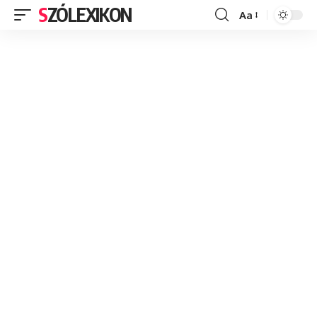
SZÓLEXIKON
Aa
Font
Resizer