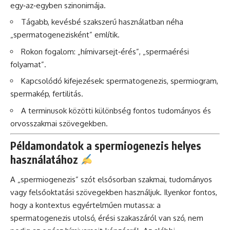
egy‑az‑egyben szinonimája.
Tágabb, kevésbé szakszerű használatban néha
„spermatogenezisként” említik.
Rokon fogalom: „hímivarsejt‑érés”, „spermaérési
folyamat”.
Kapcsolódó kifejezések: spermatogenezis, spermiogram,
spermakép, fertilitás.
A terminusok közötti különbség fontos tudományos és
orvosszakmai szövegekben.
Példamondatok a spermiogenezis helyes
használatához
A „spermiogenezis” szót elsősorban szakmai, tudományos
vagy felsőoktatási szövegekben használjuk. Ilyenkor fontos,
hogy a kontextus egyértelműen mutassa: a
spermatogenezis utolsó, érési szakaszáról van szó, nem