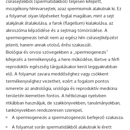
csírasejtekből (spermatidákból) teljesen kifejlett,
mozgékony hímivarsejtek, azaz spermiumok alakulnak ki. Ez
a folyamat olyan lépéseket foglal magában, mint a sejt
alakjának átalakulása, a farok (flagellum) kialakulása, az
akroszóma képződése és a sejtmag tömörödése. A
spermiogenezis tehát nem az egész hím csírasejtképzést
jelenti, hanem annak utolsó, érési szakaszát.
Biológiai és orvosi szövegekben a „spermiogenezis”
kifejezés a termékenység, a here működése, illetve a férfi
reproduktív egészség tárgyalásakor kerül leggyakrabban
elő. A folyamat zavara meddőséghez vagy csökkent
termékenységhez vezethet, ezért a fogalom pontos
ismerete az andrológia, urológia és reproduktív medicina
területén kiemelten fontos. A hétköznapi nyelvben
ritkábban használjuk, de szakkönyvekben, tanulmányokban,
tankönyvekben rendszeresen szerepel.
A spermiogenezis a spermatogenezis befejező szakasza.
A folyamat során spermatidákból alakulnak ki érett