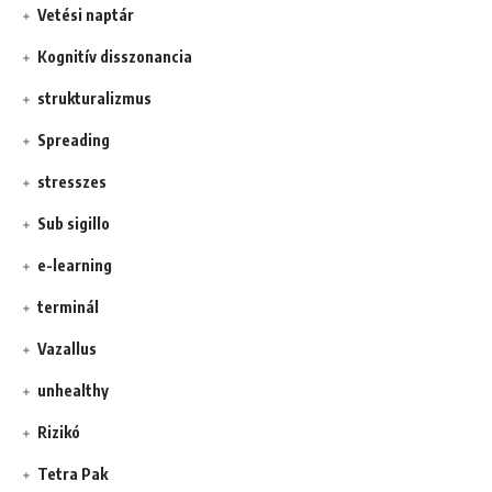
Vetési naptár
Kognitív disszonancia
strukturalizmus
Spreading
stresszes
Sub sigillo
e-learning
terminál
Vazallus
unhealthy
Rizikó
Tetra Pak