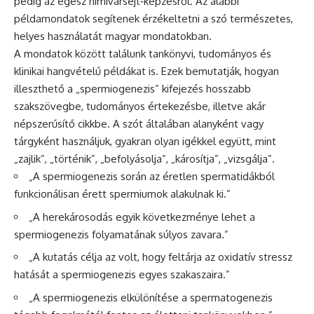
pedig az egész hímivarsejt‑képzésről. Az alábbi
példamondatok segítenek érzékeltetni a szó természetes,
helyes használatát magyar mondatokban.
A mondatok között találunk tankönyvi, tudományos és
klinikai hangvételű példákat is. Ezek bemutatják, hogyan
illeszthető a „spermiogenezis” kifejezés hosszabb
szakszövegbe, tudományos értekezésbe, illetve akár
népszerűsítő cikkbe. A szót általában alanyként vagy
tárgyként használjuk, gyakran olyan igékkel együtt, mint
„zajlik”, „történik”, „befolyásolja”, „károsítja”, „vizsgálja”.
„A spermiogenezis során az éretlen spermatidákból
funkcionálisan érett spermiumok alakulnak ki.”
„A herekárosodás egyik következménye lehet a
spermiogenezis folyamatának súlyos zavara.”
„A kutatás célja az volt, hogy feltárja az oxidatív stressz
hatását a spermiogenezis egyes szakaszaira.”
„A spermiogenezis elkülönítése a spermatogenezis