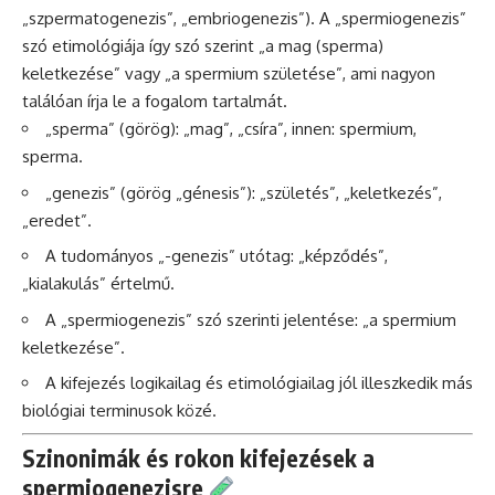
„szpermatogenezis”, „embriogenezis”). A „spermiogenezis”
szó etimológiája így szó szerint „a mag (sperma)
keletkezése” vagy „a spermium születése”, ami nagyon
találóan írja le a fogalom tartalmát.
„sperma” (görög): „mag”, „csíra”, innen: spermium,
sperma.
„genezis” (görög „génesis”): „születés”, „keletkezés”,
„eredet”.
A tudományos „-genezis” utótag: „képződés”,
„kialakulás” értelmű.
A „spermiogenezis” szó szerinti jelentése: „a spermium
keletkezése”.
A kifejezés logikailag és etimológiailag jól illeszkedik más
biológiai terminusok közé.
Szinonimák és rokon kifejezések a
spermiogenezisre