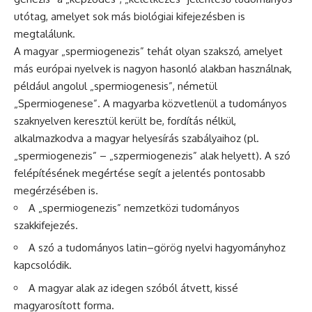
utótag, amelyet sok más biológiai kifejezésben is
megtalálunk.
A magyar „spermiogenezis” tehát olyan szakszó, amelyet
más európai nyelvek is nagyon hasonló alakban használnak,
például angolul „spermiogenesis”, németül
„Spermiogenese”. A magyarba közvetlenül a tudományos
szaknyelven keresztül került be, fordítás nélkül,
alkalmazkodva a magyar helyesírás szabályaihoz (pl.
„spermiogenezis” – „szpermiogenezis” alak helyett). A szó
felépítésének megértése segít a jelentés pontosabb
megérzésében is.
A „spermiogenezis” nemzetközi tudományos
szakkifejezés.
A szó a tudományos latin–görög nyelvi hagyományhoz
kapcsolódik.
A magyar alak az idegen szóból átvett, kissé
magyarosított forma.