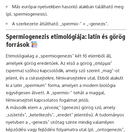
Más európai nyelvekben hasonló alakban található meg
(pl. spermiogenesis).
A szerkezete átlátható: „spermio-” + „-genezis”.
Spermiogenezis etimológiája: latin és görög
források
Etimológiailag a „spermiogenezis” két fő elemből áll,
amelyek görög eredetűek. Az első a görög „σπέρμα”
(sperma) szóhoz kapcsolódik, amely szó szerint „mag”-ot
jelent, és a csírasejtekre, hímivarsejtekre utal. Ebből alakult
ki a latin „spermium” forma, amelyet a modern biológia
egységesen átvett. A „spermio-” tehát a maggal,
hímivarsejttel kapcsolatos fogalmat jelöli.
A második elem a „γένεσις” (genezis) görög szó, amely
„születés”, „keletkezés”, „eredet” jelentésű. A tudományos
nyelvben a „-genezis” utótag szinte mindig valamilyen
képződési vagy fejlődési folyamatra utal (pl. „ontogenezis”,