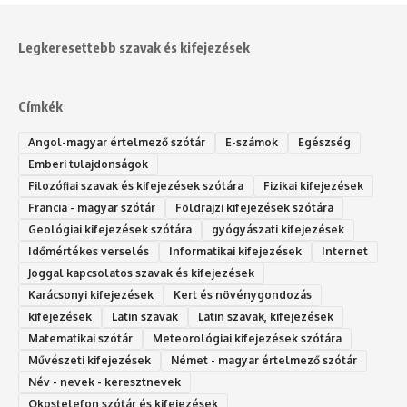
Legkeresettebb szavak és kifejezések
Címkék
Angol-magyar értelmező szótár
E-számok
Egészség
Emberi tulajdonságok
Filozófiai szavak és kifejezések szótára
Fizikai kifejezések
Francia - magyar szótár
Földrajzi kifejezések szótára
Geológiai kifejezések szótára
gyógyászati kifejezések
Időmértékes verselés
Informatikai kifejezések
Internet
Joggal kapcsolatos szavak és kifejezések
Karácsonyi kifejezések
Kert és növénygondozás
kifejezések
Latin szavak
Latin szavak, kifejezések
Matematikai szótár
Meteorológiai kifejezések szótára
Művészeti kifejezések
Német - magyar értelmező szótár
Név - nevek - keresztnevek
Okostelefon szótár és kifejezések