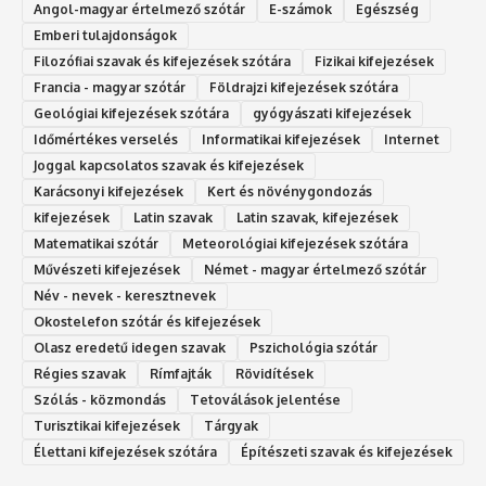
Angol-magyar értelmező szótár
E-számok
Egészség
Emberi tulajdonságok
Filozófiai szavak és kifejezések szótára
Fizikai kifejezések
Francia - magyar szótár
Földrajzi kifejezések szótára
Geológiai kifejezések szótára
gyógyászati kifejezések
Időmértékes verselés
Informatikai kifejezések
Internet
Joggal kapcsolatos szavak és kifejezések
Karácsonyi kifejezések
Kert és növénygondozás
kifejezések
Latin szavak
Latin szavak, kifejezések
Matematikai szótár
Meteorológiai kifejezések szótára
Művészeti kifejezések
Német - magyar értelmező szótár
Név - nevek - keresztnevek
Okostelefon szótár és kifejezések
Olasz eredetű idegen szavak
Ps‮gólohciz‬ia s‮átóz‬r
Régies szavak
Rímfajták
Rövidítések
Szólás - közmondás
Tetoválások jelentése
Turisztikai kifejezések
Tárgyak
Élettani kifejezések szótára
Építészeti szavak és kifejezések