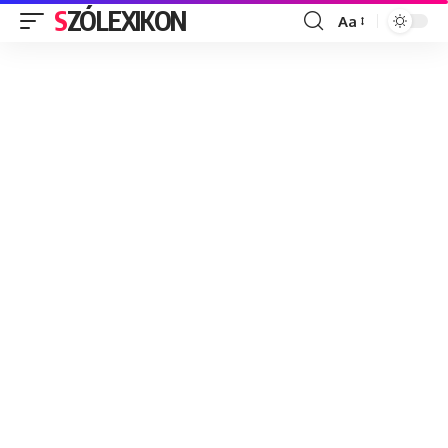
SZÓLEXIKON
Aa
Font
Resizer