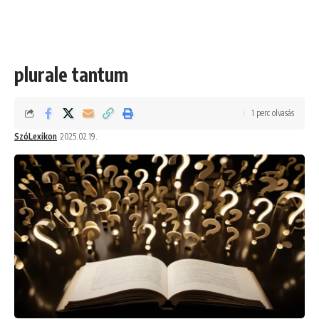
plurale tantum
1 perc olvasás
SzóLexikon
2025.02.19.