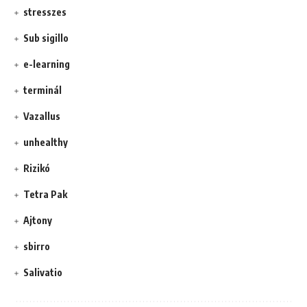
stresszes
Sub sigillo
e-learning
terminál
Vazallus
unhealthy
Rizikó
Tetra Pak
Ajtony
sbirro
Salivatio