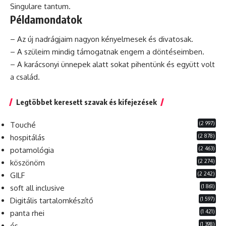
Singulare tantum.
Példamondatok
– Az új nadrágjaim nagyon kényelmesek
és
divatosak.
– A szüleim mindig támogatnak engem a döntéseimben.
– A karácsonyi ünnepek alatt sokat pihentünk és együtt volt
a család.
Legtöbbet keresett szavak és kifejezések
(2 997)
Touché
(2 878)
hospitálás
(2 463)
potamológia
(2 274)
köszönöm
(2 242)
GILF
(1 861)
soft all inclusive
(1 597)
Digitális tartalomkészítő
(1 421)
panta rhei
(1 398)
és