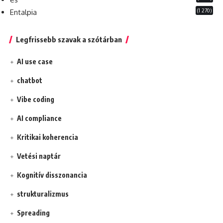
(1 270)
Entalpia
Legfrissebb szavak a szótárban
AI use case
chatbot
Vibe coding
AI compliance
Kritikai koherencia
Vetési naptár
Kognitív disszonancia
strukturalizmus
Spreading