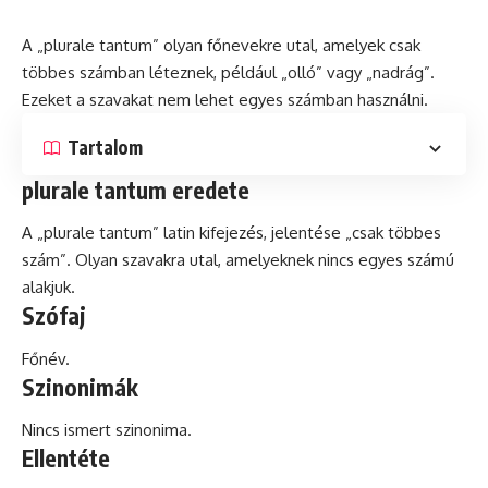
A „plurale tantum” olyan főnevekre utal, amelyek csak
többes számban léteznek, például „olló” vagy „nadrág”.
Ezeket a szavakat nem lehet egyes számban használni.
Tartalom
plurale tantum eredete
A „plurale tantum”
latin
kifejezés, jelentése „csak többes
szám”. Olyan szavakra utal, amelyeknek nincs egyes számú
alakjuk.
Szófaj
Főnév.
Szinonimák
Nincs ismert szinonima.
Ellentéte