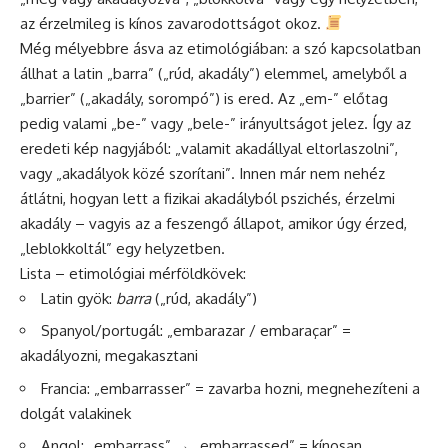
az érzelmileg is kínos zavarodottságot okoz.
Még mélyebbre ásva az etimológiában: a szó kapcsolatban
állhat a latin „barra” („rúd, akadály”) elemmel, amelyből a
„barrier” („akadály, sorompó”) is ered. Az „em-” előtag
pedig valami „be-” vagy „bele-” irányultságot jelez. Így az
eredeti kép nagyjából: „valamit akadállyal eltorlaszolni”,
vagy „akadályok közé szorítani”. Innen már nem nehéz
átlátni, hogyan lett a fizikai akadályból pszichés, érzelmi
akadály – vagyis az a feszengő állapot, amikor úgy érzed,
„leblokkoltál” egy helyzetben.
Lista – etimológiai mérföldkövek:
Latin gyök:
barra
(„rúd, akadály”)
Spanyol/portugál: „embarazar / embaraçar” =
akadályozni, megakasztani
Francia: „embarrasser” = zavarba hozni, megnehezíteni a
dolgát valakinek
Angol: „embarrass” → „embarrassed” = kínosan,