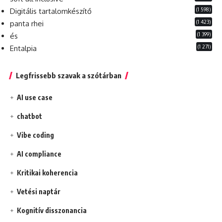
(1 598)
Digitális tartalomkészítő
(1 423)
panta rhei
(1 399)
és
(1 271)
Entalpia
Legfrissebb szavak a szótárban
AI use case
chatbot
Vibe coding
AI compliance
Kritikai koherencia
Vetési naptár
Kognitív disszonancia