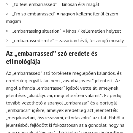
„to feel embarrassed” = kínosan érzi magát
„I’m so embarrassed” = nagyon kellemetlenül érzem
magam
„embarrassing situation” = kínos / kellemetlen helyzet
„embarrassed smile” = zavarban lévő, feszengő mosoly
Az „embarrassed” szó eredete és
etimológiája
Az „embarrassed” szó története meglepően kalandos, és
eredetileg egyáltalán nem „zavarba jövést” jelentett. Az
angol a francia „embarrasser” igéből vette át, amelynek
jelentése: „akadályozni, megnehezíteni valamit”. Ez pedig
tovább vezethető a spanyol „embarazar” és a portugál
„embaraçar” igékre, amelyek eredetileg azt jelentették:
„megakasztani, összezavarni, eltorlaszolni” az utat. Ebből a
jelentésből fejlődött ki fokozatosan az a gondolat, hogy ha
„meg vagy akadályozva”, „blokkolva” vagy egy helyzetben,