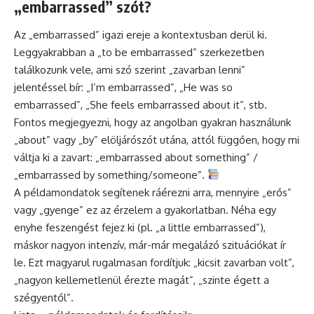
„embarrassed” szót?
Az „embarrassed” igazi ereje a kontextusban derül ki.
Leggyakrabban a „to be embarrassed” szerkezetben
találkozunk vele, ami szó szerint „zavarban lenni”
jelentéssel bír: „I’m embarrassed”, „He was so
embarrassed”, „She feels embarrassed about it”, stb.
Fontos megjegyezni, hogy az angolban gyakran használunk
„about” vagy „by” elöljárószót utána, attól függően, hogy mi
váltja ki a zavart: „embarrassed about something” /
„embarrassed by something/someone”.
A példamondatok segítenek ráérezni arra, mennyire „erős”
vagy „gyenge” ez az érzelem a gyakorlatban. Néha egy
enyhe feszengést fejez ki (pl. „a little embarrassed”),
máskor nagyon intenzív, már-már megalázó szituációkat ír
le. Ezt magyarul rugalmasan fordítjuk: „kicsit zavarban volt”,
„nagyon kellemetlenül érezte magát”, „szinte égett a
szégyentől”.