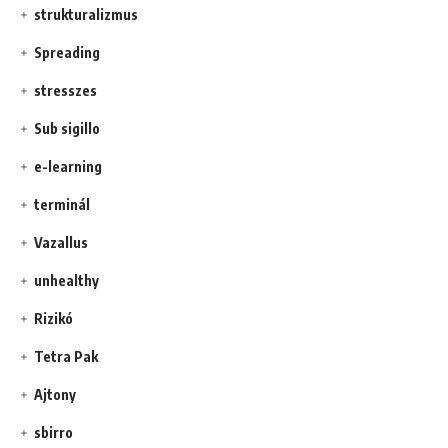
strukturalizmus
Spreading
stresszes
Sub sigillo
e-learning
terminál
Vazallus
unhealthy
Rizikó
Tetra Pak
Ajtony
sbirro