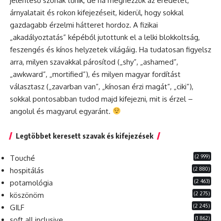
jelentésű szónak tűnik, de ha megnézzük az eredetét,
árnyalatait és rokon kifejezéseit, kiderül, hogy sokkal
gazdagabb érzelmi hátteret hordoz. A fizikai
„akadályoztatás” képéből jutottunk el a lelki blokkoltság,
feszengés és kínos helyzetek világáig. Ha tudatosan figyelsz
arra, milyen szavakkal párosítod („shy”, „ashamed”,
„awkward”, „mortified”), és milyen magyar fordítást
választasz („zavarban van”, „kínosan érzi magát”, „ciki”),
sokkal pontosabban tudod majd kifejezni, mit is érzel –
angolul és magyarul egyaránt.
Legtöbbet keresett szavak és kifejezések
(2 999)
Touché
(2 880)
hospitálás
(2 463)
potamológia
(2 275)
köszönöm
(2 245)
GILF
(1 862)
soft all inclusive