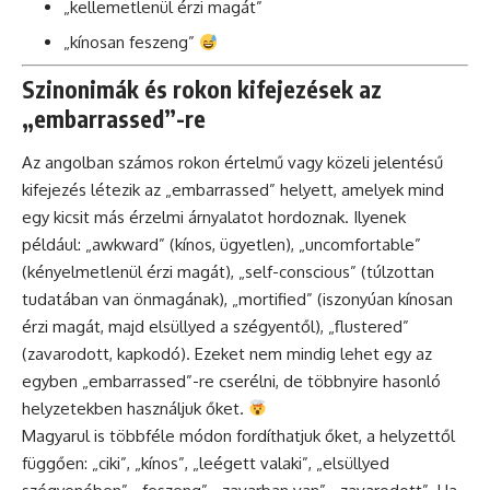
„kellemetlenül érzi magát”
„kínosan feszeng”
Szinonimák és rokon kifejezések az
„embarrassed”-re
Az angolban számos rokon értelmű vagy közeli jelentésű
kifejezés létezik az „embarrassed” helyett, amelyek mind
egy kicsit más érzelmi árnyalatot hordoznak. Ilyenek
például: „awkward” (kínos, ügyetlen), „uncomfortable”
(kényelmetlenül érzi magát), „self-conscious” (túlzottan
tudatában van önmagának), „mortified” (iszonyúan kínosan
érzi magát, majd elsüllyed a szégyentől), „flustered”
(zavarodott, kapkodó). Ezeket nem mindig lehet egy az
egyben „embarrassed”-re cserélni, de többnyire hasonló
helyzetekben használjuk őket.
Magyarul is többféle módon fordíthatjuk őket, a helyzettől
függően: „ciki”, „kínos”, „leégett valaki”, „elsüllyed