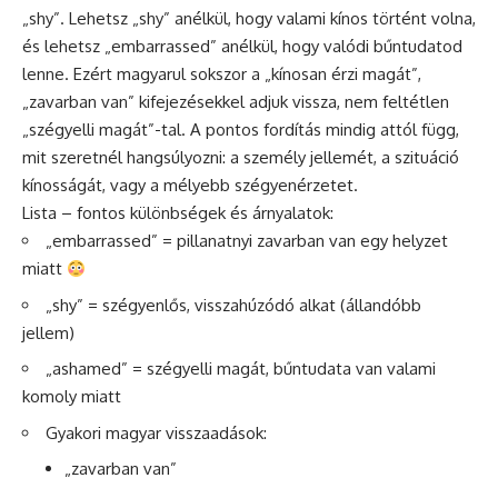
„shy”. Lehetsz „shy” anélkül, hogy valami kínos történt volna,
és lehetsz „embarrassed” anélkül, hogy valódi bűntudatod
lenne. Ezért magyarul sokszor a „kínosan érzi magát”,
„zavarban van” kifejezésekkel adjuk vissza, nem feltétlen
„szégyelli magát”-tal. A pontos fordítás mindig attól függ,
mit szeretnél hangsúlyozni: a személy jellemét, a szituáció
kínosságát, vagy a mélyebb szégyenérzetet.
Lista – fontos különbségek és árnyalatok:
„embarrassed” = pillanatnyi zavarban van egy helyzet
miatt
„shy” = szégyenlős, visszahúzódó alkat (állandóbb
jellem)
„ashamed” = szégyelli magát, bűntudata van valami
komoly miatt
Gyakori magyar visszaadások:
„zavarban van”