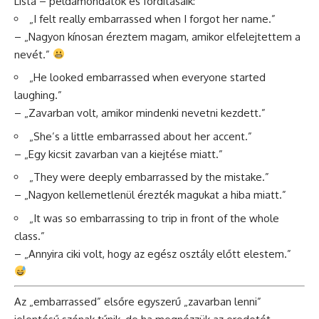
Lista – példamondatok és fordításaik:
„I felt really embarrassed when I forgot her name.”
– „Nagyon kínosan éreztem magam, amikor elfelejtettem a
nevét.”
„He looked embarrassed when everyone started
laughing.”
– „Zavarban volt, amikor mindenki nevetni kezdett.”
„She’s a little embarrassed about her accent.”
– „Egy kicsit zavarban van a kiejtése miatt.”
„They were deeply embarrassed by the mistake.”
– „Nagyon kellemetlenül érezték magukat a hiba miatt.”
„It was so embarrassing to trip in front of the whole
class.”
– „Annyira ciki volt, hogy az egész osztály előtt elestem.”
Az „embarrassed” elsőre egyszerű „zavarban lenni”