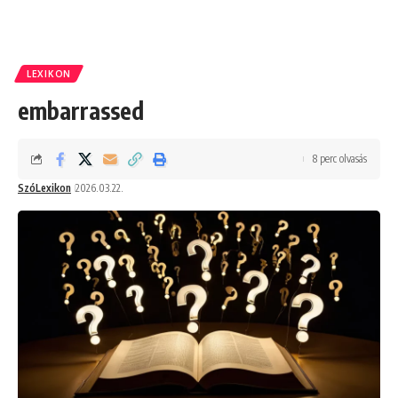
LEXIKON
embarrassed
8 perc olvasás
SzóLexikon
2026.03.22.