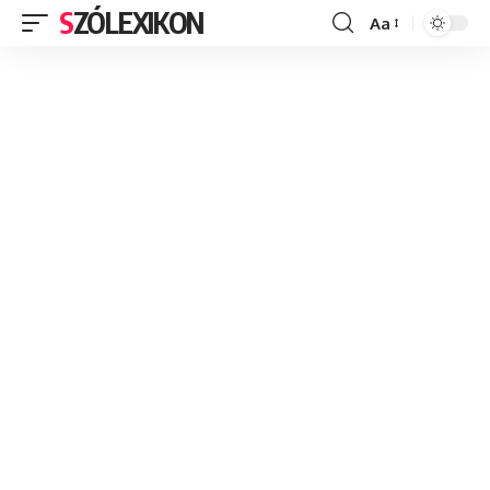
SZÓLEXIKON
Aa
Font
Resizer