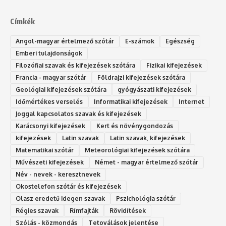
Címkék
Angol-magyar értelmező szótár
E-számok
Egészség
Emberi tulajdonságok
Filozófiai szavak és kifejezések szótára
Fizikai kifejezések
Francia - magyar szótár
Földrajzi kifejezések szótára
Geológiai kifejezések szótára
gyógyászati kifejezések
Időmértékes verselés
Informatikai kifejezések
Internet
Joggal kapcsolatos szavak és kifejezések
Karácsonyi kifejezések
Kert és növénygondozás
kifejezések
Latin szavak
Latin szavak, kifejezések
Matematikai szótár
Meteorológiai kifejezések szótára
Művészeti kifejezések
Német - magyar értelmező szótár
Név - nevek - keresztnevek
Okostelefon szótár és kifejezések
Olasz eredetű idegen szavak
Ps‮gólohciz‬ia s‮átóz‬r
Régies szavak
Rímfajták
Rövidítések
Szólás - közmondás
Tetoválások jelentése