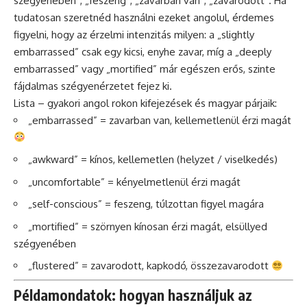
szégyenében”, „feszeng”, „zavarban van”, „zavarodott”. Ha
tudatosan szeretnéd használni ezeket angolul, érdemes
figyelni, hogy az érzelmi intenzitás milyen: a „slightly
embarrassed” csak egy kicsi, enyhe zavar, míg a „deeply
embarrassed” vagy „mortified” már egészen erős, szinte
fájdalmas szégyenérzetet fejez ki.
Lista – gyakori angol rokon kifejezések és magyar párjaik:
„embarrassed” = zavarban van, kellemetlenül érzi magát
„awkward” = kínos, kellemetlen (helyzet / viselkedés)
„uncomfortable” = kényelmetlenül érzi magát
„self-conscious” = feszeng, túlzottan figyel magára
„mortified” = szörnyen kínosan érzi magát, elsüllyed
szégyenében
„flustered” = zavarodott, kapkodó, összezavarodott
Példamondatok: hogyan használjuk az