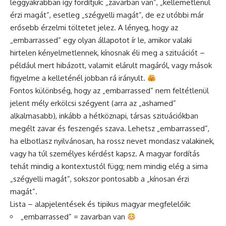
leggyakrabban így fordítjuk: „zavarban van”, „kellemetlenül
érzi magát”, esetleg „szégyelli magát”, de ez utóbbi már
erősebb érzelmi töltetet jelez. A lényeg, hogy az
„embarrassed” egy olyan állapotot ír le, amikor valaki
hirtelen kényelmetlennek, kínosnak éli meg a szituációt –
például mert hibázott, valamit elárult magáról, vagy mások
figyelme a kelleténél jobban rá irányult.
Fontos különbség, hogy az „embarrassed” nem feltétlenül
jelent mély erkölcsi szégyent (arra az „ashamed”
alkalmasabb), inkább a hétköznapi, társas szituációkban
megélt zavar és feszengés szava. Lehetsz „embarrassed”,
ha elbotlasz nyilvánosan, ha rossz nevet mondasz valakinek,
vagy ha túl személyes kérdést kapsz. A magyar fordítás
tehát mindig a kontextustól függ; nem mindig elég a sima
„szégyelli magát”, sokszor pontosabb a „kínosan érzi
magát”.
Lista – alapjelentések és tipikus magyar megfelelőik:
„embarrassed” = zavarban van