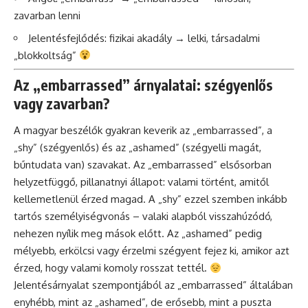
zavarban lenni
Jelentésfejlődés: fizikai akadály → lelki, társadalmi
„blokkoltság”
Az „embarrassed” árnyalatai: szégyenlős
vagy zavarban?
A magyar beszélők gyakran keverik az „embarrassed”, a
„shy” (szégyenlős) és az „ashamed” (szégyelli magát,
bűntudata van) szavakat. Az „embarrassed” elsősorban
helyzetfüggő, pillanatnyi állapot: valami történt, amitől
kellemetlenül érzed magad. A „shy” ezzel szemben inkább
tartós személyiségvonás – valaki alapból visszahúzódó,
nehezen nyílik meg mások előtt. Az „ashamed” pedig
mélyebb, erkölcsi vagy érzelmi szégyent fejez ki, amikor azt
érzed, hogy valami komoly rosszat tettél.
Jelentésárnyalat szempontjából az „embarrassed” általában
enyhébb, mint az „ashamed”, de erősebb, mint a puszta