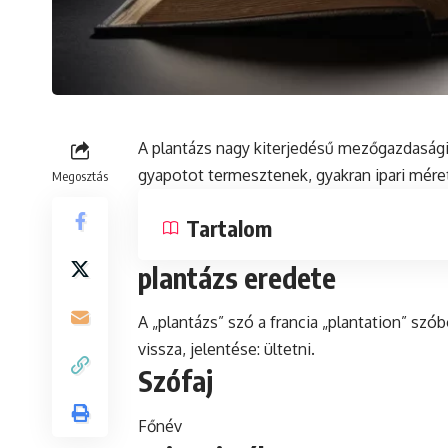
A plantázs nagy kiterjedésű mezőgazdasági 
gyapotot termesztenek, gyakran ipari mér
Megosztás
Tartalom
plantázs eredete
A „plantázs” szó a francia „plantation” szó
vissza, jelentése: ültetni.
Szófaj
Főnév