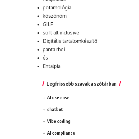
potamológia
köszönöm
GILF
soft all inclusive
Digitális tartalomkészítő
panta rhei
és
Entalpia
Legfrissebb szavak a szótárban
AI use case
chatbot
Vibe coding
AI compliance