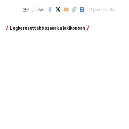
1 perc olvasás
Megosztás
Legkeresettebb szavak a lexikonban