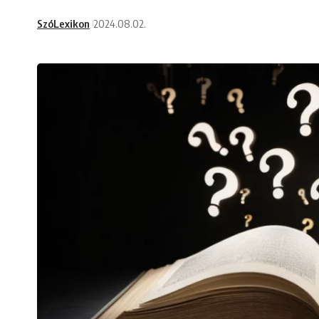
SzóLexikon
2024.08.02.