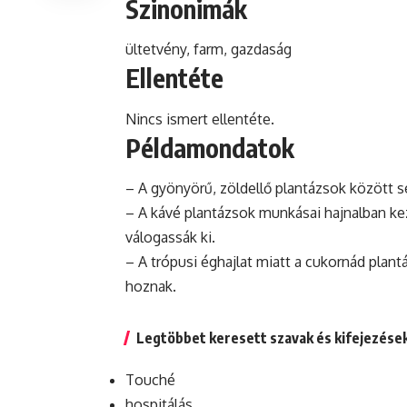
Szinonimák
ültetvény,
farm
, gazdaság
Ellentéte
Nincs ismert ellentéte.
Példamondatok
– A gyönyörű, zöldellő plantázsok között s
– A kávé plantázsok munkásai hajnalban ke
válogassák ki.
– A trópusi éghajlat miatt a cukornád pla
hoznak.
Legtöbbet keresett szavak és kifejezése
Touché
hospitálás