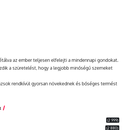
étálva az ember teljesen elfelejti a mindennapi gondokat.
zdik a szüretelést, hogy a legjobb minőségű szemeket
ntázsok rendkívül gyorsan növekednek és bőséges termést
k
(2 999)
(2 880)