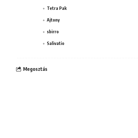
Tetra Pak
Ajtony
sbirro
Salivatio
Megosztás