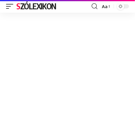
SZÓLEXIKON
Aa
Font
Resizer