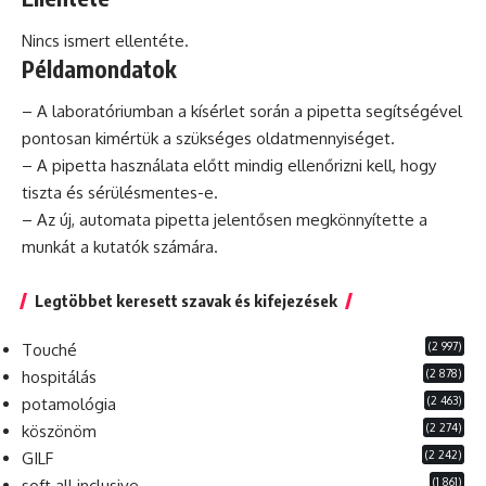
Nincs ismert ellentéte.
Példamondatok
– A laboratóriumban a kísérlet során a pipetta segítségével
pontosan kimértük a szükséges oldatmennyiséget.
– A pipetta használata előtt mindig ellenőrizni kell, hogy
tiszta és sérülésmentes-e.
– Az új,
automata
pipetta jelentősen megkönnyítette a
munkát a kutatók számára.
Legtöbbet keresett szavak és kifejezések
(2 997)
Touché
(2 878)
hospitálás
(2 463)
potamológia
(2 274)
köszönöm
(2 242)
GILF
(1 861)
soft all inclusive