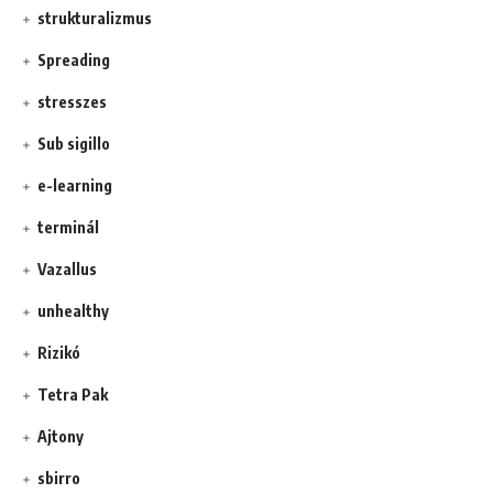
strukturalizmus
Spreading
stresszes
Sub sigillo
e-learning
terminál
Vazallus
unhealthy
Rizikó
Tetra Pak
Ajtony
sbirro