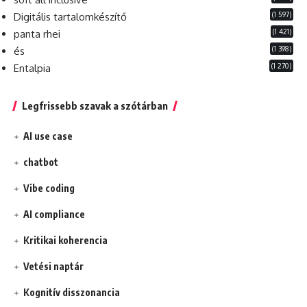
(1 597)
Digitális tartalomkészítő
(1 421)
panta rhei
(1 398)
és
(1 270)
Entalpia
Legfrissebb szavak a szótárban
AI use case
chatbot
Vibe coding
AI compliance
Kritikai koherencia
Vetési naptár
Kognitív disszonancia