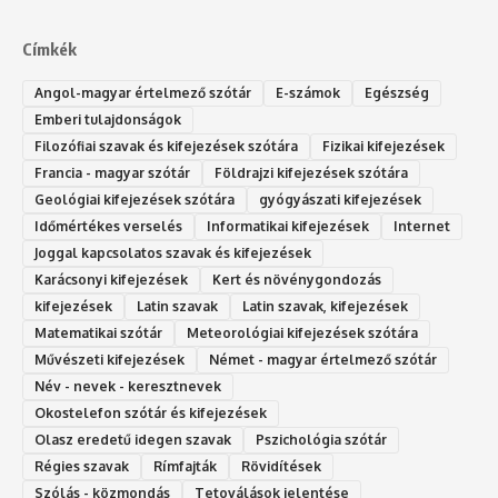
Címkék
Angol-magyar értelmező szótár
E-számok
Egészség
Emberi tulajdonságok
Filozófiai szavak és kifejezések szótára
Fizikai kifejezések
Francia - magyar szótár
Földrajzi kifejezések szótára
Geológiai kifejezések szótára
gyógyászati kifejezések
Időmértékes verselés
Informatikai kifejezések
Internet
Joggal kapcsolatos szavak és kifejezések
Karácsonyi kifejezések
Kert és növénygondozás
kifejezések
Latin szavak
Latin szavak, kifejezések
Matematikai szótár
Meteorológiai kifejezések szótára
Művészeti kifejezések
Német - magyar értelmező szótár
Név - nevek - keresztnevek
Okostelefon szótár és kifejezések
Olasz eredetű idegen szavak
Ps‮gólohciz‬ia s‮átóz‬r
Régies szavak
Rímfajták
Rövidítések
Szólás - közmondás
Tetoválások jelentése