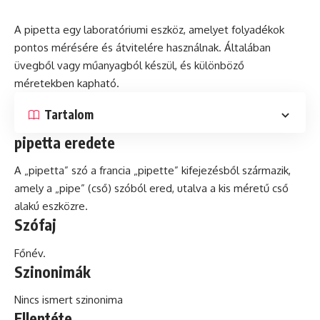
A
pipetta
egy laboratóriumi eszköz, amelyet folyadékok
pontos mérésére
és
átvitelére használnak. Általában
üvegből vagy műanyagból készül, és különböző
méretekben kapható.
Tartalom
pipetta eredete
A „pipetta” szó a francia „pipette” kifejezésből származik,
amely a „pipe” (cső) szóból ered, utalva a kis méretű cső
alakú eszközre.
Szófaj
Főnév.
Szinonimák
Nincs ismert szinonima
Ellentéte