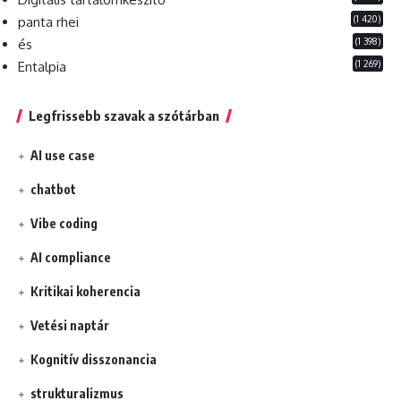
(1 420)
panta rhei
(1 398)
és
(1 269)
Entalpia
Legfrissebb szavak a szótárban
AI use case
chatbot
Vibe coding
AI compliance
Kritikai koherencia
Vetési naptár
Kognitív disszonancia
strukturalizmus