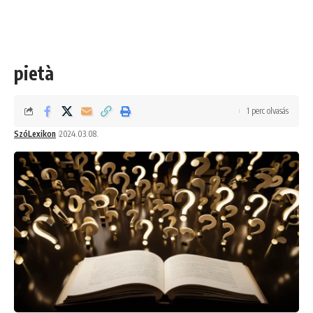
pietà
1 perc olvasás
SzóLexikon
2024.03.08.