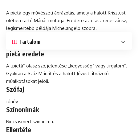
A pietà egy művészeti ábrázolás, amely a halott Krisztust
ölében tartó Máriát mutatja. Eredete az olasz
reneszánsz
,
legismertebb példája Michelangelo szobra.
Tartalom
pietà eredete
A „pietà” olasz szó, jelentése „kegyesség” vagy „irgalom”.
Gyakran a Szűz Máriát
és
a halott Jézust ábrázoló
műalkotásokat jelöli.
Szófaj
főnév
Szinonimák
Nincs ismert szinonima.
Ellentéte