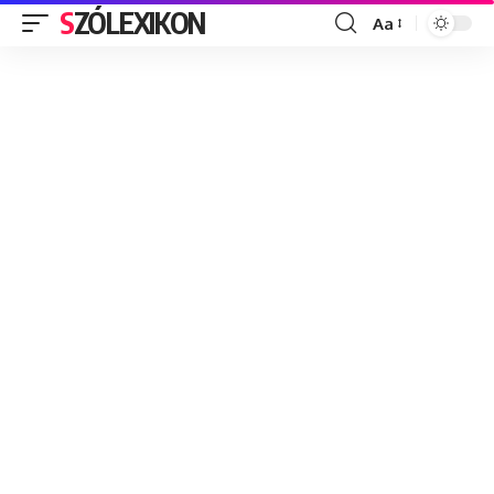
SZÓLEXIKON
Aa
Font
Resizer