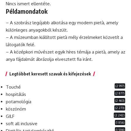
Nincs ismert ellentéte.
Példamondatok
– A szobrász legújabb alkotása egy
modern
pietà, amely
különleges anyagokból készült.
– A múzeumban kiállított pietà mély érzelmeket közvetít a
látogatók felé.
– A középkori művészet egyik híres témája a pietà, amely az
anya fájdalmát ábrázolja elvesztett fia iránt.
Legtöbbet keresett szavak és kifejezések
(2 997)
Touché
(2 877)
hospitálás
(2 463)
potamológia
(2 273)
köszönöm
(2 242)
GILF
(1 856)
soft all inclusive
(1 594)
Digitális tartalomkészítő