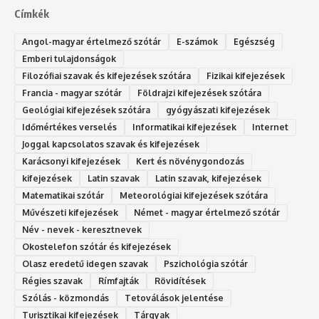
Címkék
Angol-magyar értelmező szótár
E-számok
Egészség
Emberi tulajdonságok
Filozófiai szavak és kifejezések szótára
Fizikai kifejezések
Francia - magyar szótár
Földrajzi kifejezések szótára
Geológiai kifejezések szótára
gyógyászati kifejezések
Időmértékes verselés
Informatikai kifejezések
Internet
Joggal kapcsolatos szavak és kifejezések
Karácsonyi kifejezések
Kert és növénygondozás
kifejezések
Latin szavak
Latin szavak, kifejezések
Matematikai szótár
Meteorológiai kifejezések szótára
Művészeti kifejezések
Német - magyar értelmező szótár
Név - nevek - keresztnevek
Okostelefon szótár és kifejezések
Olasz eredetű idegen szavak
Ps‮gólohciz‬ia s‮átóz‬r
Régies szavak
Rímfajták
Rövidítések
Szólás - közmondás
Tetoválások jelentése
Turisztikai kifejezések
Tárgyak