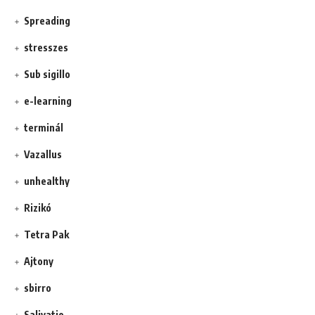
Spreading
stresszes
Sub sigillo
e-learning
terminál
Vazallus
unhealthy
Rizikó
Tetra Pak
Ajtony
sbirro
Salivatio