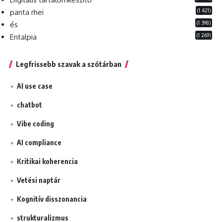
(1 421)
panta rhei
(1 398)
és
(1 269)
Entalpia
Legfrissebb szavak a szótárban
AI use case
chatbot
Vibe coding
AI compliance
Kritikai koherencia
Vetési naptár
Kognitív disszonancia
strukturalizmus