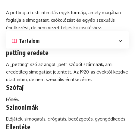
A
petting
a testi
intimitás
egyik formája, amely magában
foglalja a simogatást, csókolózást és egyéb szexuális
érintkezést, de nem vezet teljes közösüléshez.
Tartalom
petting eredete
A „petting” szó az angol „pet” szóból származik, ami
eredetileg simogatást jelentett. Az 1920-as évektől kezdve
utalt
intim
, de nem szexuális érintkezésre.
Szófaj
Főnév.
Szinonimák
Előjáték, simogatás, cirógatás, becézgetés, gyengédkedés.
Ellentéte