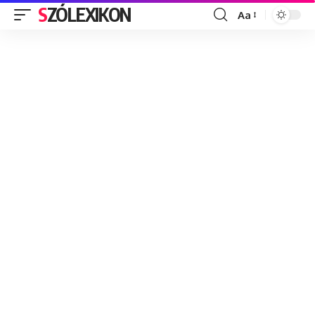
SZÓLEXIKON
Aa
Font
Resizer