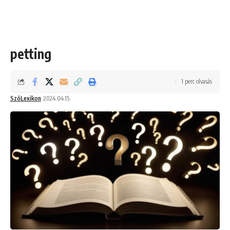
petting
1 perc olvasás
SzóLexikon
2024.04.15.