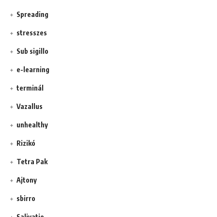
Spreading
stresszes
Sub sigillo
e-learning
terminál
Vazallus
unhealthy
Rizikó
Tetra Pak
Ajtony
sbirro
Salivatio