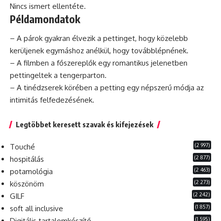
Nincs ismert ellentéte.
Példamondatok
– A párok gyakran élvezik a pettinget, hogy közelebb
kerüljenek egymáshoz anélkül, hogy továbblépnének.
– A filmben a főszereplők egy romantikus jelenetben
pettingeltek a tengerparton.
– A tinédzserek körében a petting egy népszerű módja az
intimitás felfedezésének.
Legtöbbet keresett szavak és kifejezések
(2 997)
Touché
(2 877)
hospitálás
(2 463)
potamológia
(2 273)
köszönöm
(2 242)
GILF
(1 857)
soft all inclusive
(1 595)
Digitális tartalomkészítő