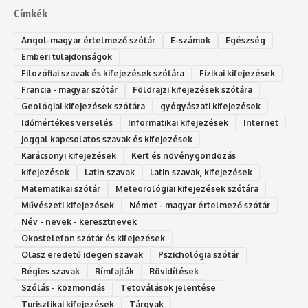
Címkék
Angol-magyar értelmező szótár
E-számok
Egészség
Emberi tulajdonságok
Filozófiai szavak és kifejezések szótára
Fizikai kifejezések
Francia - magyar szótár
Földrajzi kifejezések szótára
Geológiai kifejezések szótára
gyógyászati kifejezések
Időmértékes verselés
Informatikai kifejezések
Internet
Joggal kapcsolatos szavak és kifejezések
Karácsonyi kifejezések
Kert és növénygondozás
kifejezések
Latin szavak
Latin szavak, kifejezések
Matematikai szótár
Meteorológiai kifejezések szótára
Művészeti kifejezések
Német - magyar értelmező szótár
Név - nevek - keresztnevek
Okostelefon szótár és kifejezések
Olasz eredetű idegen szavak
Ps‮gólohciz‬ia s‮átóz‬r
Régies szavak
Rímfajták
Rövidítések
Szólás - közmondás
Tetoválások jelentése
Turisztikai kifejezések
Tárgyak