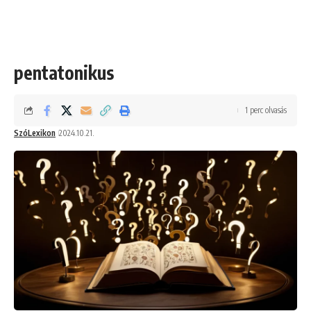
pentatonikus
1 perc olvasás
SzóLexikon
2024.10.21.