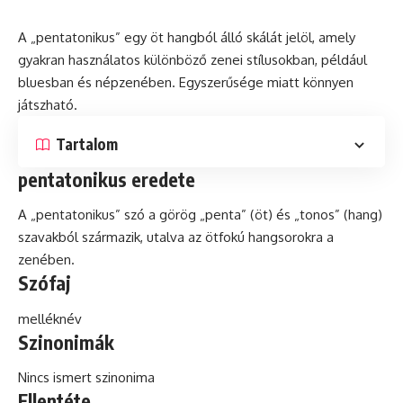
A „pentatonikus” egy öt hangból álló skálát jelöl, amely
gyakran használatos különböző zenei stílusokban, például
bluesban
és
népzenében. Egyszerűsége miatt könnyen
játszható.
Tartalom
pentatonikus eredete
A „pentatonikus” szó a görög „penta” (öt) és „tonos” (hang)
szavakból származik, utalva az ötfokú hangsorokra a
zenében.
Szófaj
melléknév
Szinonimák
Nincs ismert szinonima
Ellentéte