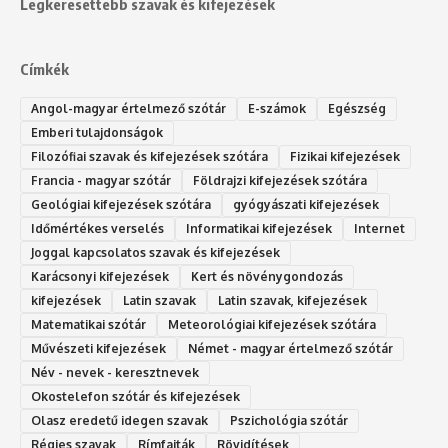
Legkeresettebb szavak és kifejezések
Címkék
Angol-magyar értelmező szótár
E-számok
Egészség
Emberi tulajdonságok
Filozófiai szavak és kifejezések szótára
Fizikai kifejezések
Francia - magyar szótár
Földrajzi kifejezések szótára
Geológiai kifejezések szótára
gyógyászati kifejezések
Időmértékes verselés
Informatikai kifejezések
Internet
Joggal kapcsolatos szavak és kifejezések
Karácsonyi kifejezések
Kert és növénygondozás
kifejezések
Latin szavak
Latin szavak, kifejezések
Matematikai szótár
Meteorológiai kifejezések szótára
Művészeti kifejezések
Német - magyar értelmező szótár
Név - nevek - keresztnevek
Okostelefon szótár és kifejezések
Olasz eredetű idegen szavak
Ps‮gólohciz‬ia s‮átóz‬r
Régies szavak
Rímfajták
Rövidítések