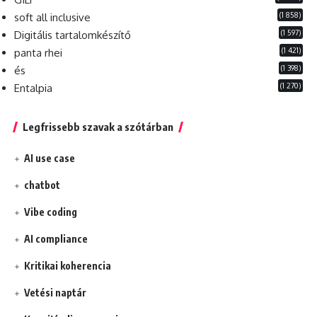
(1 858)
soft all inclusive
(1 597)
Digitális tartalomkészítő
(1 421)
panta rhei
(1 398)
és
(1 270)
Entalpia
Legfrissebb szavak a szótárban
AI use case
chatbot
Vibe coding
AI compliance
Kritikai koherencia
Vetési naptár