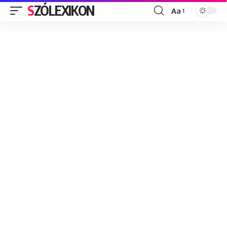
SZÓLEXIKON
Aa
Font
Resizer