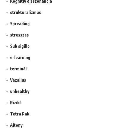
Kognitív disszonancia
strukturalizmus
Spreading
stresszes
Sub sigillo
e-learning
terminál
Vazallus
unhealthy
Rizikó
Tetra Pak
Ajtony