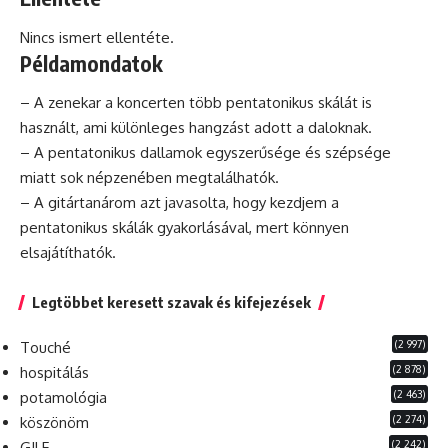
Nincs ismert ellentéte.
Példamondatok
– A zenekar a koncerten több pentatonikus skálát is
használt, ami különleges hangzást adott a daloknak.
– A pentatonikus dallamok egyszerűsége és szépsége
miatt sok népzenében megtalálhatók.
– A gitártanárom azt javasolta, hogy kezdjem a
pentatonikus skálák gyakorlásával, mert könnyen
elsajátíthatók.
Legtöbbet keresett szavak és kifejezések
(2 997)
Touché
(2 878)
hospitálás
(2 463)
potamológia
(2 274)
köszönöm
(2 242)
GILF