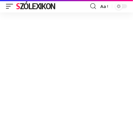
SZÓLEXIKON
Aa
Font
Resizer