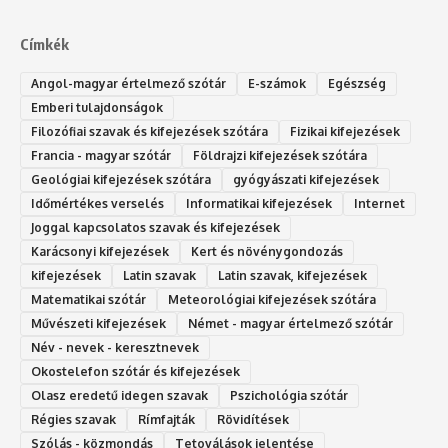
Címkék
Angol-magyar értelmező szótár
E-számok
Egészség
Emberi tulajdonságok
Filozófiai szavak és kifejezések szótára
Fizikai kifejezések
Francia - magyar szótár
Földrajzi kifejezések szótára
Geológiai kifejezések szótára
gyógyászati kifejezések
Időmértékes verselés
Informatikai kifejezések
Internet
Joggal kapcsolatos szavak és kifejezések
Karácsonyi kifejezések
Kert és növénygondozás
kifejezések
Latin szavak
Latin szavak, kifejezések
Matematikai szótár
Meteorológiai kifejezések szótára
Művészeti kifejezések
Német - magyar értelmező szótár
Név - nevek - keresztnevek
Okostelefon szótár és kifejezések
Olasz eredetű idegen szavak
Ps‮gólohciz‬ia s‮átóz‬r
Régies szavak
Rímfajták
Rövidítések
Szólás - közmondás
Tetoválások jelentése