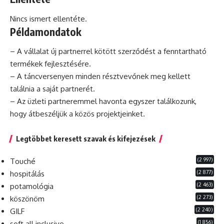
Nincs ismert ellentéte.
Példamondatok
– A vállalat új partnerrel kötött szerződést a fenntartható
termékek fejlesztésére.
– A táncversenyen minden résztvevőnek meg kellett
találnia a saját partnerét.
– Az üzleti partneremmel havonta egyszer találkozunk,
hogy átbeszéljük a közös projektjeinket.
Legtöbbet keresett szavak és kifejezések
(2 997)
Touché
(2 877)
hospitálás
(2 463)
potamológia
(2 273)
köszönöm
(2 240)
GILF
(1 856)
soft all inclusive