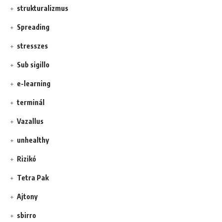
strukturalizmus
Spreading
stresszes
Sub sigillo
e-learning
terminál
Vazallus
unhealthy
Rizikó
Tetra Pak
Ajtony
sbirro