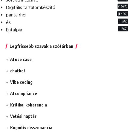
(1 594)
Digitális tartalomkészítő
(1 420)
panta rhei
(1 398)
és
(1 269)
Entalpia
Legfrissebb szavak a szótárban
AI use case
chatbot
Vibe coding
AI compliance
Kritikai koherencia
Vetési naptár
Kognitív disszonancia