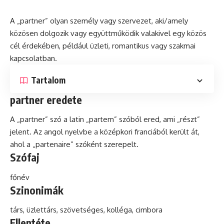
A „partner” olyan személy vagy szervezet, aki/amely
közösen dolgozik vagy együttműködik valakivel egy közös
cél érdekében, például üzleti, romantikus vagy szakmai
kapcsolatban.
Tartalom
partner eredete
A „partner”
szó
a
latin
„partem” szóból ered, ami „részt”
jelent. Az angol nyelvbe a középkori franciából került át,
ahol a „partenaire” szóként szerepelt.
Szófaj
főnév
Szinonimák
társ, üzlettárs, szövetséges,
kolléga
, cimbora
Ellentéte