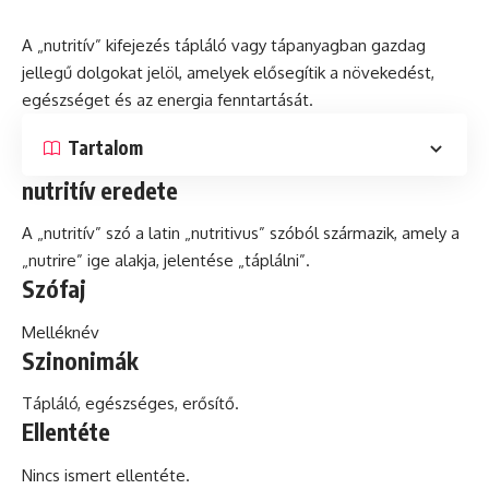
A „nutritív” kifejezés tápláló vagy tápanyagban gazdag
jellegű dolgokat jelöl, amelyek elősegítik a növekedést,
egészséget és az
energia
fenntartását.
Tartalom
nutritív eredete
A „nutritív” szó a
latin
„nutritivus” szóból származik, amely a
„nutrire” ige alakja, jelentése „táplálni”.
Szófaj
Melléknév
Szinonimák
Tápláló,
egészséges
, erősítő.
Ellentéte
Nincs ismert ellentéte.