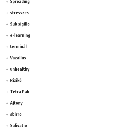
Spreading
stresszes
Sub sigillo
e-learning
terminál
Vazallus
unhealthy
Rizikó
Tetra Pak
Ajtony
sbirro
Salivatio