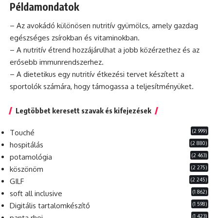
Példamondatok
– Az
avokádó
különösen nutritív gyümölcs, amely gazdag
egészséges zsírokban és vitaminokban.
– A nutritív étrend hozzájárulhat a jobb közérzethez és az
erősebb immunrendszerhez.
– A
dietetikus
egy nutritív étkezési tervet készített a
sportolók számára, hogy támogassa a teljesítményüket.
Legtöbbet keresett szavak és kifejezések
(2 999)
Touché
(2 880)
hospitálás
(2 463)
potamológia
(2 275)
köszönöm
(2 245)
GILF
(1 862)
soft all inclusive
(1 598)
Digitális tartalomkészítő
(1 423)
panta rhei