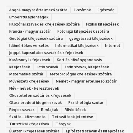
Angol-magyar értelmező szótár
E-számok
Egészség
Emberi tulajdonságok
Filozófiai szavak és kifejezések szótára
Fizikai kifejezések
Francia - magyar szótár
Földrajzi kifejezések szótára
Geológiai kifejezések szótára
gyógyászati kifejezések
Időmértékes verselés
Informatikai kifejezések
Internet
Joggal kapcsolatos szavak és kifejezések
Karácsonyi kifejezések
Kert és növénygondozás
kifejezések
Latin szavak
Latin szavak, kifejezések
Matematikai szótár
Meteorológiai kifejezések szótára
Művészeti kifejezések
Német - magyar értelmező szótár
Név - nevek - keresztnevek
Okostelefon szótár és kifejezések
Olasz eredetű idegen szavak
Ps‮gólohciz‬ia s‮átóz‬r
Régies szavak
Rímfajták
Rövidítések
Szólás - közmondás
Tetoválások jelentése
Turisztikai kifejezések
Tárgyak
Élettani kifejezések szótára
Építészeti szavak és kifejezések