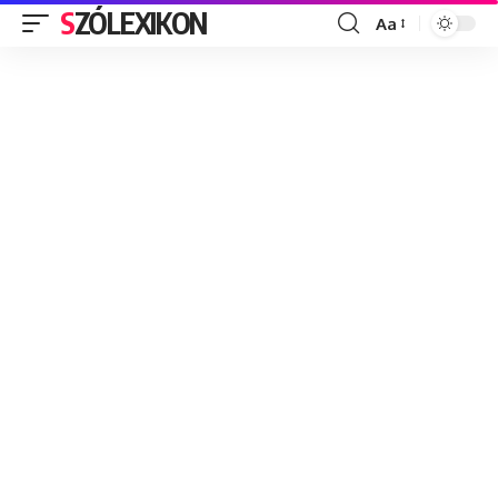
SZÓLEXIKON
Aa
Font
Resizer