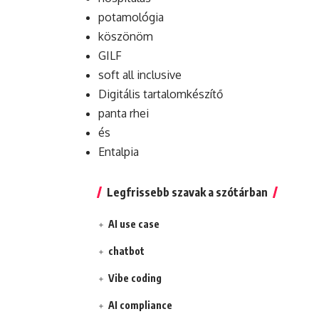
potamológia
köszönöm
GILF
soft all inclusive
Digitális tartalomkészítő
panta rhei
és
Entalpia
Legfrissebb szavak a szótárban
AI use case
chatbot
Vibe coding
AI compliance