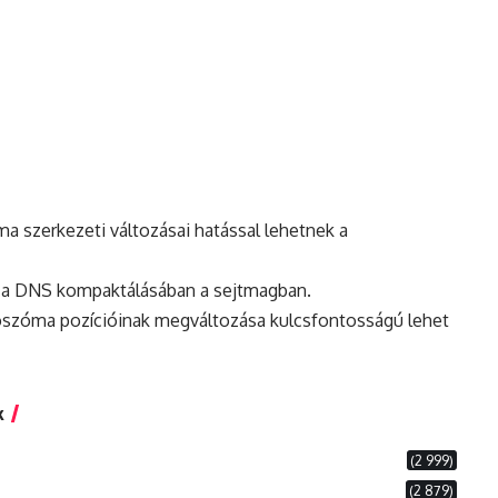
a szerkezeti változásai hatással lehetnek a
k a DNS kompaktálásában a sejtmagban.
szóma pozícióinak megváltozása kulcsfontosságú lehet
k
(2 999)
(2 879)