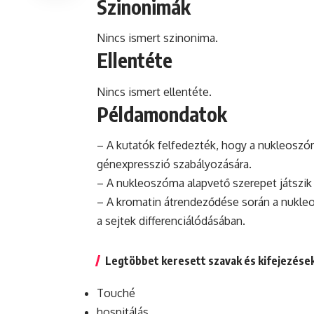
Szinonimák
Nincs ismert szinonima.
Ellentéte
Nincs ismert ellentéte.
Példamondatok
– A kutatók felfedezték, hogy a nukleoszóm
génexpresszió szabályozására.
– A nukleoszóma alapvető szerepet játszi
– A
kromatin
átrendeződése során a nukleo
a sejtek differenciálódásában.
Legtöbbet keresett szavak és kifejezése
Touché
hospitálás