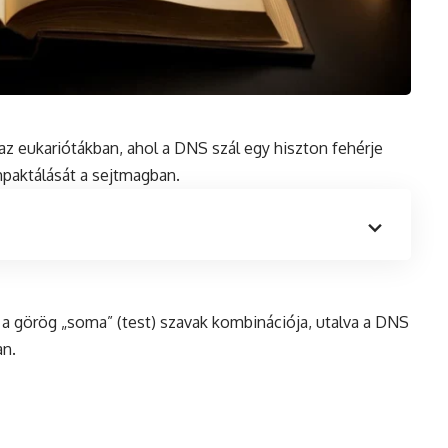
az eukariótákban, ahol a DNS szál egy
hiszton
fehérje
paktálását a sejtmagban.
 a görög „soma” (test) szavak kombinációja, utalva a DNS
an.