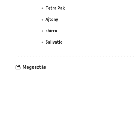
Tetra Pak
Ajtony
sbirro
Salivatio
Megosztás