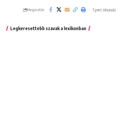
1 perc olvasás
Megosztás
Legkeresettebb szavak a lexikonban