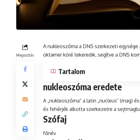
A nukleoszóma a
DNS
szerkezeti egysége 
oktamer köré tekeredik, segítve a DNS kom
Megosztás
Tartalom
nukleoszóma eredete
A „nukleoszóma” a
latin
„nucleus” (mag) és
és fehérjék alkotta szerkezetre a sejtmagb
Szófaj
főnév