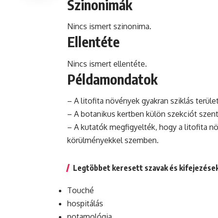
Szinonimák
Nincs ismert szinonima.
Ellentéte
Nincs ismert ellentéte.
Példamondatok
– A litofita növények gyakran sziklás terüle
– A
botanikus
kertben külön szekciót szente
– A kutatók megfigyelték, hogy a litofita n
körülményekkel szemben.
Legtöbbet keresett szavak és kifejezése
Touché
hospitálás
potamológia