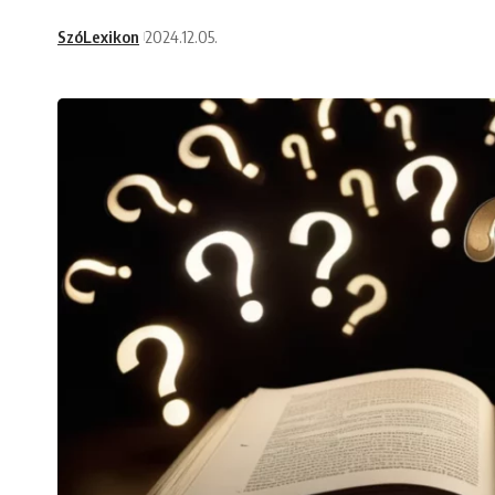
SzóLexikon
2024.12.05.