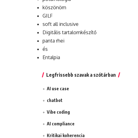
köszönöm
GILF
soft all inclusive
Digitális tartalomkészítő
panta rhei
és
Entalpia
Legfrissebb szavak a szótárban
AI use case
chatbot
Vibe coding
AI compliance
Kritikai koherencia