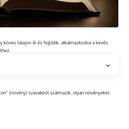
gy köves talajon él
és
fejlődik, alkalmazkodva a kevés
thez.
phyton” (növény) szavakból származik, olyan növényeket