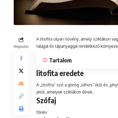
A litofita olyan növény, amely sziklákon va
talajjal és tápanyaggal rendelkező környeze
Megosztás
Tartalom
litofita eredete
A „litofita” szó a görög „lithos” (kő) és „
jelöl, amelyek sziklákon élnek.
Szófaj
főnév