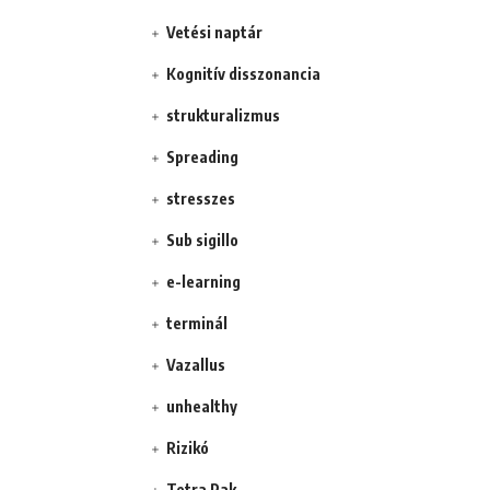
Vetési naptár
Kognitív disszonancia
strukturalizmus
Spreading
stresszes
Sub sigillo
e-learning
terminál
Vazallus
unhealthy
Rizikó
Tetra Pak