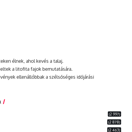
teken élnek, ahol kevés a talaj.
ltek a litofita fajok bemutatására.
övények ellenállóbbak a szélsőséges időjárási
k
(2 997)
(2 878)
(2 463)