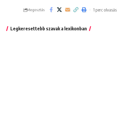
1 perc olvasás
Megosztás
Legkeresettebb szavak a lexikonban