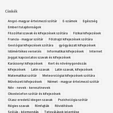
Címkék
Angol-magyar értelmező szótár
E-számok
Egészség
Emberi tulajdonságok
Filozófiai szavak és kifejezések szótára
Fizikai kifejezések
Francia - magyar szótár
Földrajzi kifejezések szótára
Geológiai kifejezések szótára
gyógyászati kifejezések
Időmértékes verselés
Informatikai kifejezések
Internet
Joggal kapcsolatos szavak és kifejezések
Karácsonyi kifejezések
Kert és növénygondozás
kifejezések
Latin szavak
Latin szavak, kifejezések
Matematikai szótár
Meteorológiai kifejezések szótára
Művészeti kifejezések
Német - magyar értelmező szótár
Név - nevek - keresztnevek
Okostelefon szótár és kifejezések
Olasz eredetű idegen szavak
Ps‮gólohciz‬ia s‮átóz‬r
Régies szavak
Rímfajták
Rövidítések
Szólás - közmondás
Tetoválások jelentése