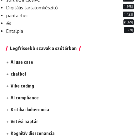
(1 598)
Digitális tartalomkészítő
(1 423)
panta rhei
(1 399)
és
(1 271)
Entalpia
Legfrissebb szavak a szótárban
AI use case
chatbot
Vibe coding
AI compliance
Kritikai koherencia
Vetési naptár
Kognitív disszonancia