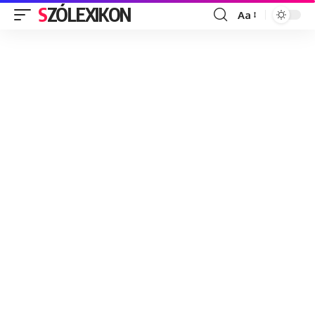
SZÓLEXIKON
Aa
Font
Resizer