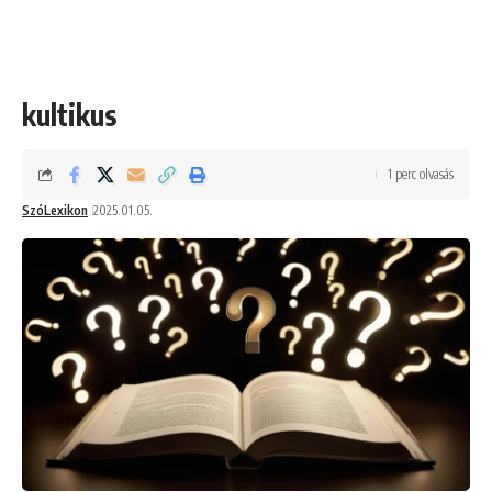
kultikus
1 perc olvasás
SzóLexikon
2025.01.05.