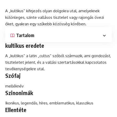
A „kultikus” kifejezés olyan dolgokra utal, amelyeknek
különleges, szinte vallásos tisztelet vagy rajongás övezi
őket, gyakran egy szűkebb közösség körében.
Tartalom
kultikus eredete
A „kultikus” a
latin
„cultus” szóból származik, ami gondozást,
tiszteletet jelent,
és
a vallási szertartásokkal kapcsolatos
tevékenységekre utal.
Szófaj
melléknév
Szinonimák
Ikonikus, legendás, híres, emblematikus, klasszikus
Ellentéte