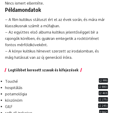
Nincs ismert ellentéte.
Példamondatok
– A
film
kultikus
státuszt ért el az évek során, és mára már
klasszikusnak számít a műfajban.
– Az együttes első albuma kultikus jelentőséggel bír a
rajongók körében, és gyakran emlegetik a rocktörténet
fontos mérföldköveként.
– A könyv kultikus hírnevet szerzett az irodalomban, és
máig hatással van az új
generáció
íróira.
Legtöbbet keresett szavak és kifejezések
(2 999)
Touché
(2 880)
hospitálás
(2 463)
potamológia
(2 275)
köszönöm
(2 245)
GILF
(1 862)
soft all inclusive