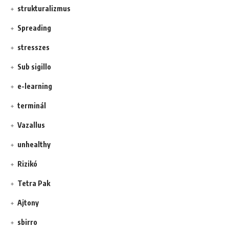
strukturalizmus
Spreading
stresszes
Sub sigillo
e-learning
terminál
Vazallus
unhealthy
Rizikó
Tetra Pak
Ajtony
sbirro