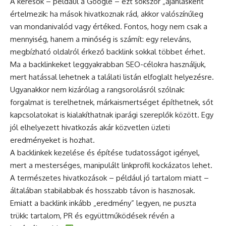
A keresők – például a Google – ezt sokszor „ajánlásként”
értelmezik: ha mások hivatkoznak rád, akkor valószínűleg
van mondanivalód vagy értéked. Fontos, hogy nem csak a
mennyiség, hanem a minőség is számít: egy
releváns
,
megbízható oldalról érkező backlink sokkal többet érhet.
Ma a backlinkeket leggyakrabban SEO-célokra használjuk,
mert hatással lehetnek a találati listán elfoglalt helyezésre.
Ugyanakkor nem kizárólag a rangsorolásról szólnak:
forgalmat is terelhetnek, márkaismertséget építhetnek, sőt
kapcsolatokat is kialakíthatnak iparági szereplők között. Egy
jól elhelyezett hivatkozás akár közvetlen üzleti
eredményeket is hozhat.
A backlinkek kezelése és építése tudatosságot igényel,
mert a mesterséges, manipulált linkprofil kockázatos lehet.
A természetes hivatkozások – például jó tartalom miatt –
általában stabilabbak és hosszabb távon is hasznosak.
Emiatt a backlink inkább „eredmény” legyen, ne puszta
trükk: tartalom, PR és együttműködések révén a