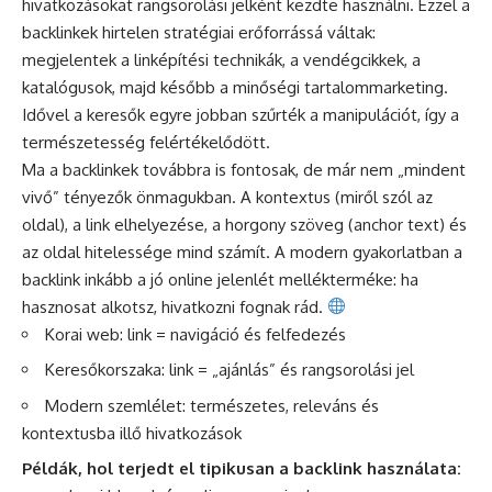
hivatkozásokat rangsorolási jelként kezdte használni. Ezzel a
backlinkek hirtelen stratégiai erőforrássá váltak:
megjelentek a linképítési technikák, a vendégcikkek, a
katalógusok, majd később a minőségi tartalommarketing.
Idővel a keresők egyre jobban szűrték a manipulációt, így a
természetesség felértékelődött.
Ma a backlinkek továbbra is fontosak, de már nem „mindent
vivő” tényezők önmagukban. A
kontextus
(miről szól az
oldal), a link elhelyezése, a horgony szöveg (anchor text) és
az oldal hitelessége mind számít. A modern gyakorlatban a
backlink inkább a jó online jelenlét mellékterméke: ha
hasznosat alkotsz, hivatkozni fognak rád.
Korai web: link = navigáció és felfedezés
Keresőkorszaka: link = „ajánlás” és rangsorolási jel
Modern szemlélet: természetes, releváns és
kontextusba illő hivatkozások
Példák, hol terjedt el tipikusan a backlink használata: