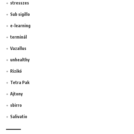
stresszes
Sub sigillo
e-learning
terminál
Vazallus
unhealthy
Rizikó
Tetra Pak
Ajtony
sbirro
Salivatio