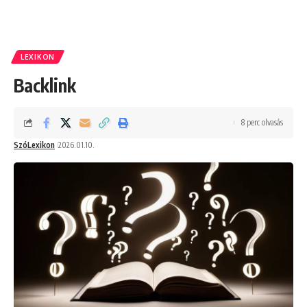
LEXIKON
Backlink
8 perc olvasás
SzóLexikon
2026.01.10.