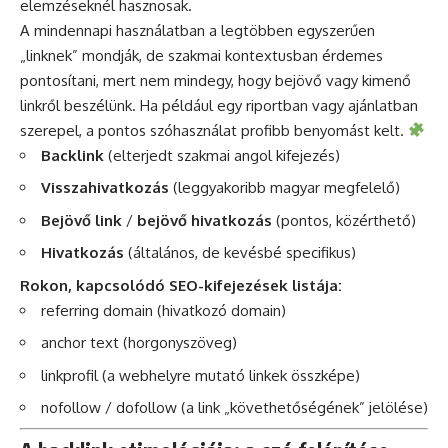
elemzéseknél hasznosak.
A mindennapi használatban a legtöbben egyszerűen
„linknek” mondják, de szakmai kontextusban érdemes
pontosítani, mert nem mindegy, hogy bejövő vagy kimenő
linkről beszélünk. Ha például egy riportban vagy ajánlatban
szerepel, a pontos szóhasználat profibb benyomást kelt.
Backlink
(elterjedt szakmai angol kifejezés)
Visszahivatkozás
(leggyakoribb magyar megfelelő)
Bejövő link
/
bejövő hivatkozás
(pontos, közérthető)
Hivatkozás
(általános, de kevésbé specifikus)
Rokon, kapcsolódó SEO-kifejezések listája:
referring domain (hivatkozó domain)
anchor text (horgonyszöveg)
linkprofil (a webhelyre mutató linkek összképe)
nofollow / dofollow (a link „követhetőségének” jelölése)