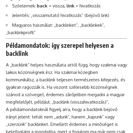
Szóelemek:
back
= vissza,
link
= hivatkozás
Jelentés: „visszamutató hivatkozás” (bejövő link)
Magyaros használat: „backlinket”, „backlinkek”,
„backlinkprofil”
Példamondatok: így szerepel helyesen a
backlink
A „backlink” helyes használata attól függ, hogy szakmai vagy
laikus közönségnek írsz. Ha szakmai közegben
kommunikálsz, a backlink teljesen természetes kifejezés, és
gyakran ragozzák is. Ha viszont szélesebb közönségnek
szánod a szöveget, érdemes zárójelben megadni a magyar
megfelelőjét, például: „backlink (visszahivatkozás)”.
A példamondatoknál figyelj arra, hogy a backlink bejövő
irányt jelent: tehát nem „adunk”, hanem „kapunk” vagy
„szerzünk” backlinket. Emellett érdemes a minőséget is
belefoglalni a mondatba, mert a fogalom ma már nem csak