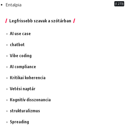
(1 273)
Entalpia
Legfrissebb szavak a szótárban
AI use case
chatbot
Vibe coding
AI compliance
Kritikai koherencia
Vetési naptár
Kognitív disszonancia
strukturalizmus
Spreading