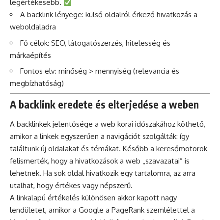
legértékesebb.
A backlink lényege: külső oldalról érkező hivatkozás a
weboldaladra
Fő célok:
SEO
, látogatószerzés, hitelesség és
márkaépítés
Fontos elv: minőség > mennyiség (relevancia és
megbízhatóság)
A backlink eredete és elterjedése a weben
A backlinkek jelentősége a web korai időszakához köthető,
amikor a linkek egyszerűen a navigációt szolgálták: így
találtunk új oldalakat és témákat. Később a keresőmotorok
felismerték, hogy a hivatkozások a web „szavazatai” is
lehetnek. Ha sok oldal hivatkozik egy tartalomra, az arra
utalhat, hogy értékes vagy népszerű.
A linkalapú értékelés különösen akkor kapott nagy
lendületet, amikor a Google a PageRank szemlélettel a