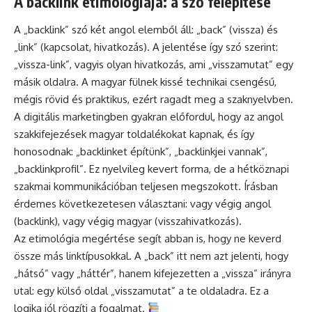
A backlink etimológiája: a szó felépítése
A „backlink” szó két angol elemből áll: „back” (vissza) és
„link” (kapcsolat, hivatkozás). A jelentése így szó szerint:
„vissza-link”, vagyis olyan hivatkozás, ami „visszamutat” egy
másik oldalra. A magyar fülnek kissé technikai csengésű,
mégis rövid és praktikus, ezért ragadt meg a szaknyelvben.
A digitális marketingben gyakran előfordul, hogy az angol
szakkifejezések magyar toldalékokat kapnak, és így
honosodnak: „backlinket építünk”, „backlinkjei vannak”,
„backlinkprofil”. Ez nyelvileg kevert forma, de a hétköznapi
szakmai kommunikációban teljesen megszokott. Írásban
érdemes következetesen választani: vagy végig angol
(backlink), vagy végig magyar (visszahivatkozás).
Az etimológia megértése segít abban is, hogy ne keverd
össze más linktípusokkal. A „back” itt nem azt jelenti, hogy
„hátsó” vagy „háttér”, hanem kifejezetten a „vissza” irányra
utal: egy külső oldal „visszamutat” a te oldaladra. Ez a
logika jól rögzíti a fogalmat.