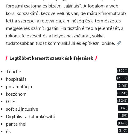
forgalmi csatorna és bizalmi „ajánlás”. A fogalom a web
korai korszakától kezdve velünk van, de mára kifinomultabb
lett a szerepe: a relevancia, a minőség és a természetes
megjelenés számít igazán. Ha tisztán érted a jelentését, a
rokon kifejezéseit és a helyes használatát, sokkal
tudatosabban tudsz kommunikálni és építkezni online.
Legtöbbet keresett szavak és kifejezések
(3 004)
Touché
(2 882)
hospitálás
(2 466)
potamológia
(2 278)
köszönöm
(2 246)
GILF
(1 863)
soft all inclusive
(1 599)
Digitális tartalomkészítő
(1 425)
panta rhei
(1 401)
és