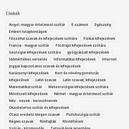
Címkék
Angol-magyar értelmező szótár
E-számok
Egészség
Emberi tulajdonságok
Filozófiai szavak és kifejezések szótára
Fizikai kifejezések
Francia - magyar szótár
Földrajzi kifejezések szótára
Geológiai kifejezések szótára
gyógyászati kifejezések
Időmértékes verselés
Informatikai kifejezések
Internet
Joggal kapcsolatos szavak és kifejezések
Karácsonyi kifejezések
Kert és növénygondozás
kifejezések
Latin szavak
Latin szavak, kifejezések
Matematikai szótár
Meteorológiai kifejezések szótára
Művészeti kifejezések
Német - magyar értelmező szótár
Név - nevek - keresztnevek
Okostelefon szótár és kifejezések
Olasz eredetű idegen szavak
Ps‮gólohciz‬ia s‮átóz‬r
Régies szavak
Rímfajták
Rövidítések
Szólás - közmondás
Tetoválások jelentése