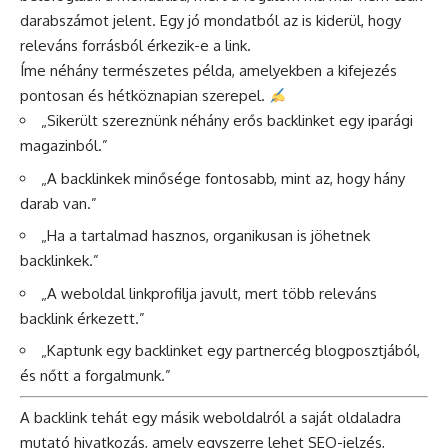
darabszámot jelent. Egy jó mondatból az is kiderül, hogy
releváns forrásból érkezik-e a link.
Íme néhány természetes példa, amelyekben a kifejezés
pontosan és hétköznapian szerepel.
„Sikerült szereznünk néhány erős backlinket egy iparági
magazinból.”
„A backlinkek minősége fontosabb, mint az, hogy hány
darab van.”
„Ha a tartalmad hasznos, organikusan is jöhetnek
backlinkek.”
„A weboldal linkprofilja javult, mert több releváns
backlink érkezett.”
„Kaptunk egy backlinket egy partnercég blogposztjából,
és nőtt a forgalmunk.”
A backlink tehát egy másik weboldalról a saját oldaladra
mutató hivatkozás, amely egyszerre lehet SEO-jelzés,