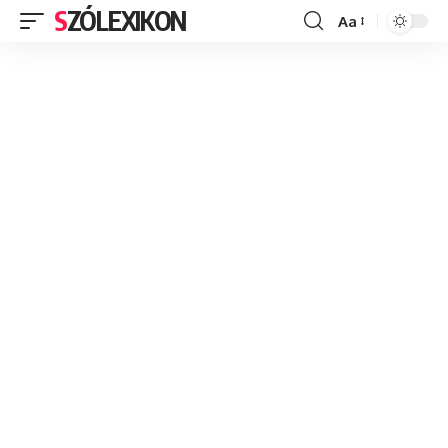
SZÓLEXIKON
Aa
Font
Resizer