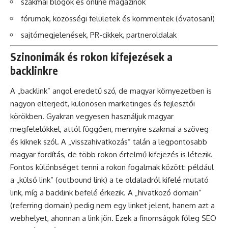
szakmai blogok és online magazinok
fórumok, közösségi felületek és kommentek (óvatosan!)
sajtómegjelenések, PR-cikkek, partneroldalak
Szinonimák és rokon kifejezések a
backlinkre
A „backlink” angol eredetű szó, de magyar környezetben is
nagyon elterjedt, különösen marketinges és fejlesztői
körökben. Gyakran vegyesen használjuk magyar
megfelelőkkel, attól függően, mennyire szakmai a szöveg
és kiknek szól. A „visszahivatkozás” talán a legpontosabb
magyar fordítás, de több rokon értelmű kifejezés is létezik.
Fontos különbséget tenni a rokon fogalmak között: például
a „külső link” (outbound link) a te oldaladról kifelé mutató
link, míg a backlink befelé érkezik. A „hivatkozó domain”
(referring domain) pedig nem egy linket jelent, hanem azt a
webhelyet, ahonnan a link jön. Ezek a finomságok főleg SEO