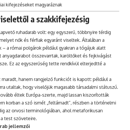
iai kifejezéseket magyaráznak
iselettől a szakkifejezésig
apvető ruhadarab volt: egy egyszerű, többnyire térdig
elyet nők és férfiak egyaránt viseltek. Általában a
 – a római polgárok például gyakran a tógájuk alatt
ét anyagdarabot összevarrtak, karöltőket és fejkivágást
ze. Ez az egyszerűség tette rendkívül elterjedtté a
 maradt, hanem rangjelző funkciót is kapott: például a
rra utaltak, hogy viselőjük magasabb társadalmi státuszú.
tovább éltek Európa-szerte, majd lassan kiszorították
rn korban a szó ismét „feltámadt”, részben a történelmi
dig az orvosi terminológiában, ahol metaforikusan
 a test szöveteire.
arab jellemzői