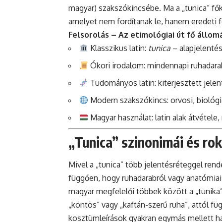
magyar) szakszókincsébe. Ma a „tunica” főké
amelyet nem fordítanak le, hanem eredeti 
Felsorolás – Az etimológiai út fő állom
Klasszikus latin:
tunica
– alapjelentés
Ókori irodalom: mindennapi ruhadarab
Tudományos latin: kiterjesztett jelen
Modern szakszókincs: orvosi, biológi
Magyar használat: latin alak átvétele,
„Tunica” szinonimái és rok
Mivel a „tunica” több jelentésréteggel rend
függően, hogy ruhadarabról vagy anatómiai 
magyar megfelelői többek között a „tunika”
„köntös” vagy „kaftán-szerű ruha”, attól füg
kosztümleírások gyakran egymás mellett h