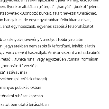
 leggyakrabban szakkifejezésként jelenik meg, elsősorban
n. Ilyenkor általában „réteget”, „hártyát”, „burkot” jelent:
stszövetek különböző burkait, falait nevezik tunicáknak.
 hangzik el, de egyre gyakrabban felbukkan a divat,
is, ahol egy hosszabb, egyenes szabású felsőruházatot
b „szaknyelvi jövevény”, amelyet többnyire latin
n, jegyzetekben nem szokták lefordítani, inkább a latin
a
,
tunica media
) használják. Amikor viszont a ruhadarabról
 felső”, „tunika ruha” vagy egyszerűen „tunika” formában
 „honosított” verziója.
ica” szóval ma?
ekben (pl. érfalak rétegei)
dományos publikációkban
örténelmi ruházat kapcsán
zatot bemutató leírásokban