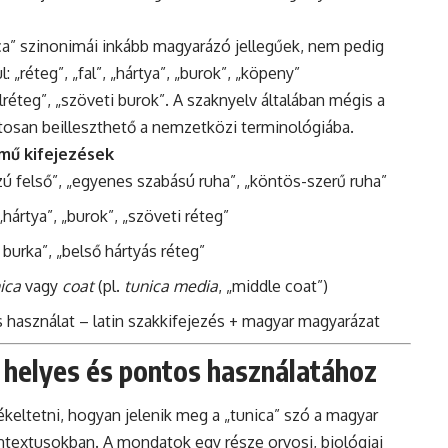
ica” szinonimái inkább magyarázó jellegűek, nem pedig
 „réteg”, „fal”, „hártya”, „burok”, „köpeny”
lréteg”, „szöveti burok”. A szaknyelv általában mégis a
ontosan beilleszthető a nemzetközi terminológiába.
mű kifejezések
zú felső”, „egyenes szabású ruha”, „köntös-szerű ruha”
„hártya”, „burok”, „szöveti réteg”
burka”, „belső hártyás réteg”
ica
vagy
coat
(pl.
tunica media
, „middle coat”)
használat – latin szakkifejezés + magyar magyarázat
 helyes és pontos használatához
eltetni, hogyan jelenik meg a „tunica” szó a magyar
textusokban. A mondatok egy része orvosi, biológiai