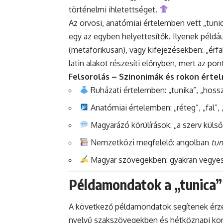
történelmi ihletettséget.
Az orvosi, anatómiai értelemben vett „tun
egy az egyben helyettesítők. Ilyenek például:
(metaforikusan), vagy kifejezésekben: „érfa
latin alakot részesíti előnyben, mert az p
Felsorolás – Szinonimák és rokon értel
Ruházati értelemben: „tunika”, „hoss
Anatómiai értelemben: „réteg”, „fal”, 
Magyarázó körülírások: „a szerv külső 
Nemzetközi megfelelő: angolban
tun
Magyar szövegekben: gyakran vegyes 
Példamondatok a „tunica”
A következő példamondatok segítenek érzék
nyelvű szakszövegekben és hétköznapi kon