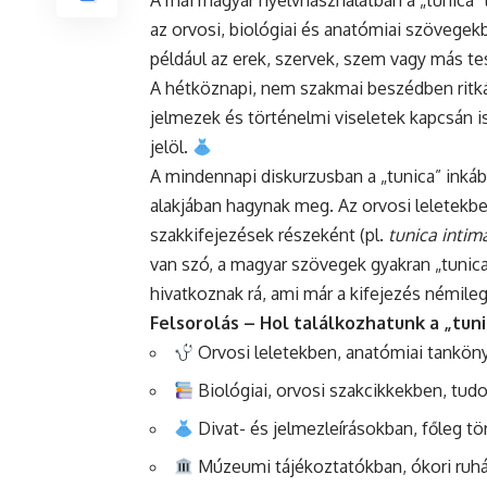
A mai magyar nyelvhasználatban a „tunica”
az orvosi, biológiai és anatómiai szövegekbe
például az erek, szervek, szem vagy más te
A hétköznapi, nem szakmai beszédben ritkán
jelmezek és történelmi viseletek kapcsán 
jelöl.
A mindennapi diskurzusban a „tunica” inkáb
alakjában hagynak meg. Az orvosi leletekbe
szakkifejezések részeként (pl.
tunica intim
van szó, a magyar szövegek gyakran „tunica
hivatkoznak rá, ami már a kifejezés némileg
Felsorolás – Hol találkozhatunk a „tun
Orvosi leletekben, anatómiai tankönyv
Biológiai, orvosi szakcikkekben, tu
Divat- és jelmezleírásokban, főleg t
Múzeumi tájékoztatókban, ókori ruhá