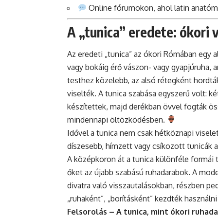
Online fórumokon, ahol latin anatóm
A „tunica” eredete: ókori v
Az eredeti „tunica” az ókori Rómában egy al
vagy bokáig érő vászon- vagy gyapjúruha, am
testhez közelebb, az alsó rétegként hordták
viselték. A tunica szabása egyszerű volt: k
készítettek, majd derékban övvel fogták öss
mindennapi öltözködésben.
Idővel a tunica nem csak hétköznapi viselet
díszesebb, hímzett vagy csíkozott tunicák a
A középkoron át a tunica különféle formái 
őket az újabb szabású ruhadarabok. A mode
divatra való visszautalásokban, részben pe
„ruhaként”, „borításként” kezdték használni
Felsorolás – A tunica, mint ókori ruhad