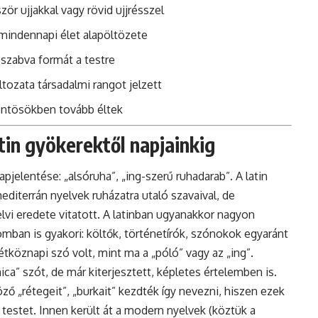
r ujjakkal vagy rövid ujjrésszel
mindennapi élet alapöltözete
 szabva formát a testre
tozata társadalmi rangot jelzett
köntösökben tovább éltek
atin gyökerektől napjainkig
pjelentése: „alsóruha”, „ing-szerű ruhadarab”. A latin
diterrán nyelvek ruházatra utaló szavaival, de
lvi eredete vitatott. A latinban ugyanakkor nagyon
omban is gyakori: költők, történetírók, szónokok egyaránt
tköznapi szó volt, mint ma a „póló” vagy az „ing”.
ca” szót, de már kiterjesztett, képletes értelemben is.
ő „rétegeit”, „burkait” kezdték így nevezni, hiszen ezek
a testet. Innen került át a modern nyelvek (köztük a