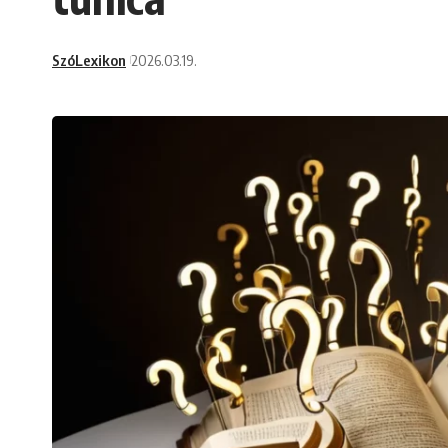
SzóLexikon
2026.03.19.