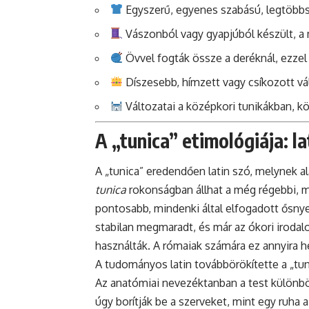
Egyszerű, egyenes szabású, legtöbbszö
Vászonból vagy gyapjúból készült, a 
Övvel fogták össze a deréknál, ezzel
Díszesebb, hímzett vagy csíkozott vál
Változatai a középkori tunikákban, 
A „tunica” etimológiája: l
A „tunica” eredendően latin szó, melynek ala
tunica
rokonságban állhat a még régebbi, me
pontosabb, mindenki által elfogadott ősnye
stabilan megmaradt, és már az ókori irodal
használták. A rómaiak számára ez annyira hé
A tudományos latin továbbörökítette a „tuni
Az anatómiai nevezéktanban a test különböz
úgy borítják be a szerveket, mint egy ruha 