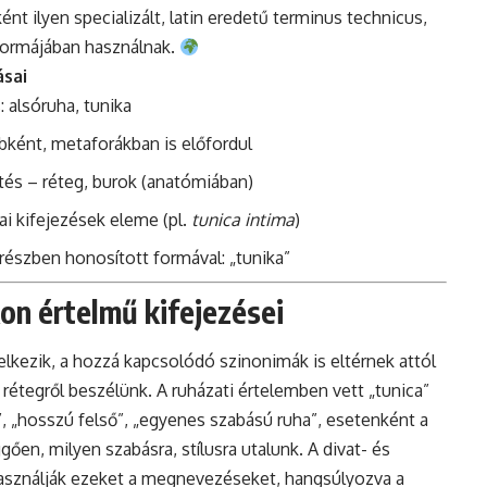
nt ilyen specializált, latin eredetű terminus technicus,
formájában használnak.
ásai
: alsóruha, tunika
ként, metaforákban is előfordul
tés – réteg, burok (anatómiában)
ai kifejezések eleme (pl.
tunica intima
)
 részben honosított formával: „tunika”
on értelmű kifejezései
elkezik, a hozzá kapcsolódó szinonimák is eltérnek attól
rétegről beszélünk. A ruházati értelemben vett „tunica”
, „hosszú felső”, „egyenes szabású ruha”, esetenként a
gően, milyen szabásra, stílusra utalunk. A divat- és
asználják ezeket a megnevezéseket, hangsúlyozva a