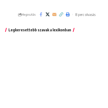
8 perc olvasás
Megosztás
Legkeresettebb szavak a lexikonban