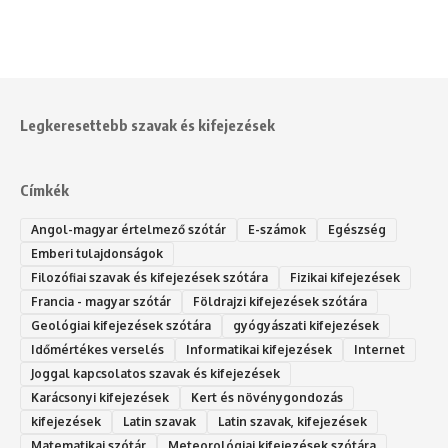
Legkeresettebb szavak és kifejezések
Címkék
Angol-magyar értelmező szótár
E-számok
Egészség
Emberi tulajdonságok
Filozófiai szavak és kifejezések szótára
Fizikai kifejezések
Francia - magyar szótár
Földrajzi kifejezések szótára
Geológiai kifejezések szótára
gyógyászati kifejezések
Időmértékes verselés
Informatikai kifejezések
Internet
Joggal kapcsolatos szavak és kifejezések
Karácsonyi kifejezések
Kert és növénygondozás
kifejezések
Latin szavak
Latin szavak, kifejezések
Matematikai szótár
Meteorológiai kifejezések szótára