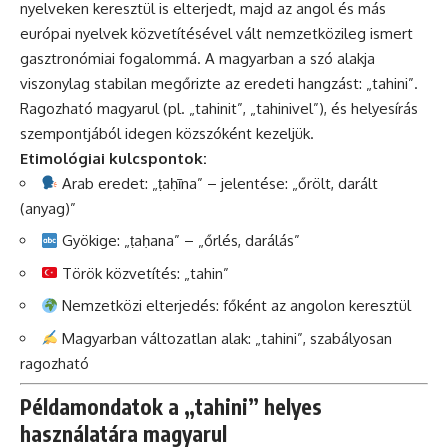
nyelveken keresztül is elterjedt, majd az angol és más
európai nyelvek közvetítésével vált nemzetközileg ismert
gasztronómiai fogalommá. A magyarban a szó alakja
viszonylag stabilan megőrizte az eredeti hangzást: „tahini”.
Ragozható magyarul (pl. „tahinit”, „tahinivel”), és helyesírás
szempontjából idegen közszóként kezeljük.
Etimológiai kulcspontok:
Arab eredet: „ṭaḥīna” – jelentése: „őrölt, darált
(anyag)”
Gyökige: „ṭaḥana” – „őrlés, darálás”
Török közvetítés: „tahin”
Nemzetközi elterjedés: főként az angolon keresztül
Magyarban változatlan alak: „tahini”, szabályosan
ragozható
Példamondatok a „tahini” helyes
használatára magyarul