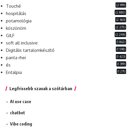
(2 999)
Touché
(2 880)
hospitálás
(2 463)
potamológia
(2 275)
köszönöm
(2 244)
GILF
(1 862)
soft all inclusive
(1 598)
Digitális tartalomkészítő
(1 423)
panta rhei
(1 399)
és
(1 271)
Entalpia
Legfrissebb szavak a szótárban
AI use case
chatbot
Vibe coding