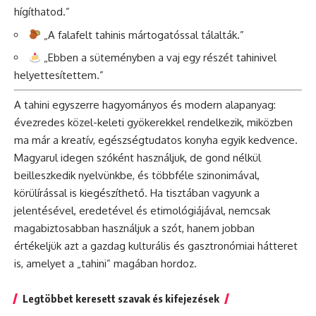
hígíthatod.”
„A falafelt tahinis mártogatóssal tálalták.”
„Ebben a süteményben a vaj egy részét tahinivel
helyettesítettem.”
A tahini egyszerre hagyományos és modern alapanyag:
évezredes közel-keleti gyökerekkel rendelkezik, miközben
ma már a kreatív, egészségtudatos konyha egyik kedvence.
Magyarul idegen szóként használjuk, de gond nélkül
beilleszkedik nyelvünkbe, és többféle szinonimával,
körülírással is kiegészíthető. Ha tisztában vagyunk a
jelentésével, eredetével és etimológiájával, nemcsak
magabiztosabban használjuk a szót, hanem jobban
értékeljük azt a gazdag kulturális és gasztronómiai hátteret
is, amelyet a „tahini” magában hordoz.
Legtöbbet keresett szavak és kifejezések