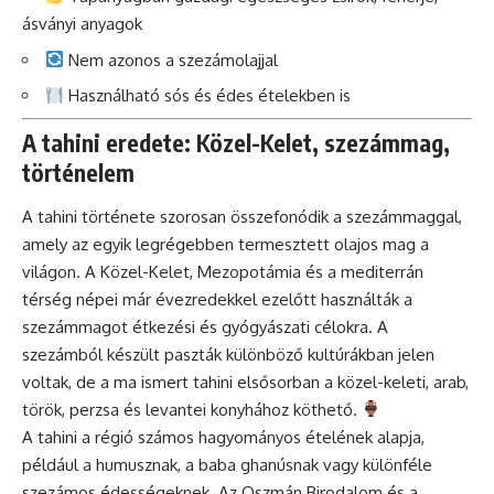
ásványi anyagok
Nem azonos a szezámolajjal
Használható sós és édes ételekben is
A tahini eredete: Közel-Kelet, szezámmag,
történelem
A tahini története szorosan összefonódik a szezámmaggal,
amely az egyik legrégebben termesztett olajos mag a
világon. A Közel-Kelet, Mezopotámia és a mediterrán
térség népei már évezredekkel ezelőtt használták a
szezámmagot étkezési és gyógyászati célokra. A
szezámból készült paszták különböző kultúrákban jelen
voltak, de a ma ismert tahini elsősorban a közel-keleti, arab,
török, perzsa és levantei konyhához köthető.
A tahini a régió számos hagyományos ételének alapja,
például a humusznak, a baba ghanúsnak vagy különféle
szezámos édességeknek. Az Oszmán Birodalom és a