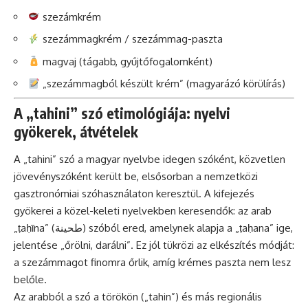
szezámkrém
szezámmagkrém / szezámmag-paszta
magvaj (tágabb, gyűjtőfogalomként)
„szezámmagból készült krém” (magyarázó körülírás)
A „tahini” szó etimológiája: nyelvi
gyökerek, átvételek
A „tahini” szó a magyar nyelvbe idegen szóként, közvetlen
jövevényszóként került be, elsősorban a nemzetközi
gasztronómiai szóhasználaton keresztül. A kifejezés
gyökerei a közel-keleti nyelvekben keresendők: az arab
„ṭaḥīna” (طحينة) szóból ered, amelynek alapja a „ṭaḥana” ige,
jelentése „őrölni, darálni”. Ez jól tükrözi az elkészítés módját:
a szezámmagot finomra őrlik, amíg krémes paszta nem lesz
belőle.
Az arabból a szó a törökön („tahin”) és más regionális