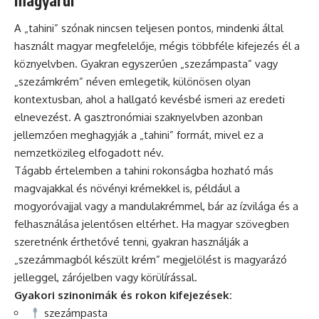
magyarul
A „tahini” szónak nincsen teljesen pontos, mindenki által
használt magyar megfelelője, mégis többféle kifejezés él a
köznyelvben. Gyakran egyszerűen „szezámpasta” vagy
„szezámkrém” néven emlegetik, különösen olyan
kontextusban, ahol a hallgató kevésbé ismeri az eredeti
elnevezést. A gasztronómiai szaknyelvben azonban
jellemzően meghagyják a „tahini” formát, mivel ez a
nemzetközileg elfogadott név.
Tágabb értelemben a tahini rokonságba hozható más
magvajakkal és növényi krémekkel is, például a
mogyoróvajjal vagy a mandulakrémmel, bár az ízvilága és a
felhasználása jelentősen eltérhet. Ha magyar szövegben
szeretnénk érthetővé tenni, gyakran használják a
„szezámmagból készült krém” megjelölést is magyarázó
jelleggel, zárójelben vagy körülírással.
Gyakori szinonimák és rokon kifejezések:
szezámpasta