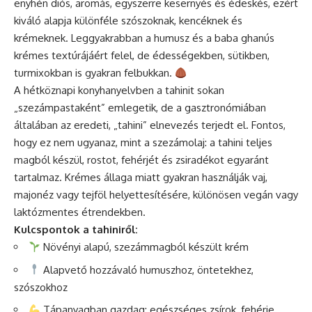
enyhén diós, aromás, egyszerre kesernyés és édeskés, ezért
kiváló alapja különféle szószoknak, kencéknek és
krémeknek. Leggyakrabban a humusz és a baba ghanús
krémes textúrájáért felel, de édességekben, sütikben,
turmixokban is gyakran felbukkan.
A hétköznapi konyhanyelvben a tahinit sokan
„szezámpastaként” emlegetik, de a gasztronómiában
általában az eredeti, „tahini” elnevezés terjedt el. Fontos,
hogy ez nem ugyanaz, mint a szezámolaj: a tahini teljes
magból készül, rostot, fehérjét és zsiradékot egyaránt
tartalmaz. Krémes állaga miatt gyakran használják vaj,
majonéz vagy tejföl helyettesítésére, különösen vegán vagy
laktózmentes étrendekben.
Kulcspontok a tahiniről:
Növényi alapú, szezámmagból készült krém
Alapvető hozzávaló humuszhoz, öntetekhez,
szószokhoz
Tápanyagban gazdag: egészséges zsírok, fehérje,