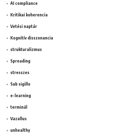
AI compliance
Kritikai koherencia
Vetési naptár
Kognitív disszonancia
strukturalizmus
Spreading
stresszes
Sub sigillo
e-learning
terminál
Vazallus
unhealthy