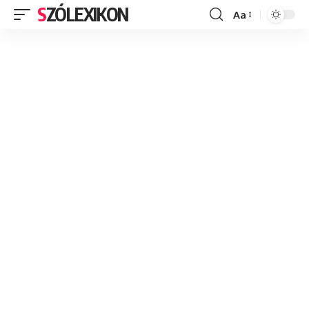
SZÓLEXIKON
Aa
Font
Resizer