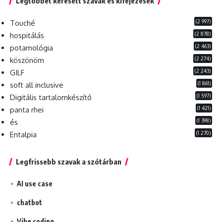
Legtöbbet keresett szavak és kifejezések
(2 997)
Touché
(2 878)
hospitálás
(2 463)
potamológia
(2 274)
köszönöm
(2 243)
GILF
(1 861)
soft all inclusive
(1 597)
Digitális tartalomkészítő
(1 421)
panta rhei
(1 398)
és
(1 270)
Entalpia
Legfrissebb szavak a szótárban
AI use case
chatbot
Vibe coding