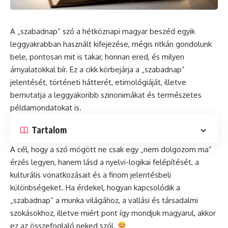
A „szabadnap” szó a hétköznapi magyar beszéd egyik
leggyakrabban használt kifejezése, mégis ritkán gondolunk
bele, pontosan mit is takar, honnan ered, és milyen
árnyalatokkal bír. Ez a cikk körbejárja a „szabadnap”
jelentését, történeti hátterét, etimológiáját, illetve
bemutatja a leggyakoribb szinonimákat és természetes
példamondatokat is.
Tartalom
A cél, hogy a szó mögött ne csak egy „nem dolgozom ma”
érzés legyen, hanem lásd a nyelvi-logikai felépítését, a
kulturális vonatkozásait és a finom jelentésbeli
különbségeket. Ha érdekel, hogyan kapcsolódik a
„szabadnap” a munka világához, a vallási és társadalmi
szokásokhoz, illetve miért pont így mondjuk magyarul, akkor
ez az összefoglaló neked szól.