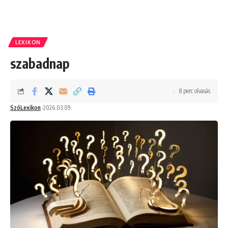
LEXIKON
szabadnap
8 perc olvasás
SzóLexikon
2026.03.09.