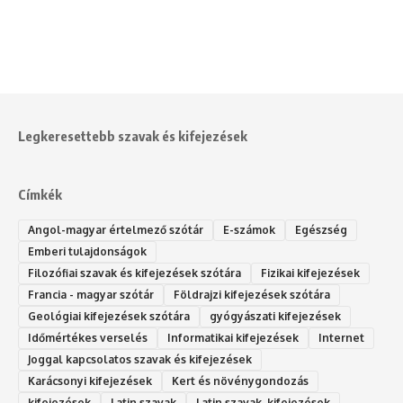
Legkeresettebb szavak és kifejezések
Címkék
Angol-magyar értelmező szótár
E-számok
Egészség
Emberi tulajdonságok
Filozófiai szavak és kifejezések szótára
Fizikai kifejezések
Francia - magyar szótár
Földrajzi kifejezések szótára
Geológiai kifejezések szótára
gyógyászati kifejezések
Időmértékes verselés
Informatikai kifejezések
Internet
Joggal kapcsolatos szavak és kifejezések
Karácsonyi kifejezések
Kert és növénygondozás
kifejezések
Latin szavak
Latin szavak, kifejezések