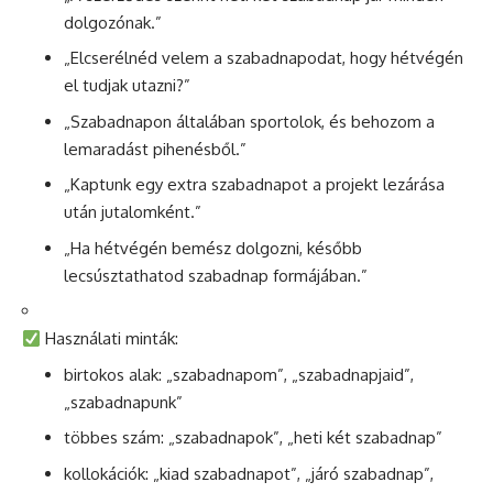
dolgozónak.”
„Elcserélnéd velem a szabadnapodat, hogy hétvégén
el tudjak utazni?”
„Szabadnapon általában sportolok, és behozom a
lemaradást pihenésből.”
„Kaptunk egy extra szabadnapot a projekt lezárása
után jutalomként.”
„Ha hétvégén bemész dolgozni, később
lecsúsztathatod szabadnap formájában.”
Használati minták:
birtokos alak: „szabadnapom”, „szabadnapjaid”,
„szabadnapunk”
többes szám: „szabadnapok”, „heti két szabadnap”
kollokációk: „kiad szabadnapot”, „járó szabadnap”,