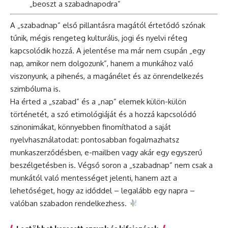
„beoszt a szabadnapodra”
A „szabadnap” első pillantásra magától értetődő szónak
tűnik, mégis rengeteg kulturális, jogi és nyelvi réteg
kapcsolódik hozzá. A jelentése ma már nem csupán „egy
nap, amikor nem dolgozunk”, hanem a munkához való
viszonyunk, a pihenés, a magánélet és az önrendelkezés
szimbóluma is.
Ha érted a „szabad” és a „nap” elemek külön-külön
történetét, a szó etimológiáját és a hozzá kapcsolódó
szinonimákat, könnyebben finomíthatod a saját
nyelvhasználatodat: pontosabban fogalmazhatsz
munkaszerződésben, e-mailben vagy akár egy egyszerű
beszélgetésben is. Végső soron a „szabadnap” nem csak a
munkától való mentességet jelenti, hanem azt a
lehetőséget, hogy az időddel – legalább egy napra –
valóban szabadon rendelkezhess.