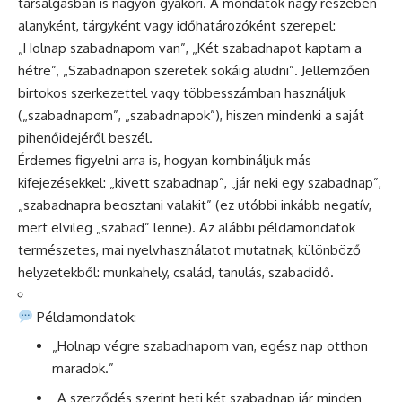
társalgásban is nagyon gyakori. A mondatok nagy részében
alanyként, tárgyként vagy időhatározóként szerepel:
„Holnap szabadnapom van”, „Két szabadnapot kaptam a
hétre”, „Szabadnapon szeretek sokáig aludni”. Jellemzően
birtokos szerkezettel vagy többesszámban használjuk
(„szabadnapom”, „szabadnapok”), hiszen mindenki a saját
pihenőidejéről beszél.
Érdemes figyelni arra is, hogyan kombináljuk más
kifejezésekkel: „kivett szabadnap”, „jár neki egy szabadnap”,
„szabadnapra beosztani valakit” (ez utóbbi inkább negatív,
mert elvileg „szabad” lenne). Az alábbi példamondatok
természetes, mai nyelvhasználatot mutatnak, különböző
helyzetekből: munkahely, család, tanulás, szabadidő.
Példamondatok:
„Holnap végre szabadnapom van, egész nap otthon
maradok.”
„A szerződés szerint heti két szabadnap jár minden