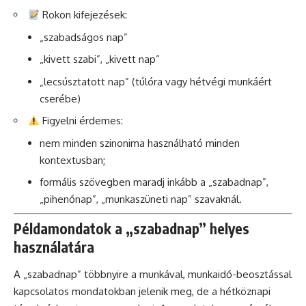
Rokon kifejezések:
„szabadságos nap”
„kivett szabi”, „kivett nap”
„lecsúsztatott nap” (túlóra vagy hétvégi munkáért
cserébe)
Figyelni érdemes:
nem minden szinonima használható minden
kontextusban;
formális szövegben maradj inkább a „szabadnap”,
„pihenőnap”, „munkaszüneti nap” szavaknál.
Példamondatok a „szabadnap” helyes
használatára
A „szabadnap” többnyire a munkával, munkaidő-beosztással
kapcsolatos mondatokban jelenik meg, de a hétköznapi