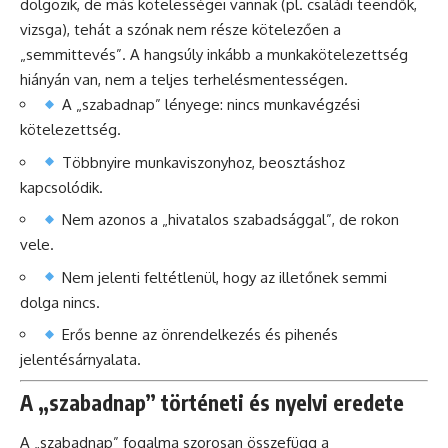
dolgozik, de más kötelességei vannak (pl. családi teendők,
vizsga), tehát a szónak nem része kötelezően a
„semmittevés”. A hangsúly inkább a munkakötelezettség
hiányán van, nem a teljes terhelésmentességen.
A „szabadnap” lényege: nincs munkavégzési
kötelezettség.
Többnyire munkaviszonyhoz, beosztáshoz
kapcsolódik.
Nem azonos a „hivatalos szabadsággal”, de rokon
vele.
Nem jelenti feltétlenül, hogy az illetőnek semmi
dolga nincs.
Erős benne az önrendelkezés és pihenés
jelentésárnyalata.
A „szabadnap” történeti és nyelvi eredete
A „szabadnap” fogalma szorosan összefügg a