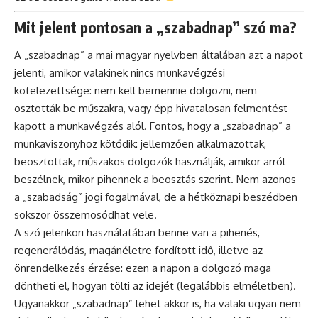
Mit jelent pontosan a „szabadnap” szó ma?
A „szabadnap” a mai magyar nyelvben általában azt a napot
jelenti, amikor valakinek nincs munkavégzési
kötelezettsége: nem kell bemennie dolgozni, nem
osztották be műszakra, vagy épp hivatalosan felmentést
kapott a munkavégzés alól. Fontos, hogy a „szabadnap” a
munkaviszonyhoz kötődik: jellemzően alkalmazottak,
beosztottak, műszakos dolgozók használják, amikor arról
beszélnek, mikor pihennek a beosztás szerint. Nem azonos
a „szabadság” jogi fogalmával, de a hétköznapi beszédben
sokszor összemosódhat vele.
A szó jelenkori használatában benne van a pihenés,
regenerálódás, magánéletre fordított idő, illetve az
önrendelkezés érzése: ezen a napon a dolgozó maga
döntheti el, hogyan tölti az idejét (legalábbis elméletben).
Ugyanakkor „szabadnap” lehet akkor is, ha valaki ugyan nem