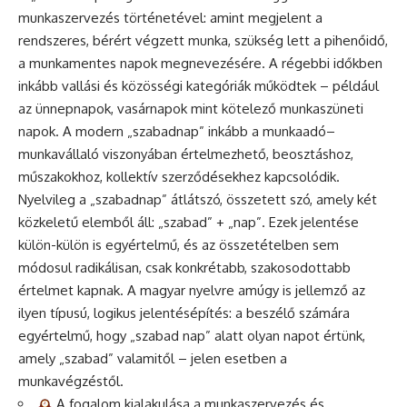
munkaszervezés történetével: amint megjelent a
rendszeres, bérért végzett munka, szükség lett a pihenőidő,
a munkamentes napok megnevezésére. A régebbi időkben
inkább vallási és közösségi kategóriák működtek – például
az ünnepnapok, vasárnapok mint kötelező munkaszüneti
napok. A modern „szabadnap” inkább a munkaadó–
munkavállaló viszonyában értelmezhető, beosztáshoz,
műszakokhoz, kollektív szerződésekhez kapcsolódik.
Nyelvileg a „szabadnap” átlátszó, összetett szó, amely két
közkeletű elemből áll: „szabad” + „nap”. Ezek jelentése
külön-külön is egyértelmű, és az összetételben sem
módosul radikálisan, csak konkrétabb, szakosodottabb
értelmet kapnak. A magyar nyelvre amúgy is jellemző az
ilyen típusú, logikus jelentésépítés: a beszélő számára
egyértelmű, hogy „szabad nap” alatt olyan napot értünk,
amely „szabad” valamitől – jelen esetben a
munkavégzéstől.
A fogalom kialakulása a munkaszervezés és