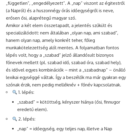
„független”, „engedélyezett”. A „nap” viszont az égitestről
(a Napról) és a huszonnégy órás időegységről is neve,
erősen ősi, alaprétegű magyar szó.
Amikor a két elem összetapadt, a jelentés szűkült és
specializálódott: nem általában „olyan nap, ami szabad”,
hanem olyan nap, amely konkrét teher, főleg
munkakötelezettség alól mentes. A folyamatban fontos
lépés volt, hogy a „szabad” jelző állandósult bizonyos
főnevek mellett (pl. szabad idő, szabad óra, szabad hely),
és idővel egyes kombinációk – mint a „szabadnap” – önálló
lexikai egységgé váltak. Így a beszélők ma már gyakran egy
szónak érzik, nem pedig melléknév + főnév kapcsolatnak.
1. lépés:
„szabad” = kötöttség, kényszer hiánya (ősi, finnugor
eredetű elem).
2. lépés:
„nap” = időegység, egy teljes nap, illetve a Nap