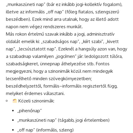
„munkaszüneti nap” (bár ez inkább jogi-kollektív fogalom),
illetve az informális „off nap” (főleg fiatalos, szlengszerű
beszédben). Ezek mind arra utalnak, hogy az illető adott
napon nem végez rendszeres munkát.
Más rokon értelmű szavak inkább a jogi, adminisztratív
oldalát emelik ki: „szabadságos nap”, „kiírt szabi”, „kivett
nap”, „lecsúsztatott nap”. Ezeknél a hangsúly azon van, hogy
a szabadnap valamilyen „jogcímen” jár: ledolgozott túlóra,
szabadságkeret, ünnepnap áthelyezése stb. Fontos
megjegyezni, hogy a szinonimák közül nem mindegyik
lecserélhető minden szövegkörnyezetben;
beszédhelyzettől, formális–informális regisztertől függ,
melyiket érdemes választani.
Közeli szinonimák:
„pihenőnap”
„munkaszüneti nap” (tágabb, jogi értelemben)
„off nap” (informális, szleng)