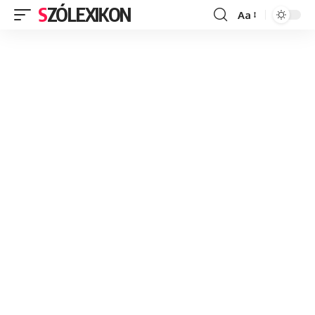
SZÓLEXIKON
Aa
Font
Resizer