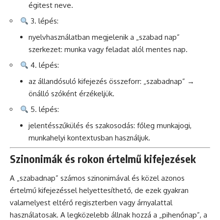
égitest neve.
3. lépés:
nyelvhasználatban megjelenik a „szabad nap”
szerkezet: munka vagy feladat alól mentes nap.
4. lépés:
az állandósuló kifejezés összeforr: „szabadnap” →
önálló szóként érzékeljük.
5. lépés:
jelentésszűkülés és szakosodás: főleg munkajogi,
munkahelyi kontextusban használjuk.
Szinonimák és rokon értelmű kifejezések
A „szabadnap” számos szinonimával és közel azonos
értelmű kifejezéssel helyettesíthető, de ezek gyakran
valamelyest eltérő regiszterben vagy árnyalattal
használatosak. A legközelebb állnak hozzá a „pihenőnap”, a