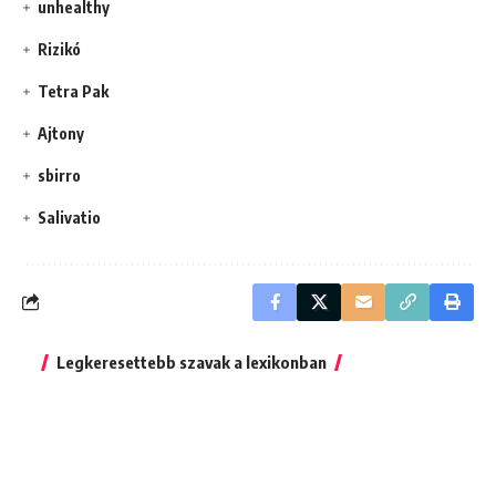
unhealthy
Rizikó
Tetra Pak
Ajtony
sbirro
Salivatio
Legkeresettebb szavak a lexikonban