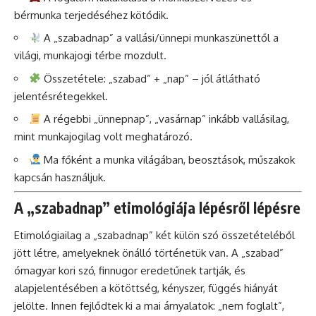
bérmunka terjedéséhez kötődik.
A „szabadnap” a vallási/ünnepi munkaszünettől a
világi, munkajogi térbe mozdult.
Összetétele: „szabad” + „nap” – jól átlátható
jelentésrétegekkel.
A régebbi „ünnepnap”, „vasárnap” inkább vallásilag,
mint munkajogilag volt meghatározó.
Ma főként a munka világában, beosztások, műszakok
kapcsán használjuk.
A „szabadnap” etimológiája lépésről lépésre
Etimológiailag a „szabadnap” két külön szó összetételéből
jött létre, amelyeknek önálló történetük van. A „szabad”
ómagyar kori szó, finnugor eredetűnek tartják, és
alapjelentésében a kötöttség, kényszer, függés hiányát
jelölte. Innen fejlődtek ki a mai árnyalatok: „nem foglalt”,