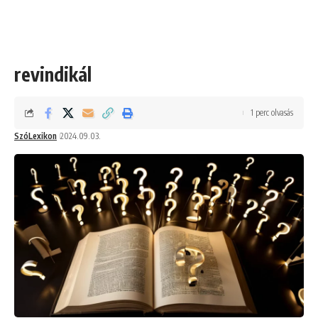
revindikál
1 perc olvasás
SzóLexikon
2024.09.03.