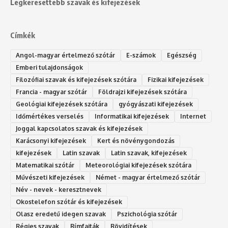
Legkeresettebb szavak és kifejezések
Címkék
Angol-magyar értelmező szótár
E-számok
Egészség
Emberi tulajdonságok
Filozófiai szavak és kifejezések szótára
Fizikai kifejezések
Francia - magyar szótár
Földrajzi kifejezések szótára
Geológiai kifejezések szótára
gyógyászati kifejezések
Időmértékes verselés
Informatikai kifejezések
Internet
Joggal kapcsolatos szavak és kifejezések
Karácsonyi kifejezések
Kert és növénygondozás
kifejezések
Latin szavak
Latin szavak, kifejezések
Matematikai szótár
Meteorológiai kifejezések szótára
Művészeti kifejezések
Német - magyar értelmező szótár
Név - nevek - keresztnevek
Okostelefon szótár és kifejezések
Olasz eredetű idegen szavak
Ps‮gólohciz‬ia s‮átóz‬r
Régies szavak
Rímfajták
Rövidítések