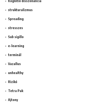
Kognitív disszonancia
strukturalizmus
Spreading
stresszes
Sub sigillo
e-learning
terminál
Vazallus
unhealthy
Rizikó
Tetra Pak
Ajtony