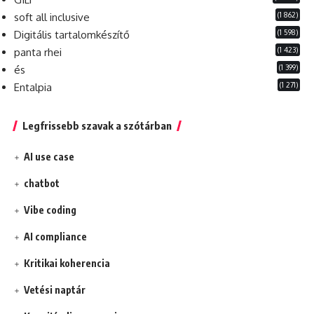
(1 862)
soft all inclusive
(1 598)
Digitális tartalomkészítő
(1 423)
panta rhei
(1 399)
és
(1 271)
Entalpia
Legfrissebb szavak a szótárban
AI use case
chatbot
Vibe coding
AI compliance
Kritikai koherencia
Vetési naptár