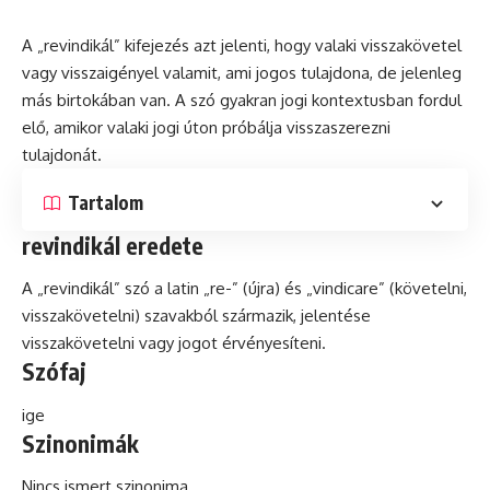
A „revindikál” kifejezés azt jelenti, hogy valaki visszakövetel
vagy visszaigényel valamit, ami jogos tulajdona,
de
jelenleg
más birtokában van. A
szó
gyakran jogi kontextusban fordul
elő, amikor valaki jogi úton próbálja visszaszerezni
tulajdonát.
Tartalom
revindikál eredete
A „revindikál” szó a
latin
„re-” (újra) és „vindicare” (követelni,
visszakövetelni) szavakból származik, jelentése
visszakövetelni vagy jogot érvényesíteni.
Szófaj
ige
Szinonimák
Nincs ismert szinonima