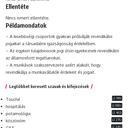
Ellentéte
Nincs ismert ellentéte.
Példamondatok
– A kisebbségi csoportok gyakran próbálják revindikálni
jogaikat a társadalmi igazságosság érdekében.
– Az egykori tulajdonosok jogi úton igyekeznek revindikálni
az államosított ingatlanokat.
– A munkások szakszervezete azért alakult, hogy
revindikálja a munkavállalók érdekeit és jogait.
Legtöbbet keresett szavak és kifejezések
(2 999)
Touché
(2 880)
hospitálás
(2 463)
potamológia
(2 275)
köszönöm
(2 245)
GILF