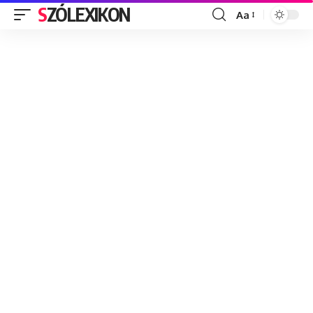
SZÓLEXIKON
Aa
Font
Resizer