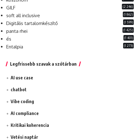
(2 246)
GILF
(1 862)
soft all inclusive
(1 599)
Digitális tartalomkészítő
(1 425)
panta rhei
(1 401)
és
(1 273)
Entalpia
Legfrissebb szavak a szótárban
AI use case
chatbot
Vibe coding
AI compliance
Kritikai koherencia
Vetési naptár