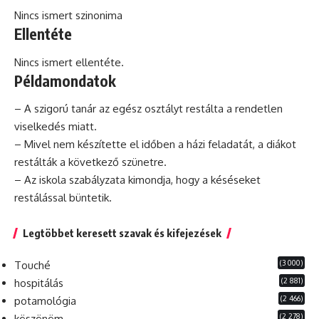
Nincs ismert szinonima
Ellentéte
Nincs ismert ellentéte.
Példamondatok
– A szigorú tanár az egész osztályt restálta a rendetlen
viselkedés miatt.
– Mivel nem készítette el időben a házi feladatát, a diákot
restálták a következő szünetre.
– Az iskola szabályzata kimondja, hogy a késéseket
restálással büntetik.
Legtöbbet keresett szavak és kifejezések
(3 000)
Touché
(2 881)
hospitálás
(2 466)
potamológia
(2 278)
köszönöm