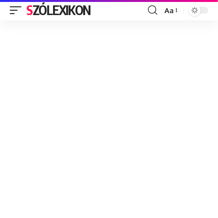
SZÓLEXIKON
Aa
Font
Resizer