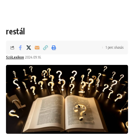
restál
1 perc olvasás
SzóLexikon
2024.09.16.