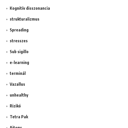
Kognitív disszonancia
strukturalizmus
Spreading
stresszes
Sub sigillo
e-learning
terminál
Vazallus
unhealthy
Rizikó
Tetra Pak
Ajtony