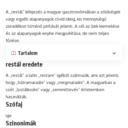
A „restál” kifejezés a magyar gasztronómiában a zöldségek
vagy egyéb alapanyagok rövid ideig, kis mennyiségű
zsiradékon történő pirítását jelenti. A cél az ízek kiemelése
és
az alapanyagok enyhe megpuhítása, de nem teljes
főzése.
Tartalom
restál eredete
A „restál” a
latin
„restare” igéből származik, ami azt jelenti,
hogy „hátramaradni” vagy „megmaradni”. A magyarban a
szót „lustálkodni” vagy „semmittevés” értelemben
használták.
Szófaj
ige
Szinonimák