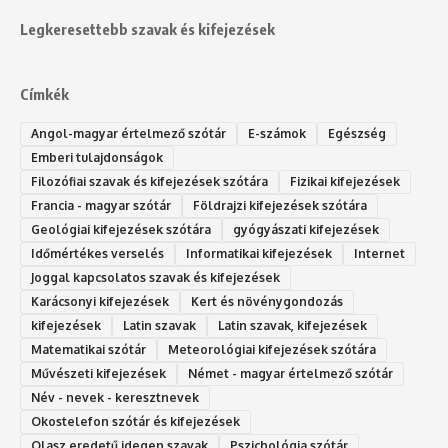
Legkeresettebb szavak és kifejezések
Címkék
Angol-magyar értelmező szótár
E-számok
Egészség
Emberi tulajdonságok
Filozófiai szavak és kifejezések szótára
Fizikai kifejezések
Francia - magyar szótár
Földrajzi kifejezések szótára
Geológiai kifejezések szótára
gyógyászati kifejezések
Időmértékes verselés
Informatikai kifejezések
Internet
Joggal kapcsolatos szavak és kifejezések
Karácsonyi kifejezések
Kert és növénygondozás
kifejezések
Latin szavak
Latin szavak, kifejezések
Matematikai szótár
Meteorológiai kifejezések szótára
Művészeti kifejezések
Német - magyar értelmező szótár
Név - nevek - keresztnevek
Okostelefon szótár és kifejezések
Olasz eredetű idegen szavak
Ps‮gólohciz‬ia s‮átóz‬r