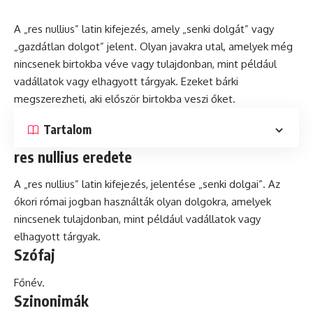
A „res nullius”
latin
kifejezés, amely „senki dolgát” vagy
„gazdátlan dolgot” jelent. Olyan javakra utal, amelyek még
nincsenek birtokba véve vagy tulajdonban, mint például
vadállatok vagy elhagyott tárgyak. Ezeket bárki
megszerezheti, aki először birtokba veszi őket.
Tartalom
res nullius eredete
A „res nullius” latin kifejezés, jelentése „senki dolgai”. Az
ókori római jogban használták olyan dolgokra, amelyek
nincsenek tulajdonban, mint például vadállatok vagy
elhagyott tárgyak.
Szófaj
Főnév.
Szinonimák