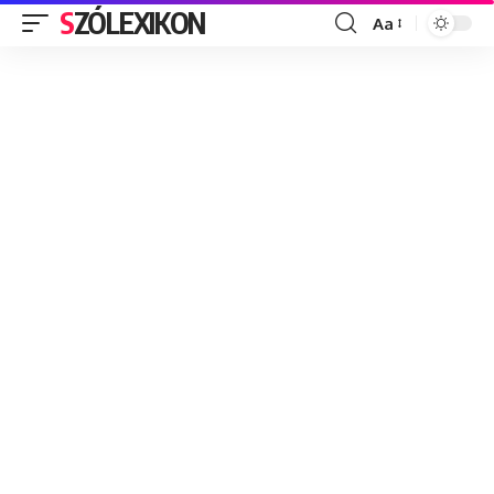
SZÓLEXIKON
Aa
Font
Resizer