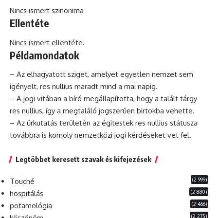
Nincs ismert szinonima
Ellentéte
Nincs ismert ellentéte.
Példamondatok
– Az elhagyatott sziget, amelyet egyetlen nemzet sem
igényelt, res nullius maradt mind a mai napig.
– A jogi vitában a bíró megállapította, hogy a talált tárgy
res nullius, így a megtaláló jogszerűen birtokba vehette.
– Az űrkutatás területén az égitestek res nullius státusza
továbbra is komoly nemzetközi jogi kérdéseket vet fel.
Legtöbbet keresett szavak és kifejezések
(2 999)
Touché
(2 880)
hospitálás
(2 466)
potamológia
(2 275)
köszönöm