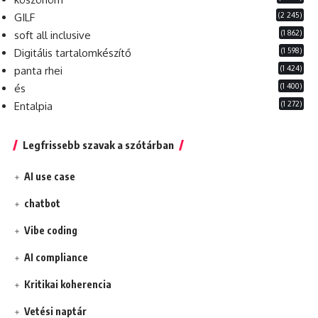
(2 245)
GILF
(1 862)
soft all inclusive
(1 598)
Digitális tartalomkészítő
(1 424)
panta rhei
(1 400)
és
(1 272)
Entalpia
Legfrissebb szavak a szótárban
AI use case
chatbot
Vibe coding
AI compliance
Kritikai koherencia
Vetési naptár