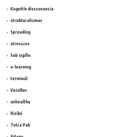
Kognitív disszonancia
strukturalizmus
Spreading
stresszes
Sub sigillo
e-learning
terminál
Vazallus
unhealthy
Rizikó
Tetra Pak
Ajtony