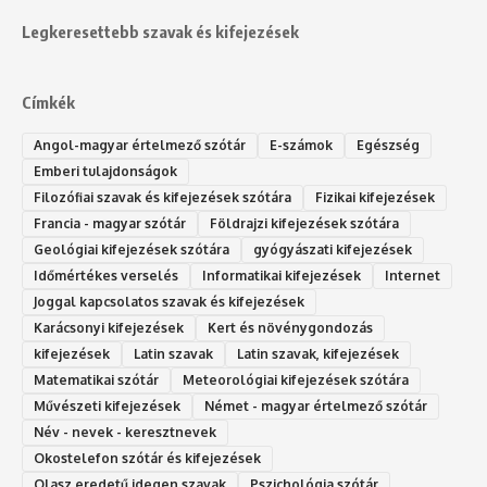
Legkeresettebb szavak és kifejezések
Címkék
Angol-magyar értelmező szótár
E-számok
Egészség
Emberi tulajdonságok
Filozófiai szavak és kifejezések szótára
Fizikai kifejezések
Francia - magyar szótár
Földrajzi kifejezések szótára
Geológiai kifejezések szótára
gyógyászati kifejezések
Időmértékes verselés
Informatikai kifejezések
Internet
Joggal kapcsolatos szavak és kifejezések
Karácsonyi kifejezések
Kert és növénygondozás
kifejezések
Latin szavak
Latin szavak, kifejezések
Matematikai szótár
Meteorológiai kifejezések szótára
Művészeti kifejezések
Német - magyar értelmező szótár
Név - nevek - keresztnevek
Okostelefon szótár és kifejezések
Olasz eredetű idegen szavak
Ps‮gólohciz‬ia s‮átóz‬r