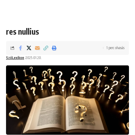
res nullius
1 perc olvasás
SzóLexikon
2025.01.20.