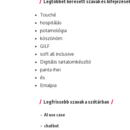
Legtöbbet keresett szavak és kifejezése
Touché
hospitálás
potamológia
köszönöm
GILF
soft all inclusive
Digitális tartalomkészítő
panta rhei
és
Entalpia
Legfrissebb szavak a szótárban
AI use case
chatbot