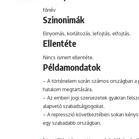
főnév
Szinonimák
Elnyomás, korlátozás, lefojtás, elfojtás.
Ellentéte
Nincs ismert ellentéte.
Példamondatok
– A történelem során számos országban a p
hatalom megtartására.
– Az emberi jogi szervezetek gyakran felszó
alapvető szabadságjogokat.
– A represszió következtében sokan kénysz
egy szabadabb országban.