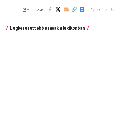
1 perc olvasás
Megosztás
Legkeresettebb szavak a lexikonban