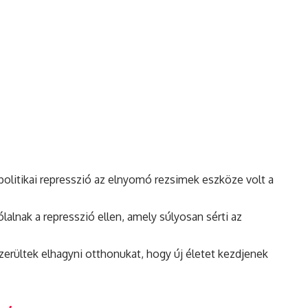
olitikai represszió az elnyomó rezsimek eszköze volt a
lalnak a represszió ellen, amely súlyosan sérti az
erültek elhagyni otthonukat, hogy új életet kezdjenek