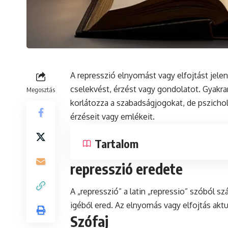
A represszió elnyomást vagy elfojtást jele
cselekvést, érzést vagy gondolatot. Gyakran
Megosztás
korlátozza a szabadságjogokat,
de
pszichol
érzéseit vagy emlékeit.
Tartalom
represszió eredete
A „represszió” a
latin
„repressio” szóból szár
igéből ered. Az elnyomás vagy elfojtás aktus
Szófaj