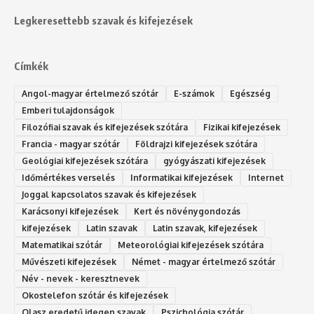
Legkeresettebb szavak és kifejezések
Címkék
Angol-magyar értelmező szótár
E-számok
Egészség
Emberi tulajdonságok
Filozófiai szavak és kifejezések szótára
Fizikai kifejezések
Francia - magyar szótár
Földrajzi kifejezések szótára
Geológiai kifejezések szótára
gyógyászati kifejezések
Időmértékes verselés
Informatikai kifejezések
Internet
Joggal kapcsolatos szavak és kifejezések
Karácsonyi kifejezések
Kert és növénygondozás
kifejezések
Latin szavak
Latin szavak, kifejezések
Matematikai szótár
Meteorológiai kifejezések szótára
Művészeti kifejezések
Német - magyar értelmező szótár
Név - nevek - keresztnevek
Okostelefon szótár és kifejezések
Olasz eredetű idegen szavak
Ps‮gólohciz‬ia s‮átóz‬r