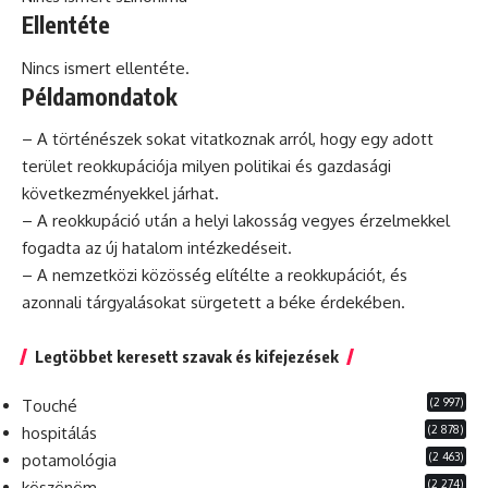
Ellentéte
Nincs ismert ellentéte.
Példamondatok
– A történészek sokat vitatkoznak arról, hogy egy adott
terület reokkupációja milyen politikai és gazdasági
következményekkel járhat.
– A reokkupáció után a helyi lakosság vegyes érzelmekkel
fogadta az új hatalom intézkedéseit.
– A nemzetközi közösség elítélte a reokkupációt, és
azonnali tárgyalásokat sürgetett a béke érdekében.
Legtöbbet keresett szavak és kifejezések
(2 997)
Touché
(2 878)
hospitálás
(2 463)
potamológia
(2 274)
köszönöm