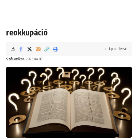
reokkupáció
1 perc olvasás
SzóLexikon
2025.04.07.