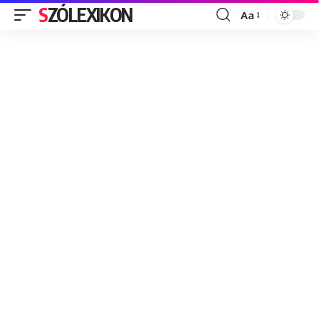
SZÓLEXIKON
Aa
Font
Resizer