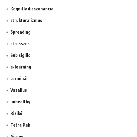
Kognitív disszonancia
strukturalizmus
Spreading
stresszes
Sub sigillo
e-learning
terminál
Vazallus
unhealthy
Rizikó
Tetra Pak
Ajtony