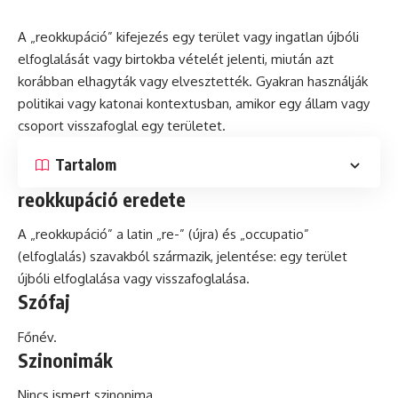
A „reokkupáció” kifejezés egy terület vagy
ingatlan
újbóli
elfoglalását vagy birtokba vételét jelenti, miután azt
korábban elhagyták vagy elvesztették. Gyakran használják
politikai vagy katonai kontextusban, amikor egy állam vagy
csoport visszafoglal egy területet.
Tartalom
reokkupáció eredete
A „reokkupáció” a
latin
„re-” (újra)
és
„occupatio”
(elfoglalás) szavakból származik, jelentése: egy terület
újbóli elfoglalása vagy visszafoglalása.
Szófaj
Főnév.
Szinonimák
Nincs ismert szinonima