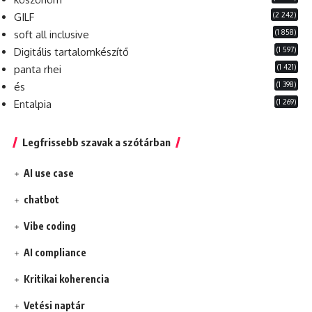
(2 242)
GILF
(1 858)
soft all inclusive
(1 597)
Digitális tartalomkészítő
(1 421)
panta rhei
(1 398)
és
(1 269)
Entalpia
Legfrissebb szavak a szótárban
AI use case
chatbot
Vibe coding
AI compliance
Kritikai koherencia
Vetési naptár