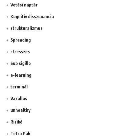
Vetési naptár
Kognitív disszonancia
strukturalizmus
Spreading
stresszes
Sub sigillo
e-learning
terminál
Vazallus
unhealthy
Rizikó
Tetra Pak