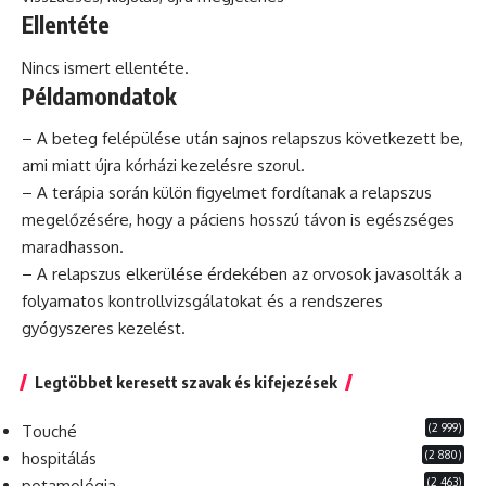
Ellentéte
Nincs ismert ellentéte.
Példamondatok
– A beteg felépülése után sajnos relapszus következett be,
ami miatt újra kórházi kezelésre szorul.
– A terápia során külön figyelmet fordítanak a relapszus
megelőzésére, hogy a
páciens
hosszú távon is egészséges
maradhasson.
– A relapszus elkerülése érdekében az orvosok javasolták a
folyamatos kontrollvizsgálatokat és a rendszeres
gyógyszeres kezelést.
Legtöbbet keresett szavak és kifejezések
(2 999)
Touché
(2 880)
hospitálás
(2 463)
potamológia