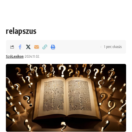
relapszus
1 perc olvasás
SzóLexikon
2024.11.02.