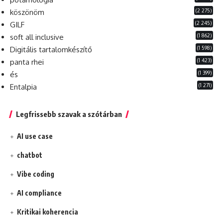
(2 275)
köszönöm
(2 245)
GILF
(1 862)
soft all inclusive
(1 598)
Digitális tartalomkészítő
(1 423)
panta rhei
(1 399)
és
(1 271)
Entalpia
Legfrissebb szavak a szótárban
AI use case
chatbot
Vibe coding
AI compliance
Kritikai koherencia