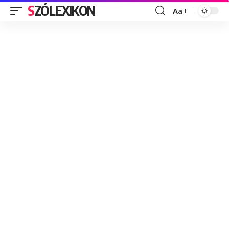
SZÓLEXIKON
Aa
Font
Resizer