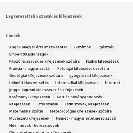
Legkeresettebb szavak és kifejezések
Címkék
Angol-magyar értelmező szótár
E-számok
Egészség
Emberi tulajdonságok
Filozófiai szavak és kifejezések szótára
Fizikai kifejezések
Francia - magyar szótár
Földrajzi kifejezések szótára
Geológiai kifejezések szótára
gyógyászati kifejezések
Időmértékes verselés
Informatikai kifejezések
Internet
Joggal kapcsolatos szavak és kifejezések
Karácsonyi kifejezések
Kert és növénygondozás
kifejezések
Latin szavak
Latin szavak, kifejezések
Matematikai szótár
Meteorológiai kifejezések szótára
Művészeti kifejezések
Német - magyar értelmező szótár
Név - nevek - keresztnevek
Okostelefon szótár és kifejezések