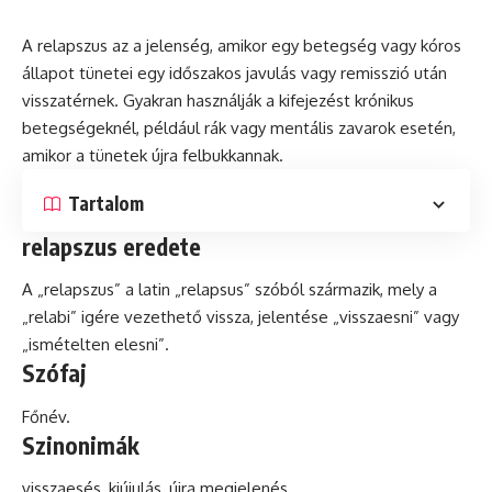
A relapszus az a jelenség, amikor egy betegség vagy kóros
állapot tünetei egy időszakos javulás vagy
remisszió
után
visszatérnek. Gyakran használják a kifejezést
krónikus
betegségeknél, például rák vagy
mentális
zavarok esetén,
amikor a tünetek újra felbukkannak.
Tartalom
relapszus eredete
A „relapszus” a
latin
„relapsus” szóból származik, mely a
„relabi” igére vezethető vissza, jelentése „visszaesni” vagy
„ismételten elesni”.
Szófaj
Főnév.
Szinonimák
visszaesés, kiújulás, újra megjelenés